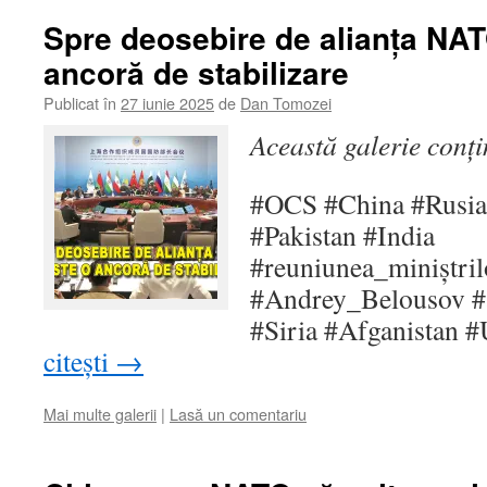
Spre deosebire de alianța NA
ancoră de stabilizare
Publicat în
27 iunie 2025
de
Dan Tomozei
Această galerie conț
#OCS #China #Rusia 
#Pakistan #India
#reuniunea_miniștri
#Andrey_Belousov 
#Siria #Afganistan 
citești
→
Mai multe galerii
|
Lasă un comentariu