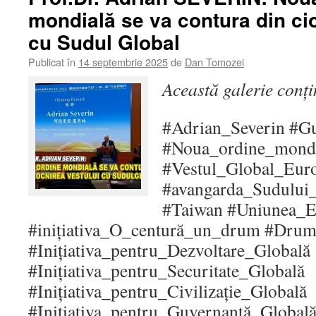
mondială se va contura din ci
cu Sudul Global
Publicat în
14 septembrie 2025
de
Dan Tomozei
Această galerie conț
#Adrian_Severin #G
#Noua_ordine_mondia
#Vestul_Global_Euro
#avangarda_Sudului
#Taiwan #Uniunea_E
#inițiativa_O_centură_un_drum #Drum
#Inițiativa_pentru_Dezvoltare_Globală
#Inițiativa_pentru_Securitate_Globală
#Inițiativa_pentru_Civilizație_Globală
#Inițiativa_pentru_Guvernanță_Global