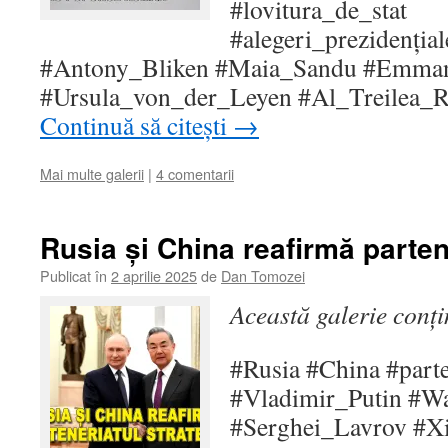
#lovitura_de_stat
#alegeri_prezidenția
#Antony_Bliken #Maia_Sandu #Emma
#Ursula_von_der_Leyen #Al_Treilea_
Continuă să citești
→
Mai multe galerii
|
4 comentarii
Rusia și China reafirmă parten
Publicat în
2 aprilie 2025
de
Dan Tomozei
Această galerie conț
#Rusia #China #parte
#Vladimir_Putin #W
#Serghei_Lavrov #X