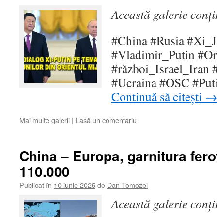
Această galerie conț
#China #Rusia #Xi_J
#Vladimir_Putin #Or
#război_Israel_Iran 
#Ucraina #OSC #Puti
Continuă să citești
Mai multe galerii
|
Lasă un comentariu
China – Europa, garnitura fer
110.000
Publicat în
10 iunie 2025
de
Dan Tomozei
Această galerie conț