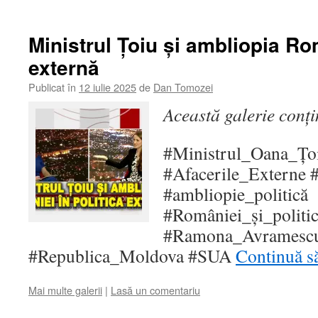
Ministrul Țoiu și ambliopia Rom
externă
Publicat în
12 iulie 2025
de
Dan Tomozei
Această galerie conț
#Ministrul_Oana_Țo
#Afacerile_Externe
#ambliopie_politică
#României_și_politi
#Ramona_Avramescu
#Republica_Moldova #SUA
Continuă să
Mai multe galerii
|
Lasă un comentariu