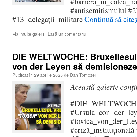
#barieră_în_calea_na
#antisemitismului #2
#13_delegații_militare
Continuă să cite
Mai multe galerii
|
Lasă un comentariu
DIE WELTWOCHE: Bruxellesul 
von der Leyen să demisionez
Publicat în
29 aprilie 2025
de
Dan Tomozei
Această galerie conț
#DIE_WELTWOCHE 
#Ursula_con_der_ley
#toxica_von_der_Le
#criză_instituțional