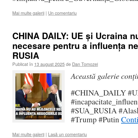
Mai multe galerii
|
Un comentariu
CHINA DAILY: UE și Ucraina nu
necesare pentru a influența n
RUSIA
Publicat în
13 august 2025
de
Dan Tomozei
Această galerie conț
#CHINA_DAILY #UE
#incapacitate_influen
#SUA_RUSIA #Alaska
#Trump #Putin
Conti
Mai multe galerii
|
Lasă un comentariu