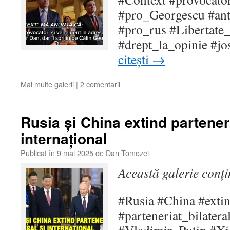
#pro_Georgescu #an
#pro_rus #Libertate
#drept_la_opinie #j
citești
→
Mai multe galerii
|
2 comentarii
Rusia și China extind parteneri
internațional
Publicat în
9 mai 2025
de
Dan Tomozei
Această galerie conț
#Rusia #China #exti
#parteneriat_bilatera