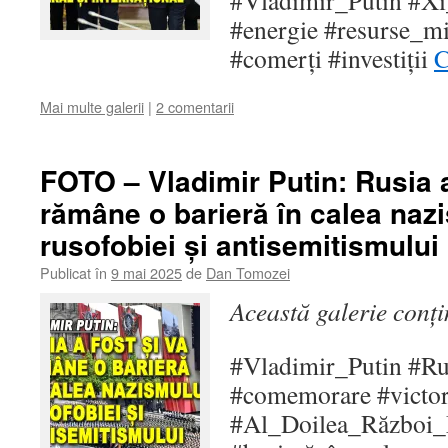
#Vladimir_Putin #Xi
#energie #resurse_mi
#comerți #investiții
C
Mai multe galerii
|
2 comentarii
FOTO – Vladimir Putin: Rusia a
rămâne o barieră în calea naz
rusofobiei și antisemitismului
Publicat în
9 mai 2025
de
Dan Tomozei
Această galerie conț
#Vladimir_Putin #Ru
#comemorare #victor
#Al_Doilea_Război