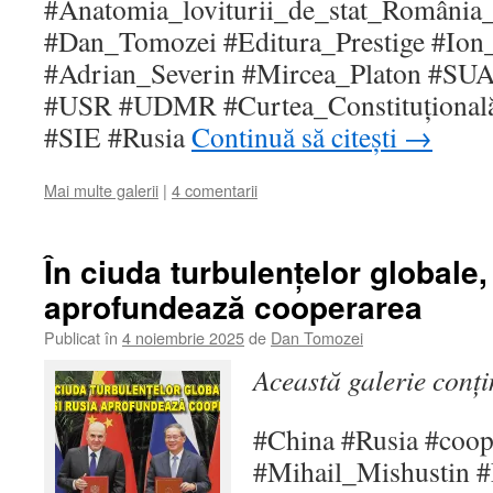
#Anatomia_loviturii_de_stat_Români
#Dan_Tomozei #Editura_Prestige #Ion_
#Adrian_Severin #Mircea_Platon #S
#USR #UDMR #Curtea_Constituțional
#SIE #Rusia
Continuă să citești
→
Mai multe galerii
|
4 comentarii
În ciuda turbulențelor globale
aprofundează cooperarea
Publicat în
4 noiembrie 2025
de
Dan Tomozei
Această galerie conț
#China #Rusia #coop
#Mihail_Mishustin #