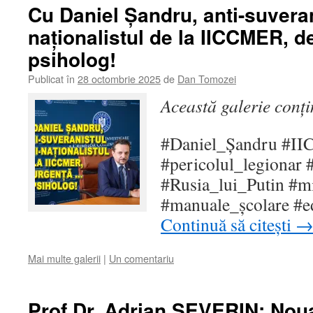
Cu Daniel Șandru, anti-suverani
naționalistul de la IICCMER, d
psiholog!
Publicat în
28 octombrie 2025
de
Dan Tomozei
Această galerie conț
#Daniel_Șandru #II
#pericolul_legionar #
#Rusia_lui_Putin #m
#manuale_școlare #ed
Continuă să citești
Mai multe galerii
|
Un comentariu
Prof.Dr. Adrian SEVERIN: Nou