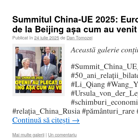
Summitul China-UE 2025: Euro
de la Beijing așa cum au venit
Publicat în
24 iulie 2025
de
Dan Tomozei
Această galerie conț
#Summit_China_UE
#50_ani_relații_bila
#Li_Qiang #Wang_Y
#Ursula_von_der_Le
#schimburi_economi
#relația_China_Rusia #pământuri_rare 
Continuă să citești
→
Mai multe galerii
|
Un comentariu