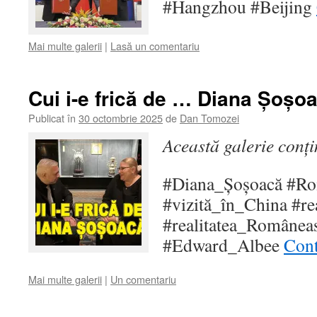
#Hangzhou #Beijing
Mai multe galerii
|
Lasă un comentariu
Cui i-e frică de … Diana Șoșo
Publicat în
30 octombrie 2025
de
Dan Tomozei
Această galerie conț
#Diana_Șoșoacă #Ro
#vizită_în_China #re
#realitatea_Românea
#Edward_Albee
Cont
Mai multe galerii
|
Un comentariu