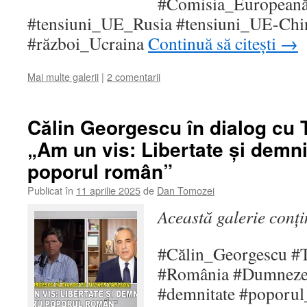
#Comisia_European
#tensiuni_UE_Rusia #tensiuni_UE-Chi
#război_Ucraina
Continuă să citești
→
Mai multe galerii
|
2 comentarii
Călin Georgescu în dialog cu 
„Am un vis: Libertate și demni
poporul român”
Publicat în
11 aprilie 2025
de
Dan Tomozei
Această galerie conț
#Călin_Georgescu #
#România #Dumnezeu
#demnitate #poporu