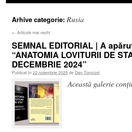
Rusia
Arhive categorie:
←
Articole mai vechi
SEMNAL EDITORIAL | A apărut
“ANATOMIA LOVITURII DE ST
DECEMBRIE 2024”
Publicat în
22 noiembrie 2025
de
Dan Tomozei
Această galerie conț