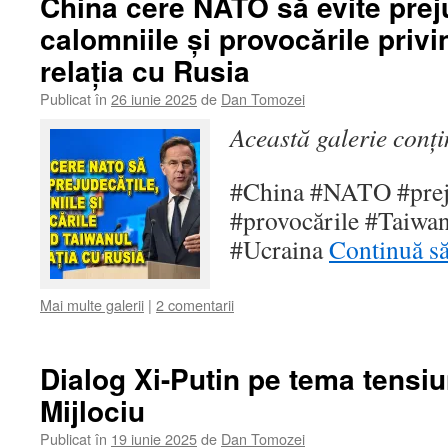
China cere NATO să evite prej
calomniile și provocările privi
relația cu Rusia
Publicat în
26 iunie 2025
de
Dan Tomozei
Această galerie conț
#China #NATO #preju
#provocările #Taiwa
#Ucraina
Continuă să
Mai multe galerii
|
2 comentarii
Dialog Xi-Putin pe tema tensiu
Mijlociu
Publicat în
19 iunie 2025
de
Dan Tomozei