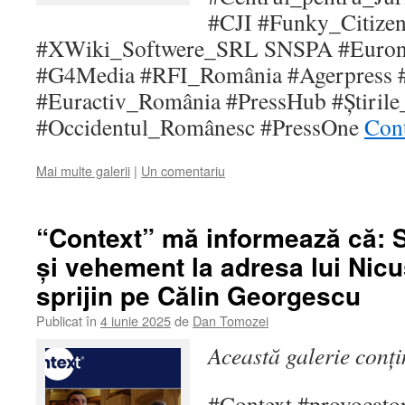
#CJI #Funky_Citize
#XWiki_Softwere_SRL SNSPA #Euron
#G4Media #RFI_România #Agerpress
#Euractiv_România #PressHub #Știrile_
#Occidentul_Românesc #PressOne
Cont
Mai multe galerii
|
Un comentariu
“Context” mă informează că: 
și vehement la adresa lui Nicu
sprijin pe Călin Georgescu
Publicat în
4 iunie 2025
de
Dan Tomozei
Această galerie conț
#Context #provocato