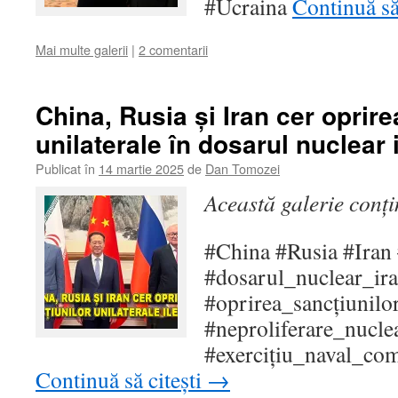
#Ucraina
Continuă să
Mai multe galerii
|
2 comentarii
China, Rusia și Iran cer oprire
unilaterale în dosarul nuclear 
Publicat în
14 martie 2025
de
Dan Tomozei
Această galerie conț
#China #Rusia #Iran
#dosarul_nuclear_ir
#oprirea_sancțiunilor
#neproliferare_nucle
#exercițiu_naval_c
Continuă să citești
→