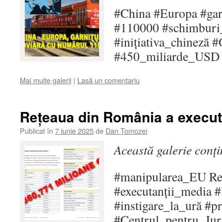
#China #Europa #garn
#110000 #schimburi
#inițiativa_chineză
#450_miliarde_US
Mai multe galerii
|
Lasă un comentariu
Rețeaua din România a execut
Publicat în
7 iunie 2025
de
Dan Tomozei
Această galerie conț
#manipularea_EU R
#executanții_media 
#instigare_la_ură #
#Centrul_pentru_Ju