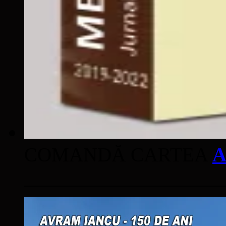
COMANDĂ CARTEA
A
____________________