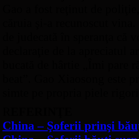
Gao a fost reţinut de poliţie
căruia şi-a recunoscut vina.
de judecată în speranţa că v
declaraţie de la apreciatul ar
bucată de hârtie „Îmi pare r
beat”. Gao Xiaosong este pr
simte pe propria piele rigori
R
EFERINŢE
China – Şoferii prinşi băuţ