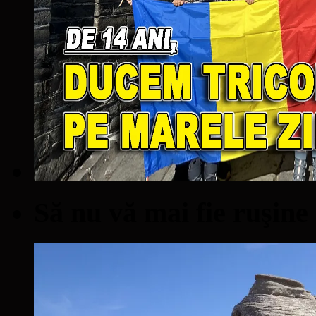
Să nu vă mai fie ruşine