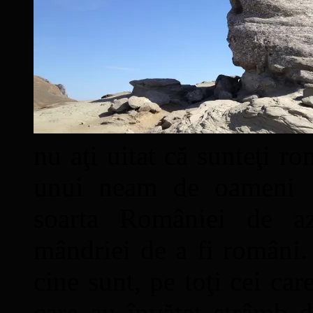
nu aţi uitat că sunteţi ro
unui neam de oameni mâ
soarta României de a
mândriei de a fi români. 
cine sunt, pe toţi cei car
care au învăţat strâmb d