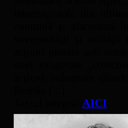
Semnatarii acestui Apel, î
internaţionale din ultime
continuă şi alarmantă în
suveranităţii şi unităţi
acţiuni plasate sub semn
unei exagerate „corectit
acţiuni îndreptate direc
Român (...)
Textul integral
AICI