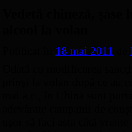
Vedetă chineză, şase l
alcool la volan
Publicat în
18 mai 2011
de
Odată cu modificarea sancţiu
prinşi la volan după ce au 
mai a.c., în China sunt purt
adevărate campanii de conşt
uşor să faci asta câtă vreme a