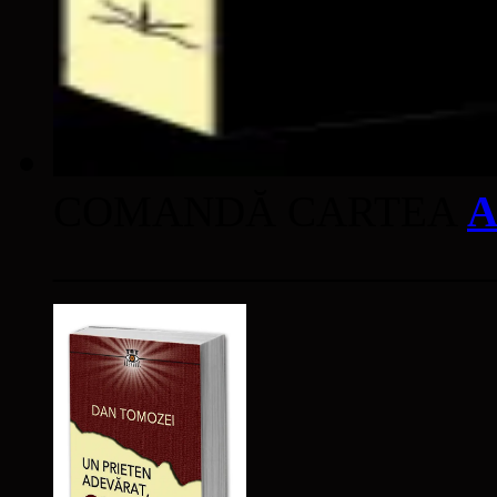
COMANDĂ CARTEA
A
____________________