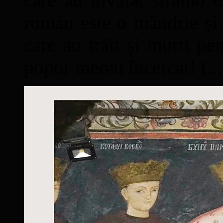
român este o mândrie şi 
care au trăit şi murit pe
popor mereu încercat! (...