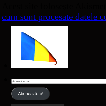
Acest site folosește Akisme
cum sunt procesate datele co
Adresă
email
Abonează-te!