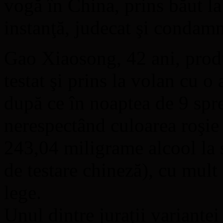
vogă în China, prins băut la
instanţă, judecat şi condamn
Gao Xiaosong, 42 ani, produ
testat şi prins la volan cu o
după ce în noaptea de 9 spr
nerespectând culoarea roşie
243,04 miligrame alcool la s
de testare chineză), cu mult
lege.
Unul dintre juraţii variante