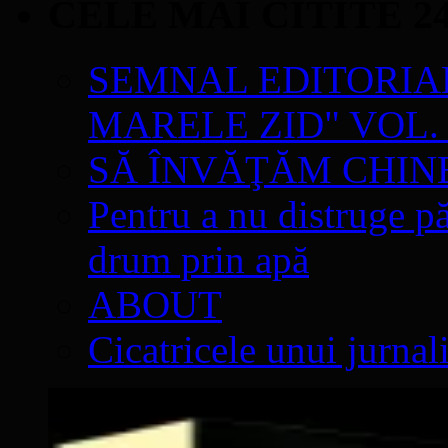
CELE MAI CITITE 2
SEMNAL EDITORIAL 
MARELE ZID" VOL. 
SĂ ÎNVĂŢĂM CHIN
Pentru a nu distruge pă
drum prin apă
ABOUT
Cicatricele unui jurnal