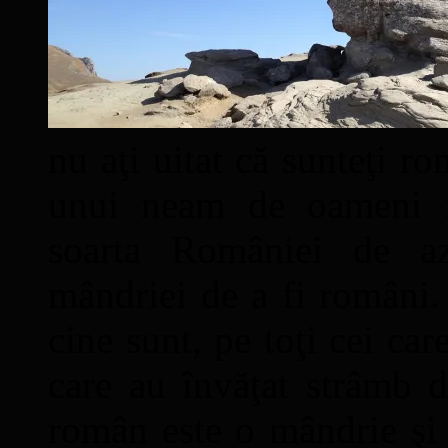
nu aţi uitat că sunteţi ro
unui neam de oameni mâ
soarta României de a
mândriei de a fi români. 
cine sunt, pe toţi cei car
care au învăţat strâmb d
român este o mândrie şi 