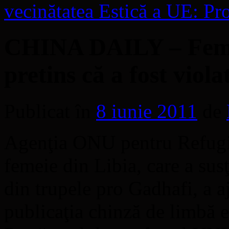
vecinătatea Estică a UE: Pro
CHINA DAILY – Femei
pretins că a fost viol
Publicat în
8 iunie 2011
de
Agenţia ONU pentru Refugi
femeie din Libia, care a susţ
din trupele pro Gadhafi, a 
publicaţia chinză de limbă 