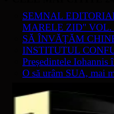
SEMNAL EDITORIAL 
MARELE ZID" VOL. 
SĂ ÎNVĂŢĂM CHIN
INSTITUTUL CONF
Președintele Iohannis 
O să urâm SUA, mai mul