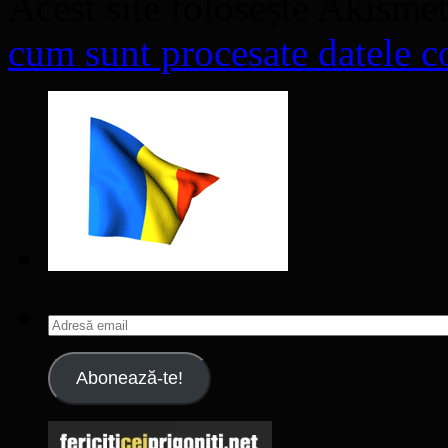
Acest site folosește Akisme
cum sunt procesate datele co
Adresă
email
Abonează-te!