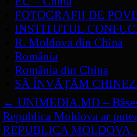
EU – China
FOTOGRAFII DE POV
INSTITUTUL CONFUC
R. Moldova din China
România
România din China
SĂ ÎNVĂŢĂM CHINE
←
UNIMEDIA.MD – Băsescu
Republica Moldova ar putea
REPUBLICA MOLDOVA – „Arh