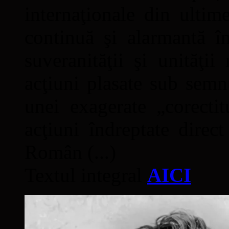
internaţionale din ultime
continuă şi alarmantă în
suveranităţii şi unităţi
acţiuni plasate sub semn
unei exagerate „corectit
acţiuni îndreptate direc
Român (...)
Textul integral
AICI