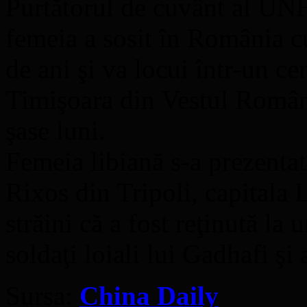
Purtătorul de cuvânt al UNH
femeia a sosit în România cu
de ani şi va locui într-un cen
Timişoara din Vestul Român
şase luni.
Femeia libiană s-a prezentat
Rixos din Tripoli, capitala L
străini că a fost reţinută la
soldaţi loiali lui Gadhafi şi 
Sursa:
China Daily