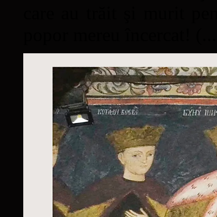
care au trăit şi murit pe
popor mereu încercat! (...