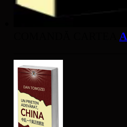
COMANDĂ CARTEA
A
____________________