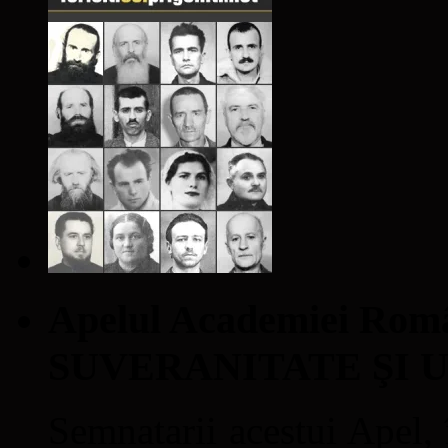
Apelul Academiei Ro
SUVERANITATE ŞI 
Semnatarii acestui Apel, î