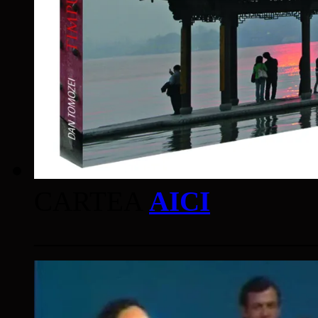
CARTEA
AICI
____________________