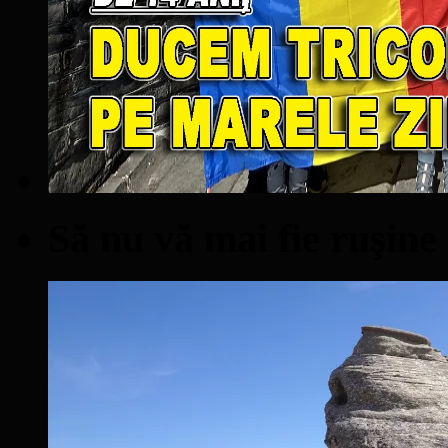
Să nu vă mai fie ruşine