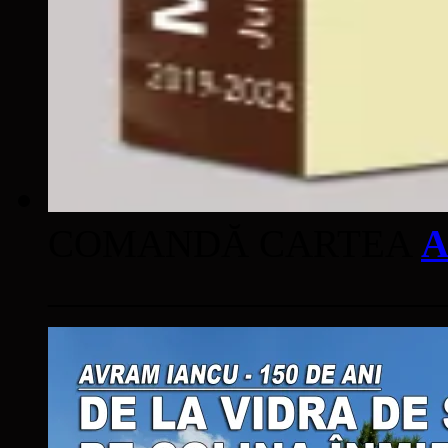
COMANDĂ CARTEA
A
____________________