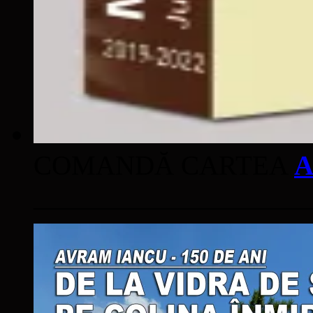
COMANDĂ CARTEA
A
____________________