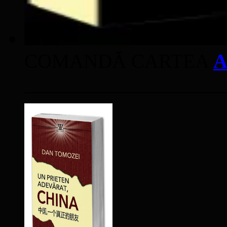
COMANDĂ CARTEA
A
____________________