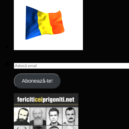
Adresă
email
Abonează-te!