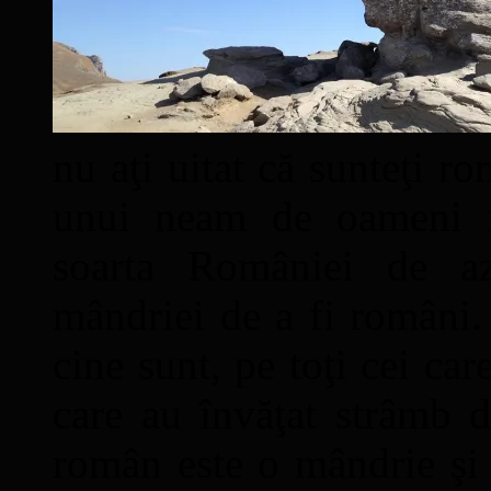
nu aţi uitat că sunteţi ro
unui neam de oameni mâ
soarta României de a
mândriei de a fi români. 
cine sunt, pe toţi cei car
care au învăţat strâmb d
român este o mândrie şi 