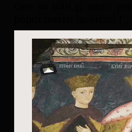
care au trăit şi murit pe
popor mereu încercat! (...