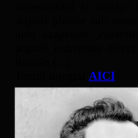
suveranităţii şi unităţi
acţiuni plasate sub semn
unei exagerate „corectit
acţiuni îndreptate direc
Român (...)
Textul integral
AICI