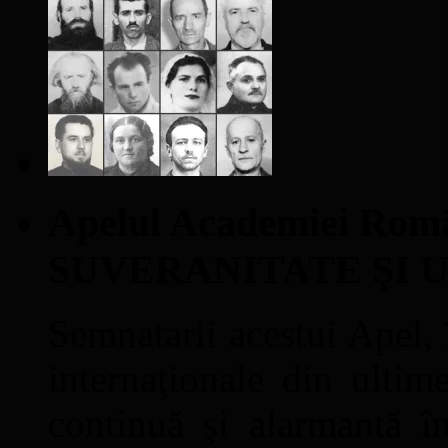
Apelul Academiei Ro
SUVERANITATE ŞI 
Semnatarii acestui Apel, î
internaţionale din ultime
continuă şi alarmantă în