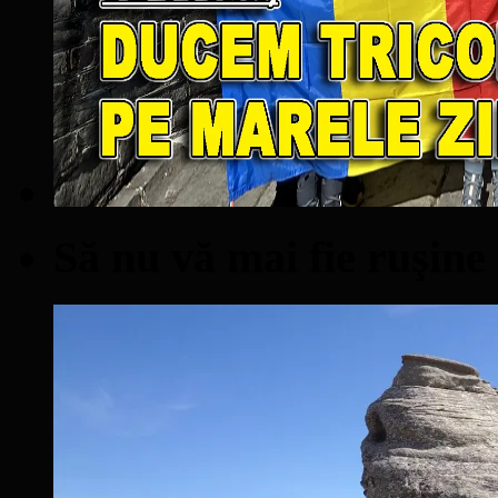
Să nu vă mai fie ruşine