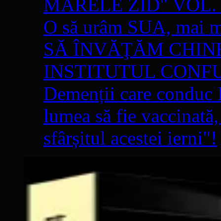
MARELE ZID" VOL. 
O să urâm SUA, mai mul
SĂ ÎNVĂŢĂM CHIN
INSTITUTUL CONF
Demenții care conduc E
lumea să fie vaccinată,
sfârșitul acestei ierni"!