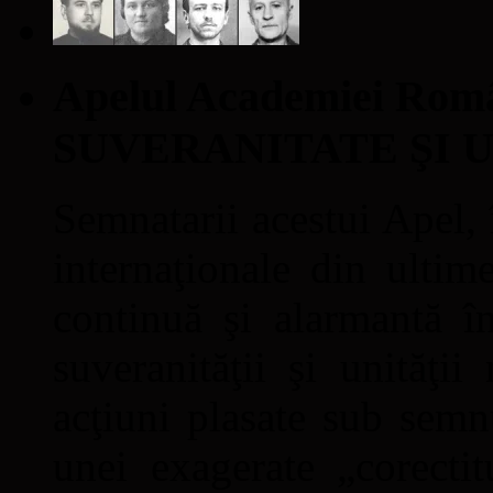
Apelul Academiei Ro
SUVERANITATE ŞI 
Semnatarii acestui Apel, î
internaţionale din ultime
continuă şi alarmantă în
suveranităţii şi unităţi
acţiuni plasate sub semn
unei exagerate „corectit