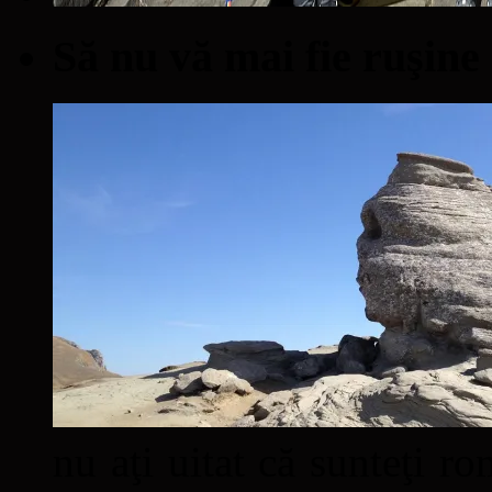
Să nu vă mai fie ruşine
nu aţi uitat că sunteţi ro