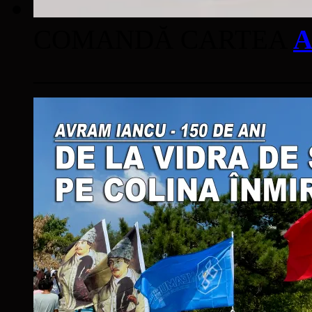
COMANDĂ CARTEA
A
____________________