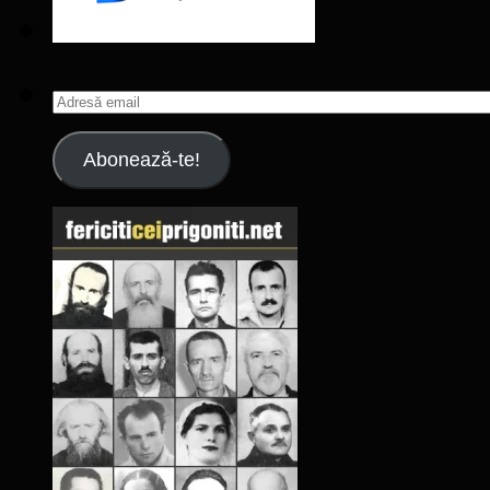
Adresă
email
Abonează-te!