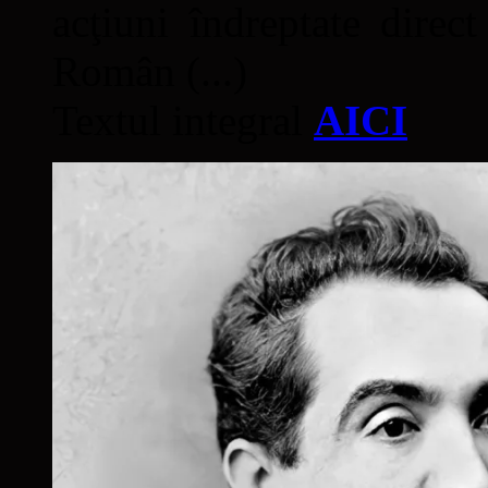
acţiuni îndreptate direc
Român (...)
Textul integral
AICI