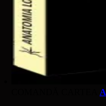
COMANDĂ CARTEA
A
____________________