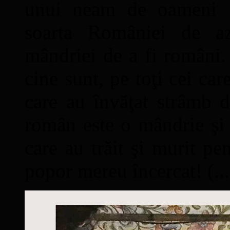
unui neam de oameni mâ
soarta României de a
mândriei de a fi români. 
cine sunt, pe toţi cei car
care au învăţat strâmb d
român este o mândrie şi 
care au trăit şi murit pe
popor mereu încercat! (...