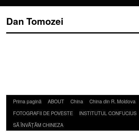
Dan Tomozei
Sari
Prima pagină
ABOUT
China
China din R. Moldova
la
FOTOGRAFII DE POVESTE
INSTITUTUL CONFUCIUS
conținut
SĂ ÎNVĂŢĂM CHINEZA