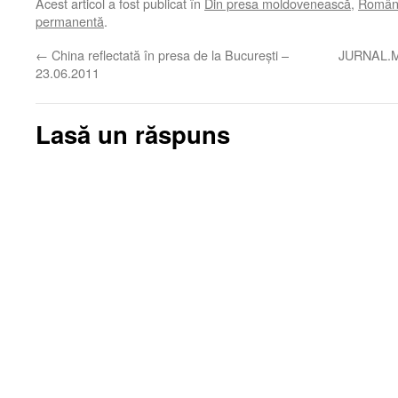
Acest articol a fost publicat în
Din presa moldovenească
,
Români
permanentă
.
←
China reflectată în presa de la Bucureşti –
JURNAL.MD
23.06.2011
Lasă un răspuns