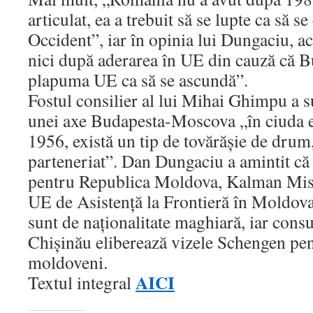
articulat, ea a trebuit să se lupte ca să se
Occident”, iar în opinia lui Dungaciu, ac
nici după aderarea în UE din cauză că B
plapuma UE ca să se ascundă”.
Fostul consilier al lui Mihai Ghimpu a s
unei axe Budapesta-Moscova „în ciuda 
1956, există un tip de tovărăşie de drum
parteneriat”. Dan Dungaciu a amintit că
pentru Republica Moldova, Kalman Misze
UE de Asistenţă la Frontieră în Moldo
sunt de naţionalitate maghiară, iar cons
Chişinău eliberează vizele Schengen pen
moldoveni.
AICI
Textul integral