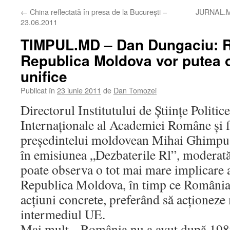
←
China reflectată în presa de la Bucureşti –
JURNAL.MD
23.06.2011
TIMPUL.MD – Dan Dungaciu: R
Republica Moldova vor putea 
unifice
Publicat în
23 iunie 2011
de
Dan Tomozei
Directorul Institutului de Ştiinţe Politice
Internaţionale al Academiei Române şi fo
preşedintelui moldovean Mihai Ghimpu
în emisiunea „Dezbaterile Rl”, moderată 
poate observa o tot mai mare implicare 
Republica Moldova, în timp ce România p
acţiuni concrete, preferând să acţioneze
intermediul UE.
Mai mult, „România nu a avut după 1989