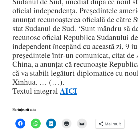
Sudanul de Sud, imediat după ce noul st
oficial independenţa. Preşedintele ame
anunţat recunoaşterea oficială de către S
stat Sudanul de Sud. ‘Sunt mândru să dec
recunosc oficial Republica Sudanului de 
independent începând cu această zi, 9 iul
preşedintele într-un comunicat, citat de 
China, a anunţat că recunoaşte Republic
că va stabili legături diplomatice cu noul
Xinhua. … (…).
AICI
Textul integral
Partajează asta:
Dă
Dă
Dă
Dă
Dă
Mai mult
clic
clic
clic
clic
clic
pentru
pentru
pentru
pentru
pentru
a
partajare
a
a
a