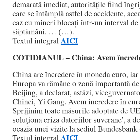
demarată imediat, autorităţile fiind îngr
care se întâmplă astfel de accidente, acea
caz cu mineri blocaţi într-un interval d
săptămâni. … (…).
AICI
Textul integral
COTIDIANUL – China: Avem încrede
China are încredere în moneda euro, iar 
Europa va rămâne o zonă importantă de i
Beijing, a declarat, astăzi, viceguvernat
Chinei, Yi Gang. Avem încredere în euro
Sprijinim toate măsurile adoptate de U
soluţiona criza datoriilor suverane’, a d
ocazia unei vizite la sediul Bundesbank
AICI
Textul integral