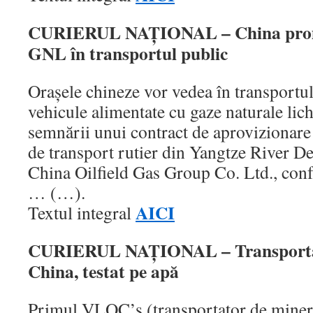
CURIERUL NAŢIONAL – China promo
GNL în transportul public
Oraşele chineze vor vedea în transportul
vehicule alimentate cu gaze naturale lic
semnării unui contract de aprovizionare
de transport rutier din Yangtze River D
China Oilfield Gas Group Co. Ltd., con
… (…).
AICI
Textul integral
CURIERUL NAŢIONAL – Transportat
China, testat pe apă
Primul VLOC’s (transportator de minere