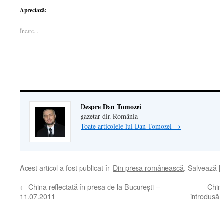
partaja
pe
partaja
imprima(Se
trimite
pe
WhatsApp(Se
pe
deschide
o
Apreciază:
Facebook(Se
deschide
LinkedIn(Se
într-
legătură
deschide
într-
deschide
o
prin
într-
o
într-
fereastră
email
Încarc...
o
fereastră
o
nouă)
unui
fereastră
nouă)
fereastră
prieten(Se
nouă)
nouă)
deschide
într-
o
fereastră
nouă)
Despre Dan Tomozei
gazetar din România
Toate articolele lui Dan Tomozei
→
Acest articol a fost publicat în
Din presa românească
. Salvează
←
China reflectată în presa de la Bucureşti –
Chin
11.07.2011
introdusă