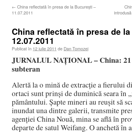
←
China reflectată în presa de la Bucureşti –
Chin
11.07.2011
introdusă
China reflectată în presa de la
12.07.2011
Publicat în
12 iulie 2011
de
Dan Tomozei
JURNALUL NAŢIONAL – China: 21 de
subteran
Alertă la o mină de extracţie a fierului 
ortaci sunt prinşi de duminică seara în 
pământului. Şapte mineri au reuşit să sc
inundat una dintre galerii, transmite pres
agenţiei China Nouă, mina se află în pr
departe de satul Weifang. O anchetă în ac