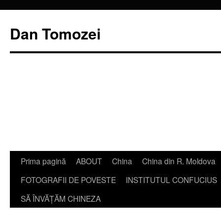
Dan Tomozei
Sari
Prima pagină
ABOUT
China
China din R. Moldova
la
FOTOGRAFII DE POVESTE
INSTITUTUL CONFUCIUS
conținut
SĂ ÎNVĂŢĂM CHINEZA