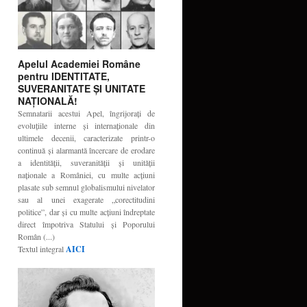
Apelul Academiei Române
pentru IDENTITATE,
SUVERANITATE ŞI UNITATE
NAŢIONALĂ!
Semnatarii acestui Apel, îngrijoraţi de
evoluţiile interne şi internaţionale din
ultimele decenii, caracterizate printr-o
continuă şi alarmantă încercare de erodare
a identităţii, suveranităţii şi unităţii
naţionale a României, cu multe acţiuni
plasate sub semnul globalismului nivelator
sau al unei exagerate „corectitudini
politice”, dar şi cu multe acţiuni îndreptate
direct împotriva Statului şi Poporului
Român (...)
Textul integral
AICI