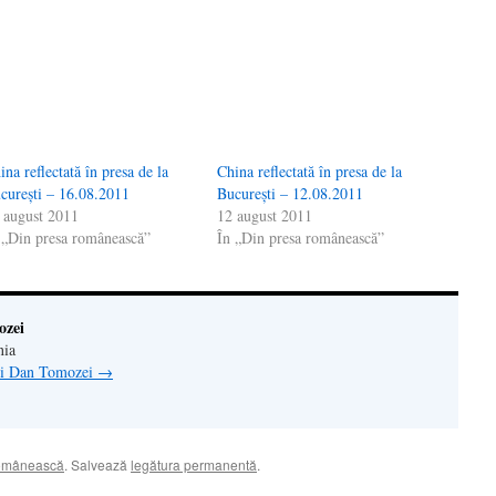
de
tră
ina reflectată în presa de la
China reflectată în presa de la
cureşti – 16.08.2011
Bucureşti – 12.08.2011
 august 2011
12 august 2011
 „Din presa românească”
În „Din presa românească”
ozei
nia
lui Dan Tomozei
→
românească
. Salvează
legătura permanentă
.