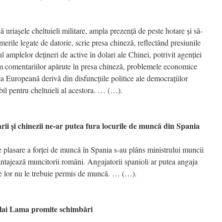
ă uriaşele cheltuieli militare, ampla prezenţă de peste hotare şi să-
merile legate de datorie, scrie presa chineză, reflectând presiunile
l amplelor deţineri de active în dolari ale Chinei, potrivit agenţiei
comentariilor apărute în presa chineză, problemele economice
 Europeană derivă din disfuncţiile politice ale democraţiilor
bil pentru cheltuieli al acestora. … (…).
i chinezii ne-ar putea fura locurile de muncă din Spania
 plasare a forţei de muncă în Spania s-au plâns ministrului muncii
vantajează muncitorii români. Angajatorii spanioli ar putea angaja
ce lor nu le trebuie permis de muncă. … (…).
ai Lama promite schimbări