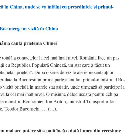
ă în China, unde se va întâlni cu preşedintele şi primul-
Boc merge în vizită în China
 caută prietenia Chinei
otală a contactelor la cel mai înalt nivel, România face un pas
ţii cu Republica Populară Chineză, un stat care a făcut un
icheta „prieten”. După o serie de vizite ale repre­zen­tanţilor
 derulate la Bucureşti în prima parte a anului, primul-ministru al Ro­
vizită oficială în marele stat asia­tic, unde urmează să participe la
rtive la cel mai înalt nivel. O misiune deloc uşoa­ră pentru echipa
e ministrul Eco­nomiei, Ion Ariton, ministrul Trans­porturilor,
erne, Teodor Baconschi. … (…).
i are putere să scoată încă o dată lumea din recesiune