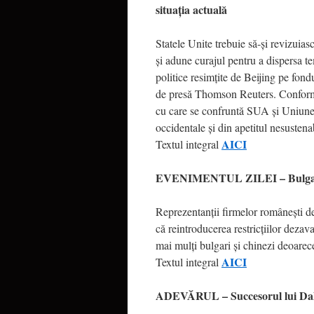
situaţia actuală
Statele Unite trebuie să-şi revizuiasc
şi adune curajul pentru a dispersa te
politice resimţite de Beijing pe fondu
de presă Thomson Reuters. Conform 
cu care se confruntă SUA şi Uniunea
occidentale şi din apetitul nesustena
AICI
Textul integral
EVENIMENTUL ZILEI – Bulgarii ş
Reprezentanţii firmelor româneşti de
că reintroducerea restricţiilor deza
mai mulţi bulgari şi chinezi deoare
AICI
Textul integral
ADEVĂRUL – Succesorul lui Dal