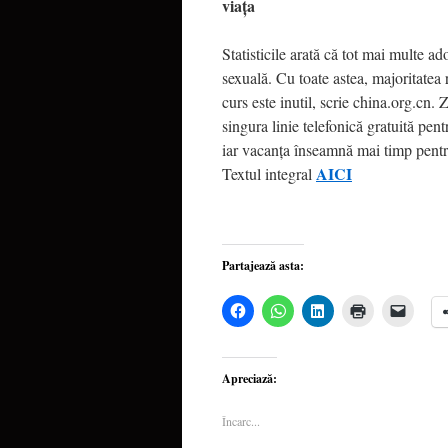
viaţa
Statisticile arată că tot mai multe a
sexuală. Cu toate astea, majoritatea 
curs este inutil, scrie china.org.cn
singura linie telefonică gratuită pent
iar vacanţa înseamnă mai timp pent
AICI
Textul integral
Partajează asta:
Dă
Dă
Dă
Dă
Dă
clic
clic
clic
clic
clic
pentru
pentru
pentru
pentru
pentru
a
partajare
a
a
a
partaja
pe
partaja
imprima(Se
trimite
pe
WhatsApp(Se
pe
deschide
o
Apreciază:
Facebook(Se
deschide
LinkedIn(Se
într-
legătu
deschide
într-
deschide
o
prin
într-
o
într-
fereastră
email
Încarc...
o
fereastră
o
nouă)
unui
fereastră
nouă)
fereastră
priete