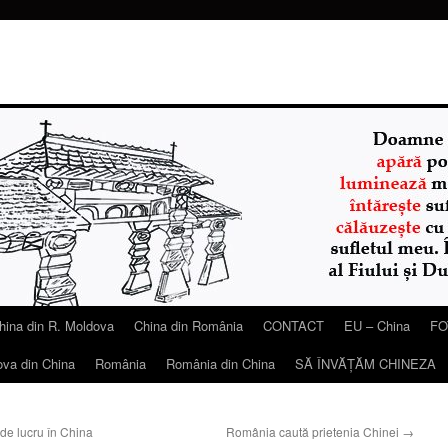
hina din R. Moldova
China din România
CONTACT
EU – China
FO
ova din China
România
România din China
SĂ ÎNVĂŢĂM CHINEZA
de lucru în China
România caută prietenia Chinei
→