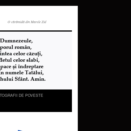
O cărămidă din Marele Zid
TOGRAFII DE POVESTE