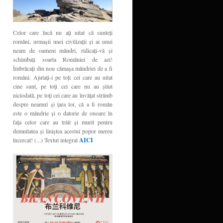
Celor care încă nu aţi uitat că sunteţi
români, urmaşii unei civilizaţii şi ai unui
neam de oameni mândri, ridicaţi-vă şi
schimbaţi soarta României de azi!
Îmbrăcaţi din nou cămaşa mândriei de a fi
români. Ajutaţi-i pe toţi cei care au uitat
cine sunt, pe toţi cei care nu au ştiut
niciodată, pe toţi cei care au învăţat strâmb
despre neamul şi ţara lor, că a fi român
este o mândrie şi o datorie de onoare în
faţa celor care au trăit şi murit pentru
demnitatea şi liniştea acestui popor mereu
încercat! (...) Textul integral
AICI