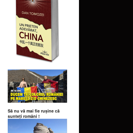
Să nu vă mai fie ruşine că
sunteţi români !