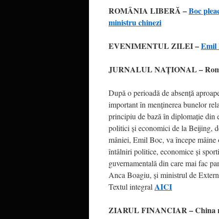
ROMÂNIA LIBERĂ –
Boc pleac
ministru chinezi
EVENIMENTUL ZILEI –
Emil 
JURNALUL NAŢIONAL – România
După o perioadă de absenţă aproape t
important în menţinerea bunelor rela
principiu de bază în diplomaţie din et
politici şi economici de la Bei­jing,
mâ­niei, Emil Boc, va începe mâine o 
întâl­ni­ri politice, economice şi spo
guvernamenta­lă din care mai fac part
Anca Boagiu, şi mi­nis­­trul de Ext
AICI
Textul integral
ZIARUL FINANCIAR – China nu ma