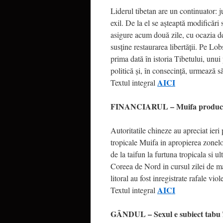
Liderul tibetan are un continuator: 
exil. De la el se aşteaptă modificări
asigure acum două zile, cu ocazia de
susţine restaurarea libertăţii. Pe Lo
prima dată în istoria Tibetului, unui 
politică şi, în consecinţă, urmează s
AICI
Textul integral
FINANCIARUL – Muifa produce p
Autoritatile chineze au apreciat ier
tropicale Muifa in apropierea zonelo
de la taifun la furtuna tropicala si 
Coreea de Nord in cursul zilei de mar
litoral au fost inregistrate rafale vi
AICI
Textul integral
GÂNDUL – Sexul e subiect tabu în