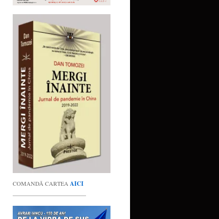
COMANDĂ CARTEA
AICI
_________________________