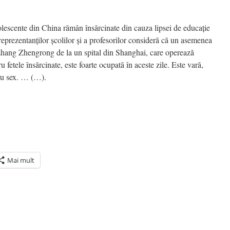
dolescente din China rămân însărcinate din cauza lipsei de educaţie
reprezentanţilor şcolilor şi a profesorilor consideră că un asemenea
. Zhang Zhengrong de la un spital din Shanghai, care operează
ru fetele însărcinate, este foarte ocupată în aceste zile. Este vară,
ru sex. … (…).
Mai mult
ră
n(Se