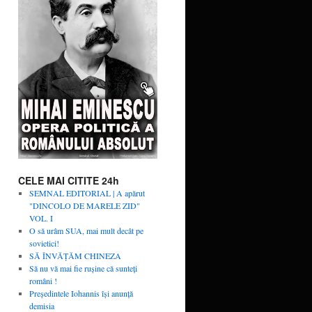
CELE MAI CITITE 24h
SEMNAL EDITORIAL | A apărut
"DINCOLO DE MARELE ZID"
VOL. I
O să urâm SUA, mai mult decât pe
sovietici!
SĂ ÎNVĂŢĂM CHINEZA
Să nu vă mai fie rușine că sunteți
români !
Președintele Iohannis își anunță
demisia