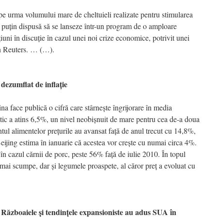
pe urma volumului mare de cheltuieli realizate pentru stimularea
i puţin dispusă să se lanseze într-un program de o amploare
ţiuni în discuţie în cazul unei noi crize economice, potrivit unei
n Reuters. … (…).
ezumflat de inflaţie
na face publică o cifră care stârneşte îngrijorare în media
siatic a atins 6,5%, un nivel neobişnuit de mare pentru cea de-a doua
l alimentelor preţurile au avansat faţă de anul trecut cu 14,8%,
Beijing estima în ianuarie că acestea vor creşte cu numai circa 4%.
 cazul cărnii de porc, peste 56% faţă de iulie 2010. În topul
 mai scumpe, dar şi legumele proaspete, al căror preţ a evoluat cu
oaiele şi tendinţele expansioniste au adus SUA în