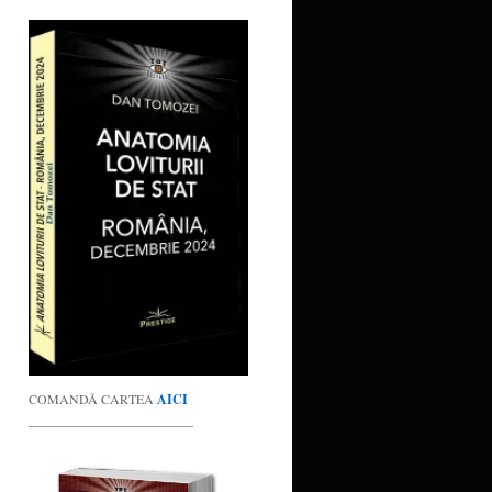
COMANDĂ CARTEA
AICI
_________________________