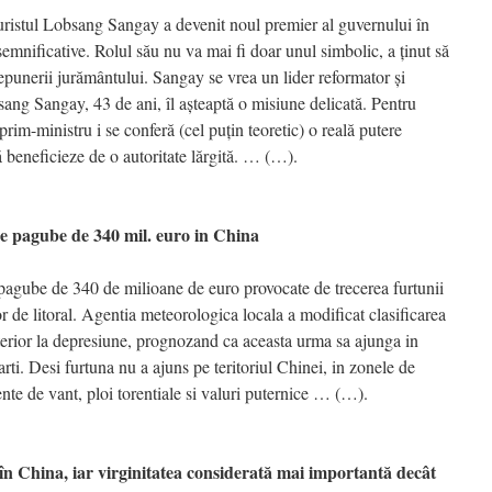
juristul Lobsang Sangay a devenit noul premier al guvernului în
 semnificative. Rolul său nu va mai fi doar unul simbolic, a ţinut să
punerii jurământului. Sangay se vrea un lider reformator şi
bsang Sangay, 43 de ani, îl aşteaptă o misiune delicată. Pentru
prim-ministru i se conferă (cel puţin teoretic) o reală putere
ă beneficieze de o autoritate lărgită. … (…).
agube de 340 mil. euro in China
i pagube de 340 de milioane de euro provocate de trecerea furtunii
r de litoral. Agentia meteorologica locala a modificat clasificarea
ulterior la depresiune, prognozand ca aceasta urma sa ajunga in
ti. Desi furtuna nu a ajuns pe teritoriul Chinei, in zonele de
olente de vant, ploi torentiale si valuri puternice … (…).
 China, iar virginitatea considerată mai importantă decât