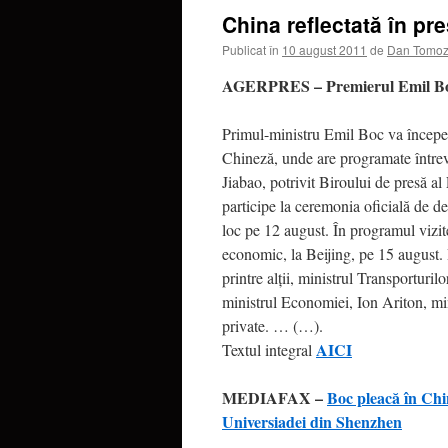
China reflectată în pr
Publicat în
10 august 2011
de
Dan Tomoz
AGERPRES – Premierul Emil Boc e
Primul-ministru Emil Boc va începe 
Chineză, unde are programate întrev
Jiabao, potrivit Biroului de presă a
participe la ceremonia oficială de d
loc pe 12 august. În programul vizit
economic, la Beijing, pe 15 august.
printre alţii, ministrul Transportur
ministrul Economiei, Ion Ariton, min
private. … (…).
AICI
Textul integral
MEDIAFAX –
Boc pleacă în Chi
Universiadei din Shenzhen