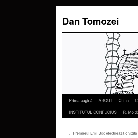
Dan Tomozei
Prima pagină
ABOUT
China
C
Sari
INSTITUTUL CONFUCIUS
R. Mold
la
conținut
←
Premierul Emil Boc efectuează o vizită 