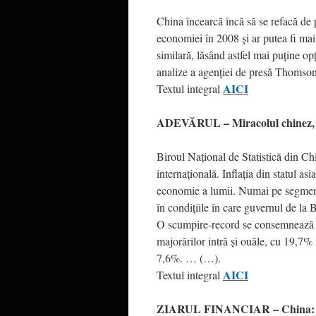
China încearcă încă să se refacă de 
economiei în 2008 şi ar putea fi ma
similară, lăsând astfel mai puţine op
analize a agenţiei de presă Thomso
AICI
Textul integral
ADEVĂRUL – Miracolul chinez, d
Biroul Naţional de Statistică din Chi
internaţională. Inflaţia din statul a
economie a lumii. Numai pe segmentu
în condiţiile în care guvernul de la 
O scumpire-record se consemnează în
majorărilor intră şi ouăle, cu 19,7%
7,6%. … (…).
AICI
Textul integral
ZIARUL FINANCIAR – China: Răzb