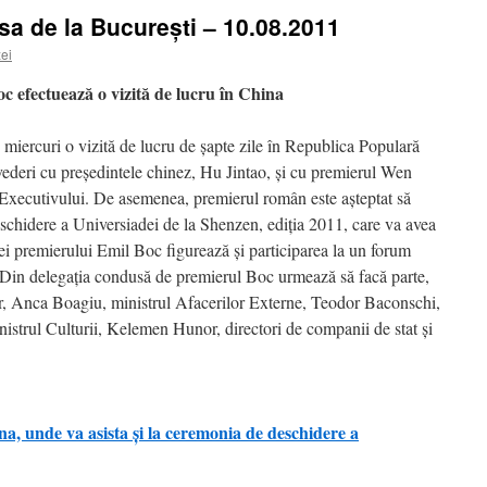
esa de la Bucureşti – 10.08.2011
ei
fectuează o vizită de lucru în China
miercuri o vizită de lucru de şapte zile în Republica Populară
ederi cu preşedintele chinez, Hu Jintao, şi cu premierul Wen
l Executivului. De asemenea, premierul român este aşteptat să
eschidere a Universiadei de la Shenzen, ediţia 2011, care va avea
ei premierului Emil Boc figurează şi participarea la un forum
 Din delegaţia condusă de premierul Boc urmează să facă parte,
ilor, Anca Boagiu, ministrul Afacerilor Externe, Teodor Baconschi,
istrul Culturii, Kelemen Hunor, directori de companii de stat şi
na, unde va asista şi la ceremonia de deschidere a