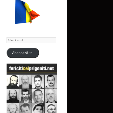
Adresă
email
Abonează-te!