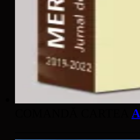
COMANDĂ CARTEA
A
____________________