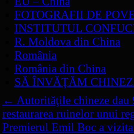
EU – China
FOTOGRAFII DE POV
INSTITUTUL CONFUC
R. Moldova din China
România
România din China
SĂ ÎNVĂŢĂM CHINE
←
Autorităţile chineze dau 
restaurarea ruinelor unui re
Premierul Emil Boc a vizitat