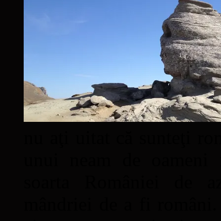
nu aţi uitat că sunteţi ro
unui neam de oameni mâ
soarta României de a
mândriei de a fi români. 