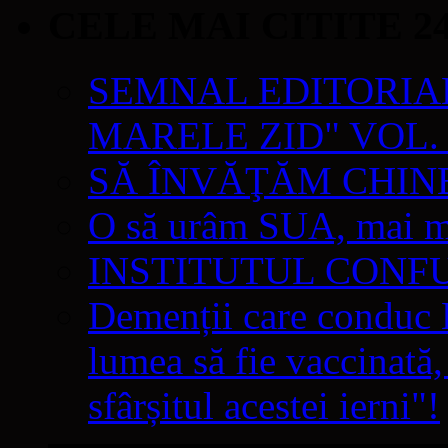
CELE MAI CITITE 2
SEMNAL EDITORIAL 
MARELE ZID" VOL. 
SĂ ÎNVĂŢĂM CHIN
O să urâm SUA, mai mul
INSTITUTUL CONF
Demenții care conduc E
lumea să fie vaccinată,
sfârșitul acestei ierni"!