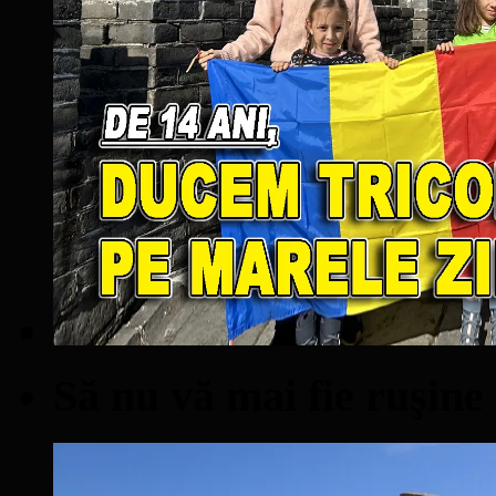
Să nu vă mai fie ruşine