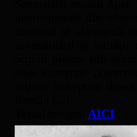
Semnatarii acestui Apel, î
internaţionale din ultime
continuă şi alarmantă în
suveranităţii şi unităţi
acţiuni plasate sub semn
unei exagerate „corectit
acţiuni îndreptate direc
Român (...)
Textul integral
AICI