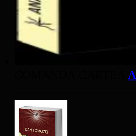
COMANDĂ CARTEA
A
____________________