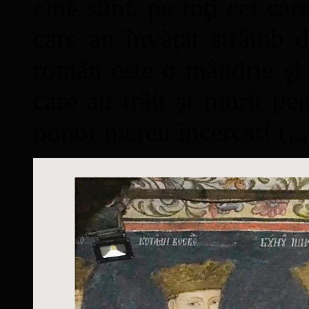
cine sunt, pe toţi cei car
care au învăţat strâmb d
român este o mândrie şi 
care au trăit şi murit pe
popor mereu încercat! (...