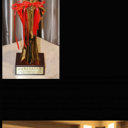
Cunoscut în China sub numele 罗阳/Luo 
este unul dintre traducătorii din limba chineză în limba română extre
semnate de preşedintele Chinei, Xi Jinping.
Premiul pentru contribuţii speciale aduse cărţii din China este decer
promovarea Chinei, culturii chineze și a publicațiilor chineze.
Anterior domnului Ioan Budura, între personalitățile din România rema
Din 2015 până în prezent, în cadrul premiilor pen