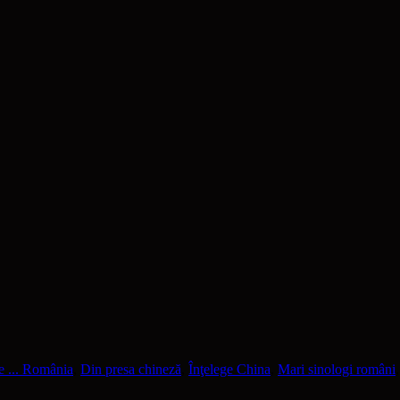
e ... România
,
Din presa chineză
,
Înţelege China
,
Mari sinologi români