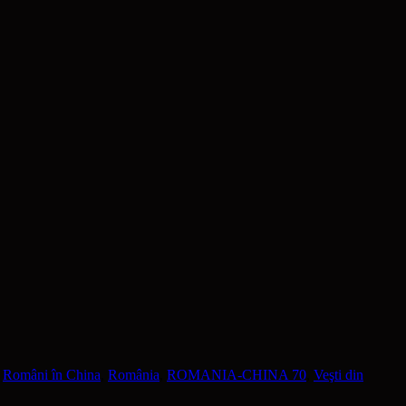
,
Români în China
,
România
,
ROMANIA-CHINA 70
,
Veşti din