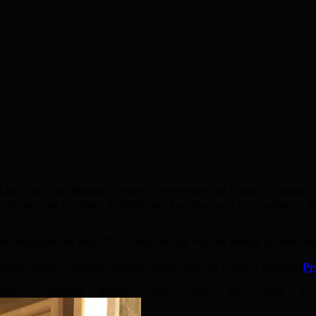
Yang, Ioan Budura a absolvit Universitatea de Limbă și Cultură din 
m de apreciaţi în China. În ultimii ani, Ioan Budura a fost creditat cu 
nat începând din anul 2005, fiind cel mai valoros premiu acordat traduc
rcate pentru Contribuția specială adusă cărții din China se regăsesc
Pr
tru contribuţii speciale aduse cărţii din China a