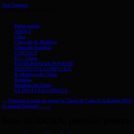
Dan Tomozei
O cărămidă din Marele Zid
Sari
Prima pagină
la
ABOUT
conținut
China
China din R. Moldova
China din România
CONTACT
EU – China
FOTOGRAFII DE POVESTE
INSTITUTUL CONFUCIUS
R. Moldova din China
România
România din China
SĂ ÎNVĂŢĂM CHINEZA
←
România invitată de onoare la Târgul de Carte de la Beijing 2019
O singură întrebare …
→
Ioan BUDURA, premiat pentru Co