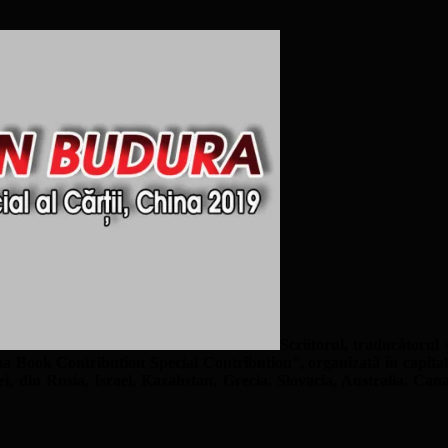
Scriitorul, traducătorul
a Book Contribution Special Contribution”, organizată în capitala 
hinei, din Rusia, Israel, Kazahstan, Grecia, Slovacia, Australia, 