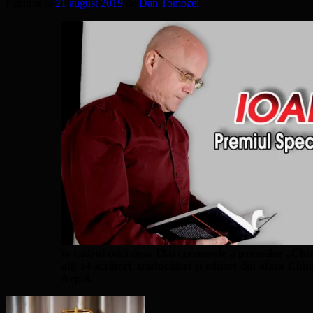
Publicat în
21 august 2019
de
Dan Tomozei
în cadrul celei de-a 13-a ceremonie a premiilor „Chin
alți 14 scriitori, traducători și editori din afara C
Nepal.