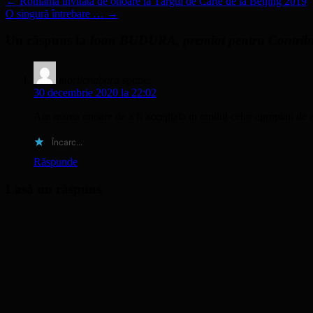
←
România invitată de onoare la Târgul de Carte de la Beijing 2019
O singură întrebare …
→
Un răspuns la
Ioan BUDURA, premiat pentru Contribuț
marilenabara
spune:
30 decembrie 2020 la 22:02
Am marea onoare de a fi acceptata in randul celor apropiati de ac
Încarc...
Răspunde
Lasă un răspuns