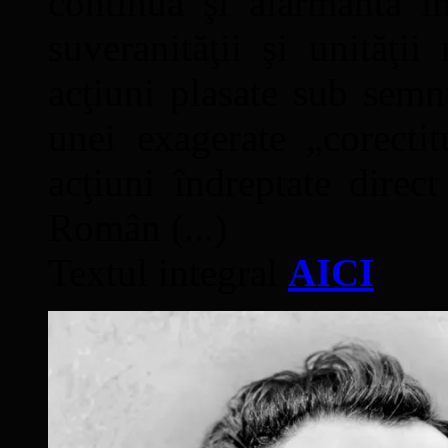
continuă şi alarmantă în
suveranităţii şi unităţi
acţiuni plasate sub semn
unei exagerate „corectit
acţiuni îndreptate direc
Român (...)
Textul integral
AICI