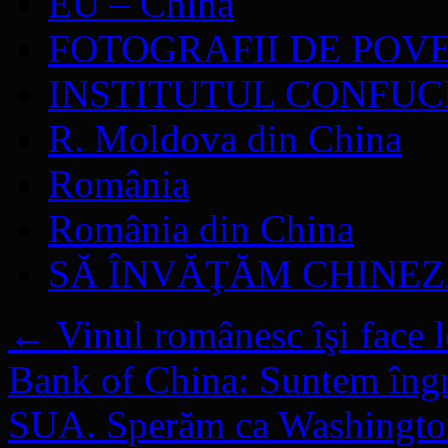
EU – China
FOTOGRAFII DE POV
INSTITUTUL CONFUC
R. Moldova din China
România
România din China
SĂ ÎNVĂŢĂM CHINE
←
Vinul românesc îşi face l
Bank of China: Suntem îngri
SUA. Sperăm ca Washington