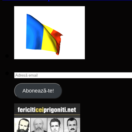
Adresă
email
Abonează-te!