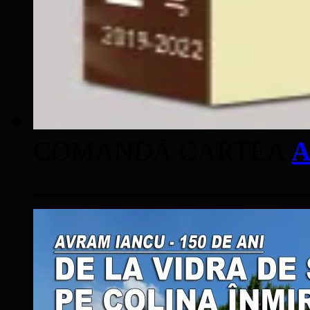
COMANDĂ CARTEA
A
____________________