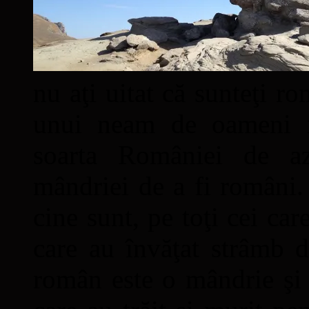
nu aţi uitat că sunteţi ro
unui neam de oameni mâ
soarta României de a
mândriei de a fi români. 
cine sunt, pe toţi cei car
care au învăţat strâmb d
român este o mândrie şi 