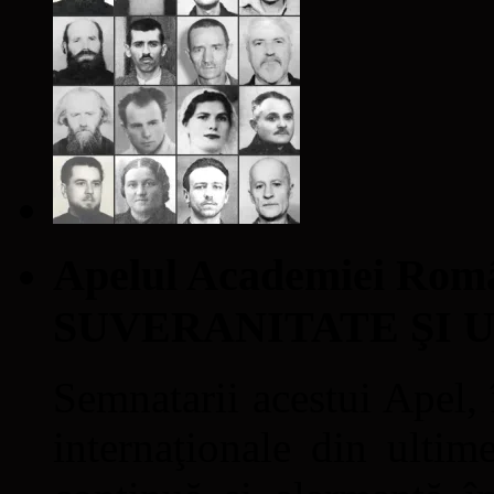
Apelul Academiei Ro
SUVERANITATE ŞI 
Semnatarii acestui Apel, î
internaţionale din ultime