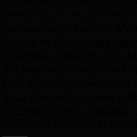
alături de Lev Oborin, Davi
Menuhin, cu cel din urmă fi
compozitorului român, Menu
Enescu va rămâne una din ve
Rădăcinile puternice şi nobl
din propria lui ţară, o ţară 
Cele mai cunoscute lucrări 
două Rapsodii Române (1901
orchestră (1903), Simfonia 
versuri de Clément Marot (