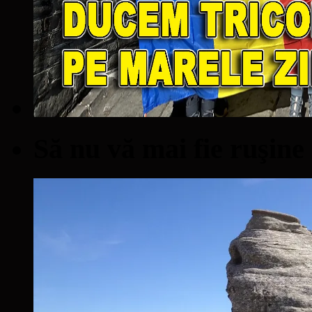
Să nu vă mai fie ruşine