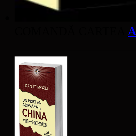
COMANDĂ CARTEA
A
____________________