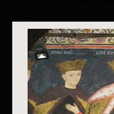
care au trăit şi murit pe
popor mereu încercat! (...