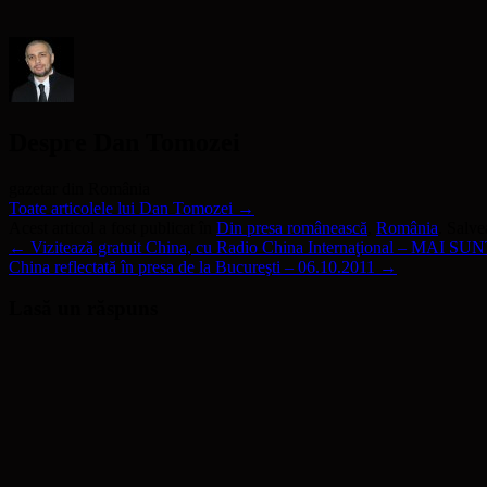
o
fereastră
nouă)
Despre Dan Tomozei
gazetar din România
Toate articolele lui Dan Tomozei
→
Acest articol a fost publicat în
Din presa românească
,
România
. Salv
←
Vizitează gratuit China, cu Radio China Internaţional – MAI SU
China reflectată în presa de la Bucureşti – 06.10.2011
→
Lasă un răspuns