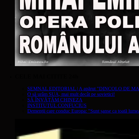
CELE MAI CITITE 24h
SEMNAL EDITORIAL | A apărut "DINCOLO DE MA
O să urâm SUA, mai mult decât pe sovietici!
SĂ ÎNVĂŢĂM CHINEZA
INSTITUTUL CONFUCIUS
Demenții care conduc Europa: "Sunt șanse ca toată lumea s