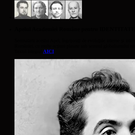
Apelul Academiei Române pentru IDENTIT
Semnatarii acestui Apel, îngrijoraţi de evoluţiile interne şi inter
României, cu multe acţiuni plasate sub semnul globalismului nivel
Textul integral
AICI