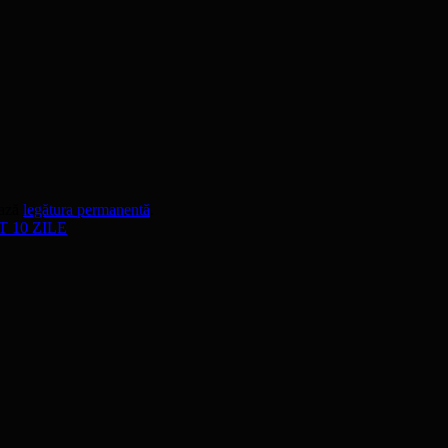
ează
legătura permanentă
.
NT 10 ZILE