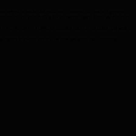
, relevă un studiu dat publicitaţii, miercuri, şi citat de Agerpres.
titudine/foarte probabil”) şi 65,5% pentru Statele Unite ale Americii
09 – 15,3%, 2011 – 31,9%) iar numărul celor care ar putea opta pentru
i de muncă în mediul privat şi de zone geografic mai îndepărtate,