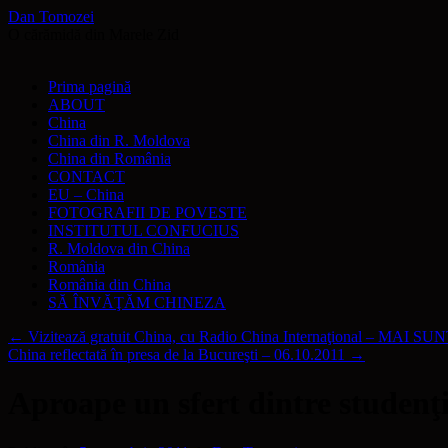
Dan Tomozei
O cărămidă din Marele Zid
Sari
Prima pagină
la
ABOUT
conținut
China
China din R. Moldova
China din România
CONTACT
EU – China
FOTOGRAFII DE POVESTE
INSTITUTUL CONFUCIUS
R. Moldova din China
România
România din China
SĂ ÎNVĂŢĂM CHINEZA
←
Vizitează gratuit China, cu Radio China Internaţional – MAI SU
China reflectată în presa de la Bucureşti – 06.10.2011
→
Aproape un sfert dintre studen