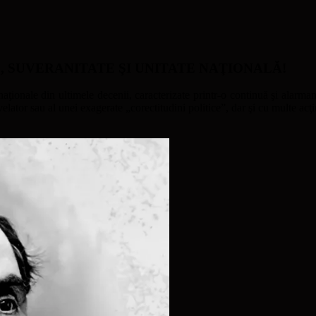
ATE, SUVERANITATE ŞI UNITATE NAŢIONALĂ!
naţionale din ultimele decenii, caracterizate printr-o continuă şi alarmant
ator sau al unei exagerate „corectitudini politice”, dar şi cu multe acţi