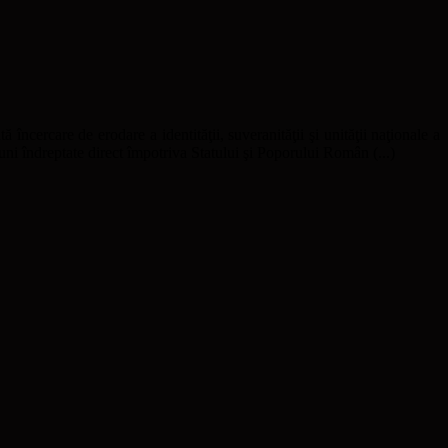
ă încercare de erodare a identităţii, suveranităţii şi unităţii naţionale a
uni îndreptate direct împotriva Statului şi Poporului Român (...)