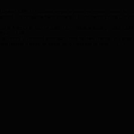
ţă de anul 2009, 22,6% dintre aceştia ar putea opta pentru a munci în China
general („cu certitudine/foarte probabil”), 63,6% pentru Elveţia („cu cer
cind în America de Sud s-a dublat („cu certitudine/foarte probabil”: 20
, 2011 – 22,6%).
eţei muncii în contextul globalizării, fiind mai bine orientaţi, mai atraş
log renumit şi invitat de onoare într-o conferinţă de presă. … (…).