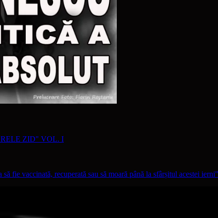
RELE ZID" VOL. I
ă fie vaccinată, recuperată sau să moară până la sfârșitul acestei ierni"