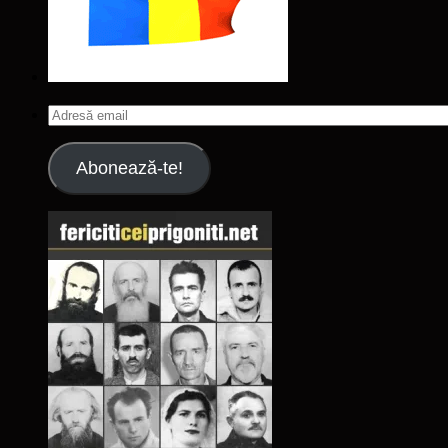
Adresă
email
Abonează-te!