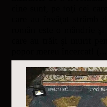
cine sunt, pe toţi cei car
care au învăţat strâmb d
român este o mândrie şi 
care au trăit şi murit pe
popor mereu încercat! (...