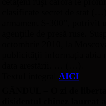
cetăţeni ruşi cărora le pro
clasificate secret de stat (…
armament S-300”, potrivit u
agenţiile de presă ruse. Susp
octombrie 2010, la Moscova
publicităţii informaţia abia 
data arestării. … (…).
Textul integral
AICI
GÂNDUL – O zi de liberta
disidentul chinez laureat 