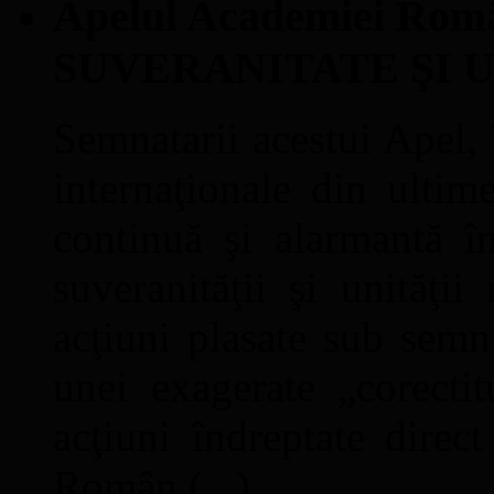
Apelul Academiei Ro
SUVERANITATE ŞI 
Semnatarii acestui Apel, î
internaţionale din ultime
continuă şi alarmantă în
suveranităţii şi unităţi
acţiuni plasate sub semn
unei exagerate „corectit
acţiuni îndreptate direc
Român (...)