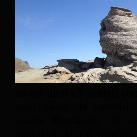
nu aţi uitat că sunteţi ro
unui neam de oameni mâ
soarta României de a
mândriei de a fi români. 