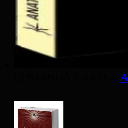
COMANDĂ CARTEA
A
____________________