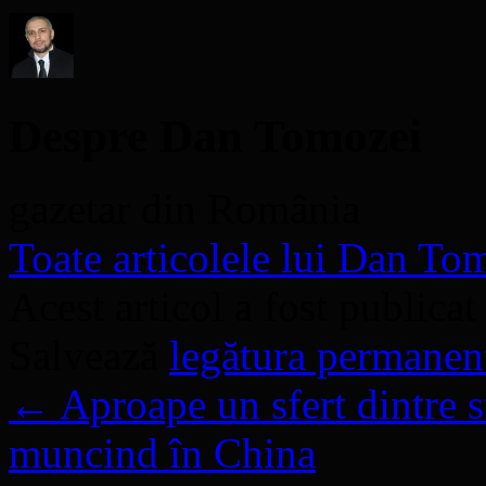
nouă)
Despre Dan Tomozei
gazetar din România
Toate articolele lui Dan T
Acest articol a fost publicat
Salvează
legătura permanen
←
Aproape un sfert dintre s
muncind în China