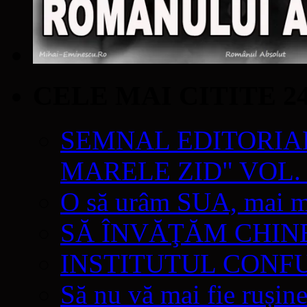
CELE MAI CITITE 2
SEMNAL EDITORIAL 
MARELE ZID" VOL. 
O să urâm SUA, mai mul
SĂ ÎNVĂŢĂM CHIN
INSTITUTUL CONF
Să nu vă mai fie rușine