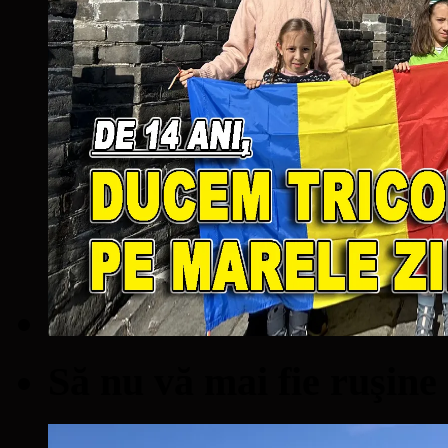
Să nu vă mai fie ruşine