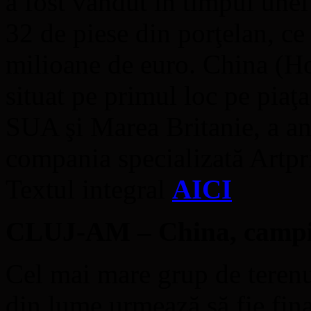
a fost vândut în timpul unei 
32 de piese din porţelan, ce
milioane de euro. China (H
situat pe primul loc pe piaţ
SUA şi Marea Britanie, a an
compania specializată Artp
Textul integral
AICI
CLUJ-AM – China, campio
Cel mai mare grup de terenu
din lume urmează să fie fina