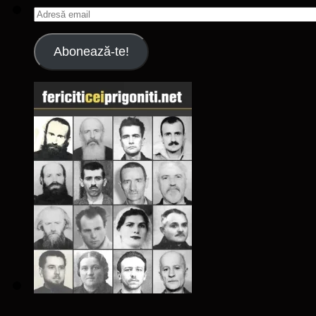
Adresă
email
Abonează-te!