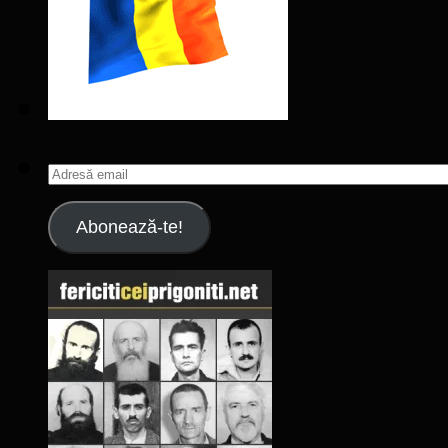
Adresă
email
Abonează-te!