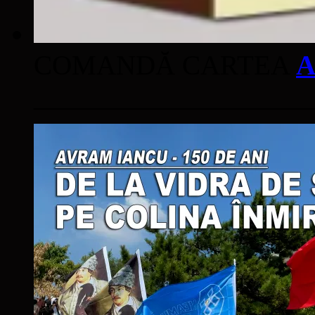
COMANDĂ CARTEA
A
____________________