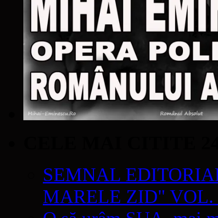
CELE MAI CITITE 2
SEMNAL EDITORIAL 
MARELE ZID" VOL. 