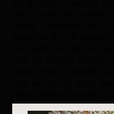
nu aţi uitat că sunteţi ro
unui neam de oameni mâ
soarta României de a
mândriei de a fi români. 
cine sunt, pe toţi cei car
care au învăţat strâmb d
român este o mândrie şi 
care au trăit şi murit pe
popor mereu încercat! (...