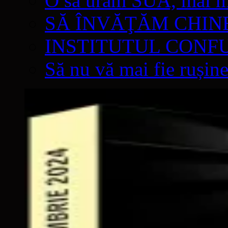
O să urâm SUA, mai mul
SĂ ÎNVĂŢĂM CHIN
INSTITUTUL CONF
Să nu vă mai fie rușine