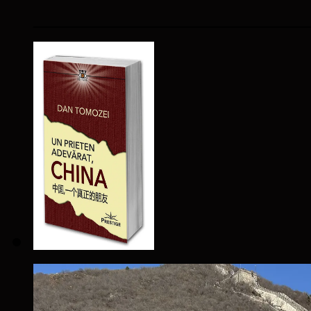
____________________