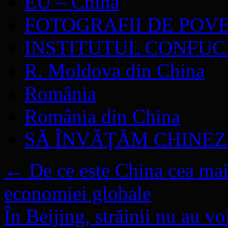
EU – China
FOTOGRAFII DE POV
INSTITUTUL CONFUC
R. Moldova din China
România
România din China
SĂ ÎNVĂŢĂM CHINE
←
De ce este China cea mai
economiei globale
În Beijing, străinii nu au v