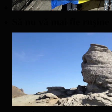
Să nu vă mai fie ruşine