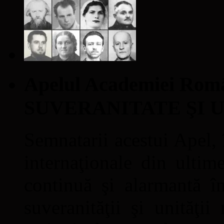
Apelul Academiei Ro
SUVERANITATE ŞI 
Semnatarii acestui Apel, î
internaţionale din ultime
continuă şi alarmantă în
suveranităţii şi unităţi