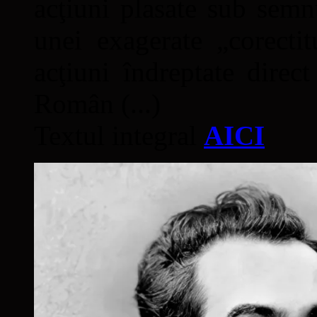
acţiuni plasate sub semn
unei exagerate „corectit
acţiuni îndreptate direc
Român (...)
Textul integral
AICI