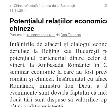
←
China reflectată în presa de la Bucureşti –
Înt
18.11.2011
Potenţialul relaţiilor economi
chineze
Publicat în
18 noiembrie 2011
de
Dan Tomozei
Întâlnirile de afaceri şi dialogul ec
derulate la Beijing sau Bucureşti po
potenţialul partenerial dintre celor d
vineri, la Ambasada României în C
seminar economic la care au fost prez
români şi chinezi. Însărcinatul cu afa
României, ministru Ion Dicu, a de
evenimente sunt dovada faptului că med
două ţări sunt dispuse să valorifice o
cât şi tradiţia existentă.