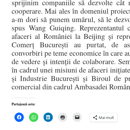
sprijinim companiile să dezvolte cât
cooperare. Mai ales în domeniul proiect
a-m dori să punem umărul, să le dezvo
spus Wang Guiqing. Reprezentantul ch
afaceri al României la Beijing şi rep
Comerţ Bucureşti au purtat, de 
convorbiri pe teme economice în care a
de vedere şi intenţii de colaborare. Sem
în cadrul unei misiuni de afaceri iniţi
şi Industrie Bucureşti şi Biroul de 
comercial din cadrul Ambasadei Români
Partajează asta:
Dă
Dă
Dă
Dă
Dă
Mai mult
clic
clic
clic
clic
clic
pentru
pentru
pentru
pentru
pentru
a
partajare
a
a
a