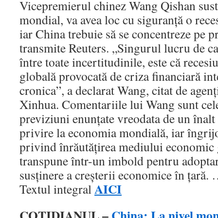
Vicepremierul chinez Wang Qishan sustin
mondial, va avea loc cu siguranţă o rece
iar China trebuie să se concentreze pe p
transmite Reuters. „Singurul lucru de ca
între toate incertitudinile, este că rece
globală provocată de criza financiară int
cronica”, a declarat Wang, citat de agenţ
Xinhua. Comentariile lui Wang sunt ce
previziuni enunţate vreodata de un înalt 
privire la economia mondială, iar îngrij
privind înrăutăţirea mediului economic 
transpune într-un imbold pentru adoptare
susţinere a creşterii economice în ţară.
AICI
Textul integral
COTIDIANUL –
China: La nivel mond