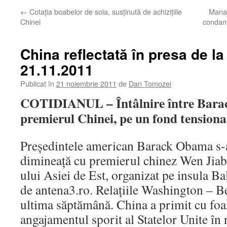
←
Cotaţia boabelor de soia, susţinută de achiziţiile
Manag
Chinei
condamn
China reflectată în presa de la
21.11.2011
Publicat în
21 noiembrie 2011
de
Dan Tomozei
COTIDIANUL – Întâlnire între Bara
premierul Chinei, pe un fond tensiona
Preşedintele american Barack Obama s-a
dimineaţă cu premierul chinez Wen Jiab
ului Asiei de Est, organizat pe insula Ba
de antena3.ro. Relaţiile Washington – Be
ultima săptămână. China a primit cu foa
angajamentul sporit al Statelor Unite în 