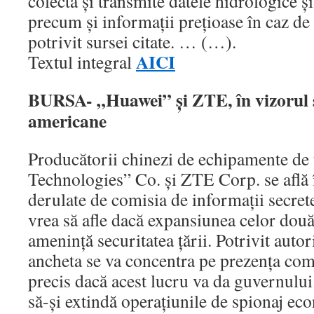
colecta şi transmite datele hidrologice ş
precum şi informaţii preţioase în caz de 
potrivit sursei citate. … (…).
AICI
Textul integral
BURSA- „Huawei” şi ZTE, în vizorul se
americane
Producătorii chinezi de echipamente de
Technologies” Co. şi ZTE Corp. se află 
derulate de comisia de informaţii secret
vrea să afle dacă expansiunea celor do
ameninţă securitatea ţării. Potrivit autor
ancheta se va concentra pe prezenţa co
precis dacă acest lucru va da guvernului
să-şi extindă operaţiunile de spionaj ec