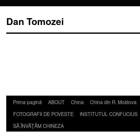
Dan Tomozei
Sari
Prima pagină
ABOUT
China
China din R. Moldova
la
FOTOGRAFII DE POVESTE
INSTITUTUL CONFUCIUS
conținut
SĂ ÎNVĂŢĂM CHINEZA