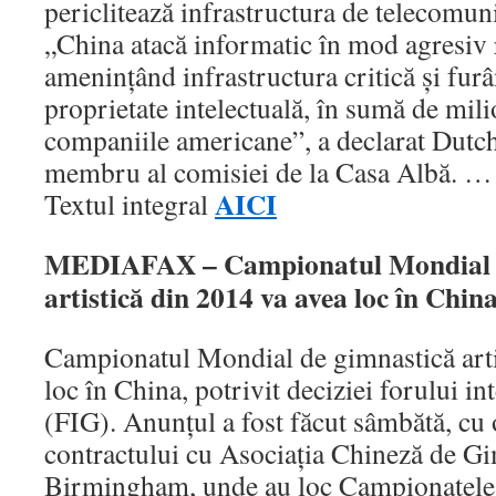
periclitează infrastructura de telecomuni
„China atacă informatic în mod agresiv 
ameninţând infrastructura critică şi fur
proprietate intelectuală, în sumă de mili
companiile americane”, a declarat Dutc
membru al comisiei de la Casa Albă. …
AICI
Textul integral
MEDIAFAX – Campionatul Mondial d
artistică din 2014 va avea loc în Chin
Campionatul Mondial de gimnastică arti
loc în China, potrivit deciziei forului in
(FIG). Anunţul a fost făcut sâmbătă, cu
contractului cu Asociaţia Chineză de Gi
Birmingham, unde au loc Campionatele