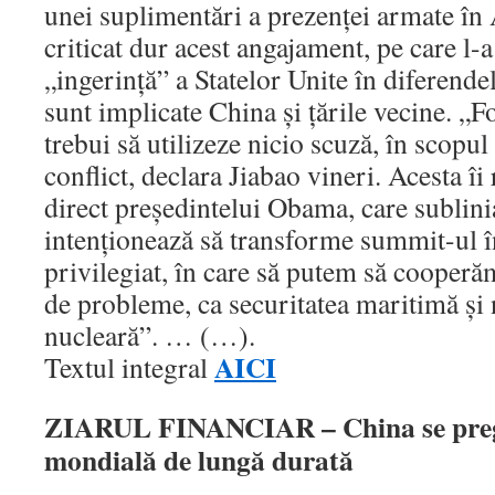
unei suplimentări a prezenţei armate în 
criticat dur acest angajament, pe care l-a 
„ingerinţă” a Statelor Unite în diferendel
sunt implicate China şi ţările vecine. „F
trebui să utilizeze nicio scuză, în scopul
conflict, declara Jiabao vineri. Acesta î
direct preşedintelui Obama, care sublini
intenţionează să transforme summit-ul î
privilegiat, în care să putem să cooperăm
de probleme, ca securitatea maritimă şi 
nucleară”. … (…).
AICI
Textul integral
ZIARUL FINANCIAR – China se pregă
mondială de lungă durată