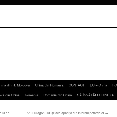
hina din R. Moldova
China din România
CONTACT
EU – China
FO
ova din China
România
România din China
SĂ ÎNVĂŢĂM CHINEZA
alul de
Anul Dragonului îşi face apariţia din infernul petardelor
→