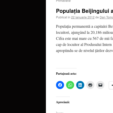
Primăvară!
Populaţia Beijingului 
Publicat în
22 ianuarie 2012
de
Dan Tomo
Populaţia permanentă a capitalei Bei
locuitori, ajungând la 20,186 milio
Cifra este mai mare cu 567 de mii faţ
cap de locuitor al Produsului Inter
apropiindu-se de nivelul ţărilor dezv
Partajează asta:
Dă
Dă
Dă
Dă
Dă
clic
clic
clic
clic
clic
pentru
pentru
pentru
pentru
pentru
a
partajare
a
a
a
partaja
pe
partaja
imprima(Se
trimite
pe
WhatsApp(Se
pe
deschide
o
Apreciază:
Facebook(Se
deschide
LinkedIn(Se
într-
legătu
deschide
într-
deschide
o
prin
într-
o
într-
fereastră
email
Încarc...