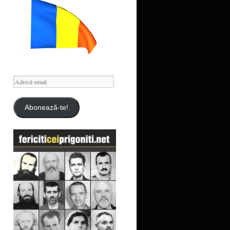
Adresă
email
Abonează-te!