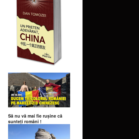
Să nu vă mai fie ruşine că
sunteţi români !