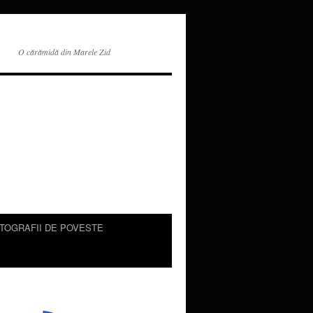
O cărămidă din Marele Zid
TOGRAFII DE POVESTE