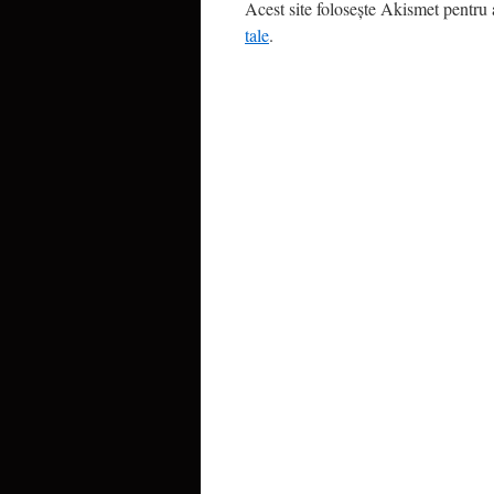
Acest site folosește Akismet pentru
tale
.