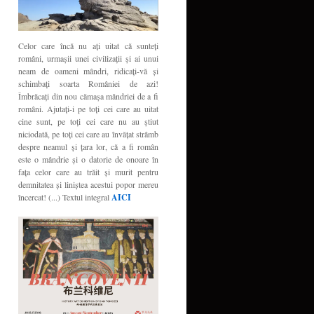
Celor care încă nu aţi uitat că sunteţi
români, urmaşii unei civilizaţii şi ai unui
neam de oameni mândri, ridicaţi-vă şi
schimbaţi soarta României de azi!
Îmbrăcaţi din nou cămaşa mândriei de a fi
români. Ajutaţi-i pe toţi cei care au uitat
cine sunt, pe toţi cei care nu au ştiut
niciodată, pe toţi cei care au învăţat strâmb
despre neamul şi ţara lor, că a fi român
este o mândrie şi o datorie de onoare în
faţa celor care au trăit şi murit pentru
demnitatea şi liniştea acestui popor mereu
încercat! (...) Textul integral
AICI