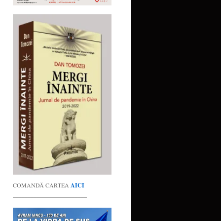
COMANDĂ CARTEA
AICI
_________________________