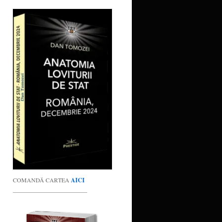
COMANDĂ CARTEA
AICI
_________________________