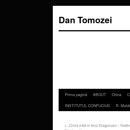
Dan Tomozei
Prima pagină
ABOUT
China
C
Sari
INSTITUTUL CONFUCIUS
R. Mold
la
conținut
←
China intră în Anul Dragonului – Festiv