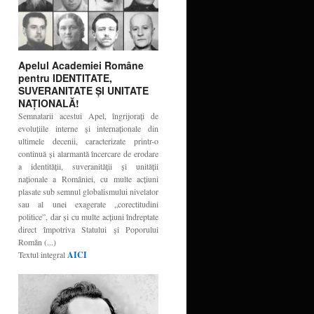
Apelul Academiei Române
pentru IDENTITATE,
SUVERANITATE ŞI UNITATE
NAŢIONALĂ!
Semnatarii acestui Apel, îngrijoraţi de
evoluţiile interne şi internaţionale din
ultimele decenii, caracterizate printr-o
continuă şi alarmantă încercare de erodare
a identităţii, suveranităţii şi unităţii
naţionale a României, cu multe acţiuni
plasate sub semnul globalismului nivelator
sau al unei exagerate „corectitudini
politice”, dar şi cu multe acţiuni îndreptate
direct împotriva Statului şi Poporului
Român (...)
Textul integral
AICI