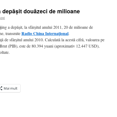
a depăşit douăzeci de milioane
zei
jing a depăşit, la sfârşitul anului 2011, 20 de milioane de
Radio China Internaţional
ane, transmite
.
ă de sfârşitul anului 2010. Calculată la acestă cifră, valoarea pe
n Brut (PIB), este de 80.394 yuani (aproximativ 12.447 USD),
oltate.
Mai mult
ră