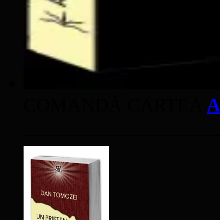
COMANDĂ CARTEA
A
____________________