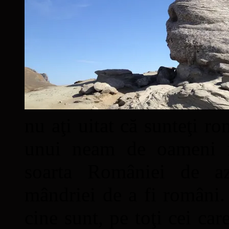
nu aţi uitat că sunteţi ro
unui neam de oameni mâ
soarta României de a
mândriei de a fi români. 
cine sunt, pe toţi cei car