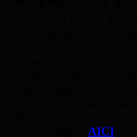
SUVERANITATE ŞI 
Semnatarii acestui Apel, î
internaţionale din ultime
continuă şi alarmantă în
suveranităţii şi unităţi
acţiuni plasate sub semn
unei exagerate „corectit
acţiuni îndreptate direc
Român (...)
Textul integral
AICI