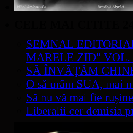
CELE MAI CITITE 2
SEMNAL EDITORIAL 
MARELE ZID" VOL. 
SĂ ÎNVĂŢĂM CHIN
O să urâm SUA, mai mul
Să nu vă mai fie rușine
Liberalii cer demisia p