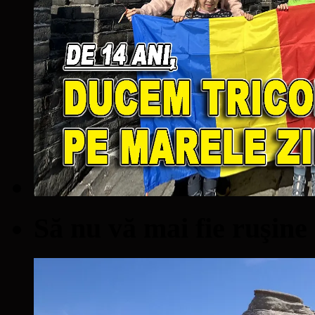
Să nu vă mai fie ruşine