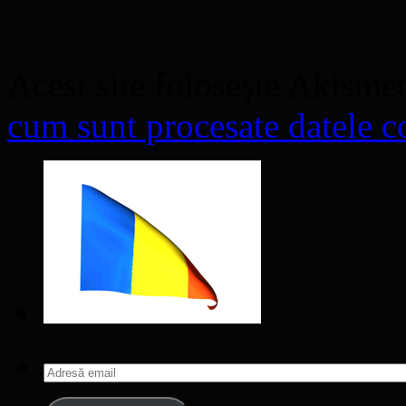
Acest site folosește Akisme
cum sunt procesate datele co
Adresă
email