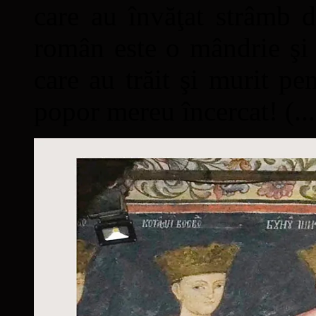
care au învăţat strâmb d
român este o mândrie şi 
care au trăit şi murit pe
popor mereu încercat! (...