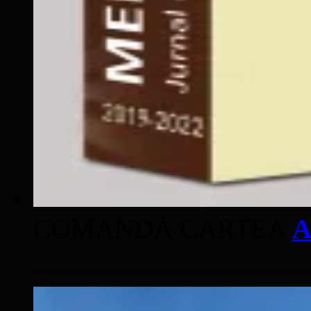
COMANDĂ CARTEA
A
____________________