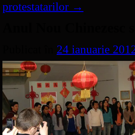
protestatarilor
→
Anul Nou Chinezesc să
Publicat în
24 ianuarie 201