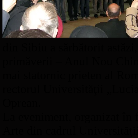
din Sibiu a sărbătorit astăzi
primăverii – Anul Nou Chine
mai statornic prieten al Româ
rectorul Universităţii „Luc
Oprean.
La eveniment, organizat în f
Arte din cadrul Universităţi