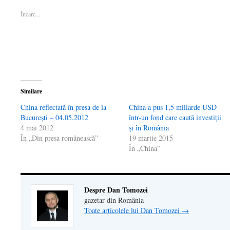
deschide
într-
deschide
o
prin
într-
o
într-
fereastră
email
Încarc...
o
fereastră
o
nouă)
unui
fereastră
nouă)
fereastră
prieten(Se
nouă)
nouă)
deschide
într-
o
fereastră
nouă)
Similare
China reflectată în presa de la
China a pus 1,5 miliarde USD
Bucureşti – 04.05.2012
într-un fond care caută investiţii
4 mai 2012
şi în România
În „Din presa românească”
19 martie 2015
În „China”
Despre Dan Tomozei
gazetar din România
Toate articolele lui Dan Tomozei
→