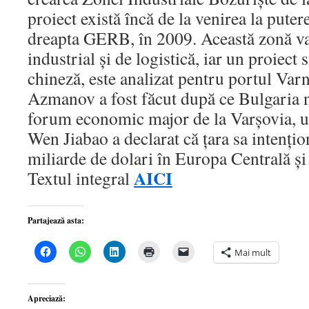
proiect există încă de la venirea la puter
dreapta GERB, în 2009. Această zonă va
industrial şi de logistică, iar un proiect 
chineză, este analizat pentru portul Var
Azmanov a fost făcut după ce Bulgaria n
forum economic major de la Varşovia, 
Wen Jiabao a declarat că ţara sa intenţi
miliarde de dolari în Europa Centrală ş
AICI
Textul integral
Partajează asta:
Dă
Dă
Dă
Dă
Dă
Mai mult
clic
clic
clic
clic
clic
pentru
pentru
pentru
pentru
pentru
a
partajare
a
a
a
partaja
pe
partaja
imprima(Se
trimite
pe
WhatsApp(Se
pe
deschide
o
Apreciază:
Facebook(Se
deschide
LinkedIn(Se
într-
legătură