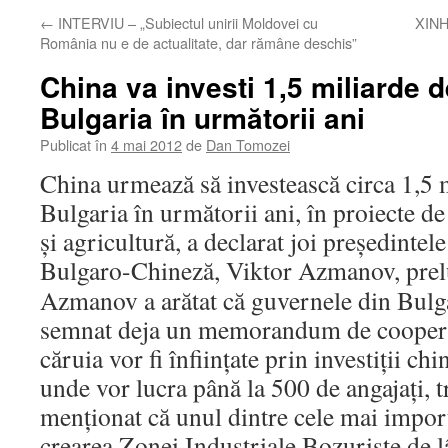
←
INTERVIU – „Subiectul unirii Moldovei cu
XINH
România nu e de actualitate, dar rămâne deschis”
China va investi 1,5 miliarde d
Bulgaria în următorii ani
Publicat în
4 mai 2012
de
Dan Tomozei
China urmează să investească circa 1,5 m
Bulgaria în următorii ani, în proiecte de
şi agricultură, a declarat joi preşedint
Bulgaro-Chineză, Viktor Azmanov, prel
Azmanov a arătat că guvernele din Bulg
semnat deja un memorandum de cooper
căruia vor fi înfiinţate prin investiţii ch
unde vor lucra până la 500 de angajaţi, t
menţionat că unul dintre cele mai import
crearea Zonei Industriale Bozurişte de lâ