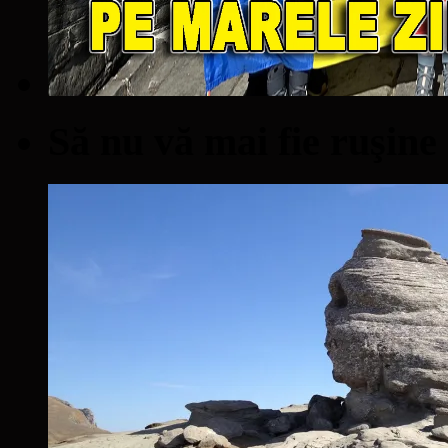
Să nu vă mai fie ruşine