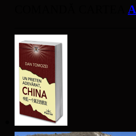
COMANDĂ CARTEA
A
____________________