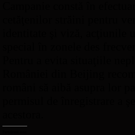
Campanie constă în efectuar
cetăţenilor străini pentru v
identitate şi viză, acţiunile
special în zonele des frecven
Pentru a evita situaţiile ne
României din Beijing recoman
români să aibă asupra lor pa
permisul de înregistrare a şe
acestora.
Partajează asta: