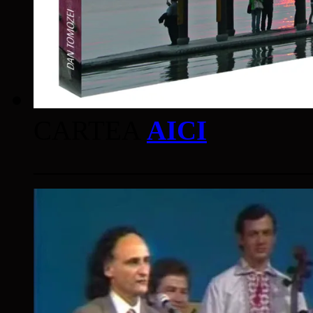
CARTEA
AICI
____________________