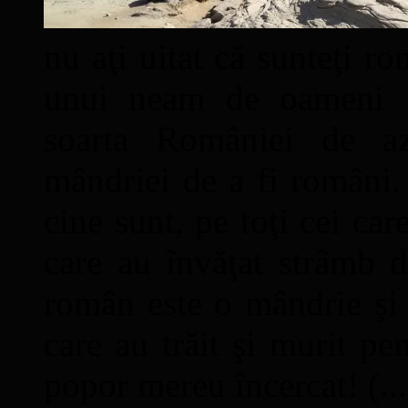
nu aţi uitat că sunteţi ro
unui neam de oameni mâ
soarta României de a
mândriei de a fi români. 
cine sunt, pe toţi cei car
care au învăţat strâmb d
român este o mândrie şi 
care au trăit şi murit pe
popor mereu încercat! (...