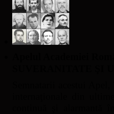
Apelul Academiei Ro
SUVERANITATE ŞI 
Semnatarii acestui Apel, î
internaţionale din ultime
continuă şi alarmantă în