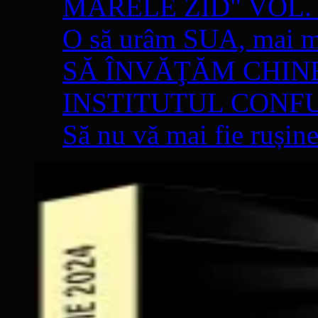
MARELE ZID" VOL. 
O să urâm SUA, mai mul
SĂ ÎNVĂŢĂM CHIN
INSTITUTUL CONF
Să nu vă mai fie rușine