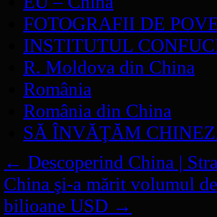
EU – China
FOTOGRAFII DE POV
INSTITUTUL CONFUC
R. Moldova din China
România
România din China
SĂ ÎNVĂŢĂM CHINE
←
Descoperind China | St
China şi-a mărit volumul de
bilioane USD
→