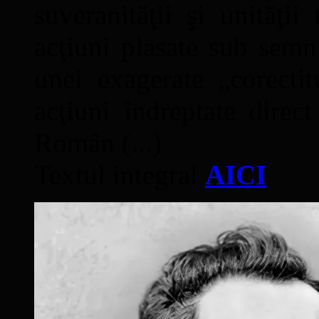
suveranităţii şi unităţi
acţiuni plasate sub semn
unei exagerate „corectit
acţiuni îndreptate direc
Român (...)
Textul integral
AICI