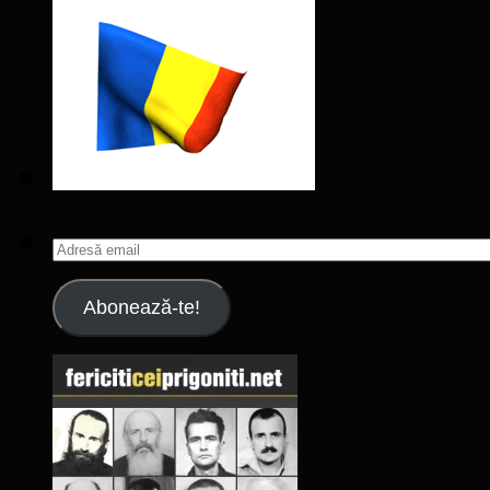
Adresă
email
Abonează-te!