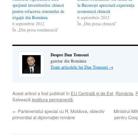
sprijinul investitorilor chinezi
la Bucureşti apreciază experienţa
pentru refacerea sistemului de
economică chineză
irigaţii din România
6 septembrie 2012
6 septembrie 2012
În „Din presa chineză”
În „Din presa românească”
Despre Dan Tomozei
gazetar din România
Toate articolele lui Dan Tomozei
→
Acest articol a fost publicat în
EU Centrală şi de Est
,
România
,
R
Salvează
legătura permanentă
.
←
Parteneriatul special cu R. Moldova, obiectiv
Ministrul Mi
primordial al diplomaţiei române
pentru Coop