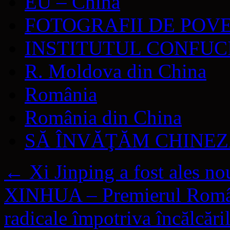
EU – China
FOTOGRAFII DE POV
INSTITUTUL CONFUC
R. Moldova din China
România
România din China
SĂ ÎNVĂŢĂM CHINE
←
Xi Jinping a fost ales no
XINHUA – Premierul Români
radicale împotriva încălcări