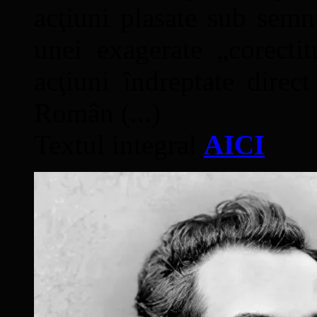
acţiuni plasate sub semn
unei exagerate „corectit
acţiuni îndreptate direc
Român (...)
Textul integral
AICI