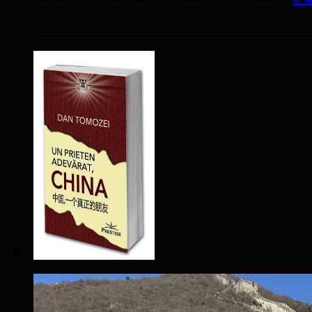
____________________