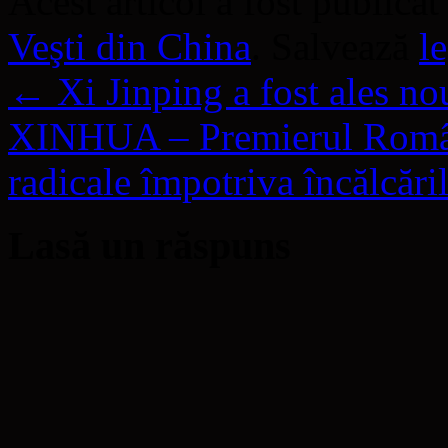
Acest articol a fost publicat
Veşti din China
. Salvează
l
←
Xi Jinping a fost ales no
XINHUA – Premierul Români
radicale împotriva încălcări
Lasă un răspuns