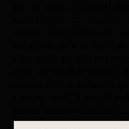
nu aţi uitat că sunteţi ro
unui neam de oameni mâ
soarta României de a
mândriei de a fi români. 
cine sunt, pe toţi cei car
care au învăţat strâmb d
român este o mândrie şi 
care au trăit şi murit pe
popor mereu încercat! (...