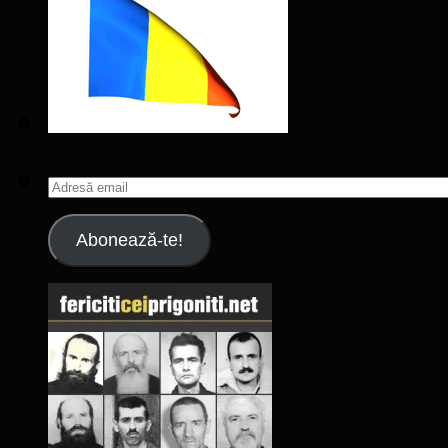
Adresă
email
Abonează-te!