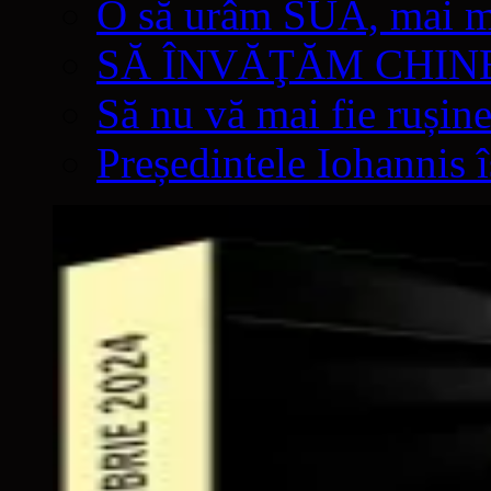
O să urâm SUA, mai mul
SĂ ÎNVĂŢĂM CHIN
Să nu vă mai fie rușine
Președintele Iohannis 