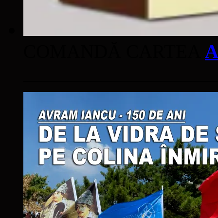
COMANDĂ CARTEA
A
____________________