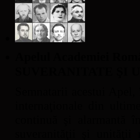
Apelul Academiei Ro
SUVERANITATE ŞI 
Semnatarii acestui Apel, î
internaţionale din ultime
continuă şi alarmantă în
suveranităţii şi unităţi