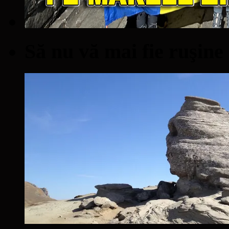
Să nu vă mai fie ruşine