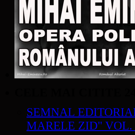
CELE MAI CITITE 2
SEMNAL EDITORIAL 
MARELE ZID" VOL. 