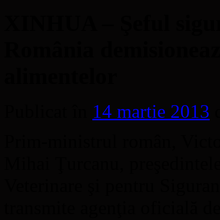
XINHUA – Şeful sigur
România demisionează
alimentelor
Publicat în
14 martie 2013
Prim-ministrul român, Victo
Mihai Ţurcanu, preşedintele
Veterinare şi pentru Sigur
transmite agenţia oficială d