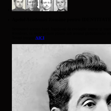
Apelul Academiei Române pentru IDENTIT
Semnatarii acestui Apel, îngrijoraţi de evoluţiile interne şi inter
României, cu multe acţiuni plasate sub semnul globalismului nivel
Textul integral
AICI