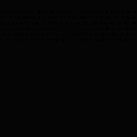
Asia de Est şi Pacific, arătând că această regiune continuă să fie un mo
Axel van Trotsenburg, consideră că Asia „este cea mai dinamică regiune 
 de Est sunt în creştere de trei ori mai repede decât creşterea medie a lu
 fie de 7,8%, pentru a scădea în 2014 la 7,6%. Economiile în curs de dez
 era de aşteptat potrivit lui Axel van Trotsenburg. „Autorităţile chineze 
, va exista un vârf de creştere de 8,3%. Acestea sunt date foarte bune 