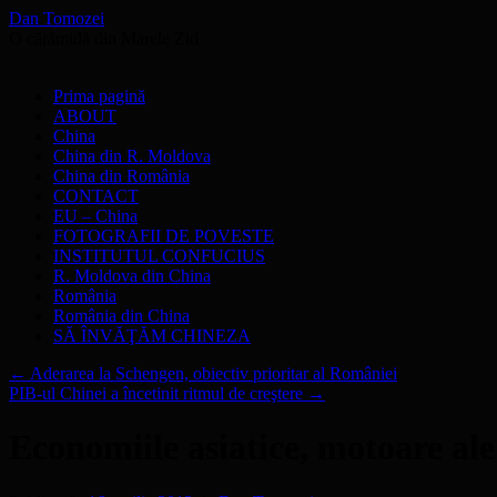
Dan Tomozei
O cărămidă din Marele Zid
Sari
Prima pagină
la
ABOUT
conținut
China
China din R. Moldova
China din România
CONTACT
EU – China
FOTOGRAFII DE POVESTE
INSTITUTUL CONFUCIUS
R. Moldova din China
România
România din China
SĂ ÎNVĂŢĂM CHINEZA
←
Aderarea la Schengen, obiectiv prioritar al României
PIB-ul Chinei a încetinit ritmul de creştere
→
Economiile asiatice, motoare ale