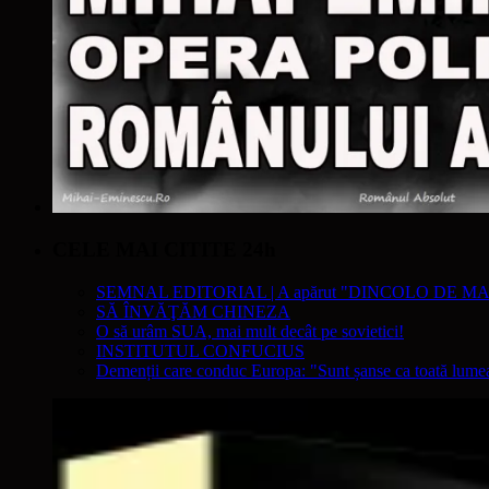
CELE MAI CITITE 24h
SEMNAL EDITORIAL | A apărut "DINCOLO DE MA
SĂ ÎNVĂŢĂM CHINEZA
O să urâm SUA, mai mult decât pe sovietici!
INSTITUTUL CONFUCIUS
Demenții care conduc Europa: "Sunt șanse ca toată lumea s