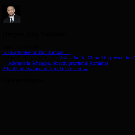
nouă)
Despre Dan Tomozei
gazetar din România
Toate articolele lui Dan Tomozei
→
Acest articol a fost publicat în
Asia - Pacific
,
China
,
Din presa chinez
←
Aderarea la Schengen, obiectiv prioritar al României
PIB-ul Chinei a încetinit ritmul de creştere
→
Lasă un răspuns