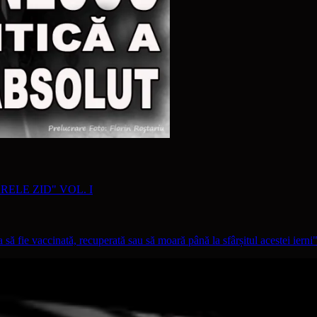
RELE ZID" VOL. I
ă fie vaccinată, recuperată sau să moară până la sfârșitul acestei ierni"