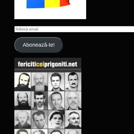
Adresă
email
Abonează-te!