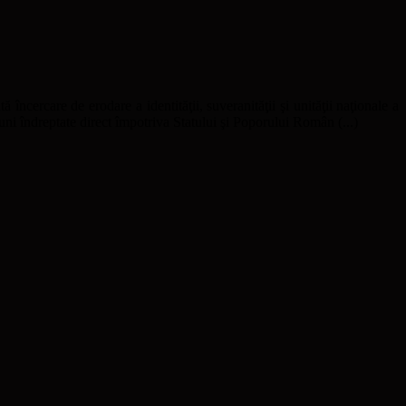
ă încercare de erodare a identităţii, suveranităţii şi unităţii naţionale a
uni îndreptate direct împotriva Statului şi Poporului Român (...)