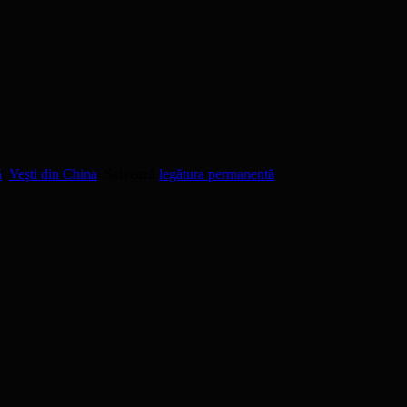
ă
,
Veşti din China
. Salvează
legătura permanentă
.