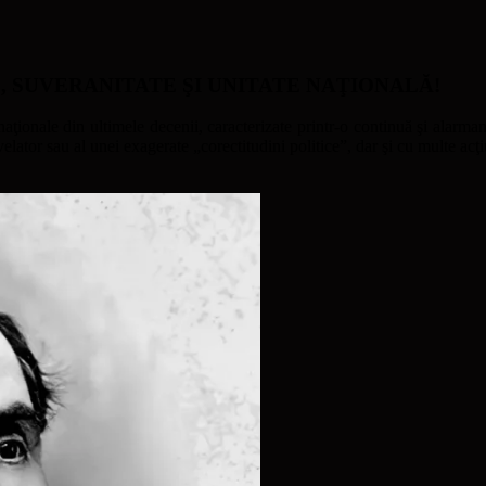
ATE, SUVERANITATE ŞI UNITATE NAŢIONALĂ!
naţionale din ultimele decenii, caracterizate printr-o continuă şi alarmant
ator sau al unei exagerate „corectitudini politice”, dar şi cu multe acţi