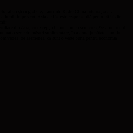
tor al creşterii globale, transmite Radio China Internaţional.
a lumii. În prezent, Asia de Est este responsabilă pentru 40% din
mii”.
voltare din Asia, cu excepţia Chinei, au crescut cu 6,2% anul trecut.
au luat o serie de măsuri suplimentare, în a doua jumătate a anului
şi vom vedea, de asemenea, că sunt o veste bună pentru economia