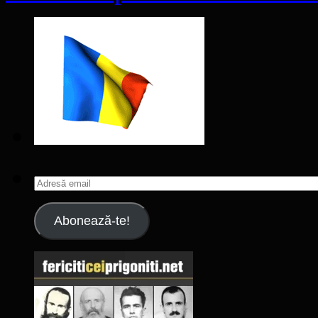
Adresă
email
Abonează-te!