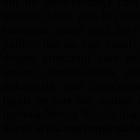
om de bună-credinţă care 
omului. Am fi ştiut în cazu
europene, măcar unul din st
politic, dar nu este cazul
despre principiul care tr
anume: onorabilitatea, one
industriale, care întotdeau
legale pe care noi suntem 
încheiat Norica Nicolai disc
Sursa:
www.noricanicolai.