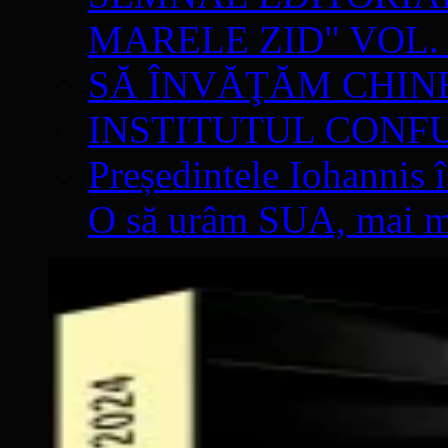
MARELE ZID" VOL. 
SĂ ÎNVĂŢĂM CHIN
INSTITUTUL CONF
Președintele Iohannis 
O să urâm SUA, mai mul