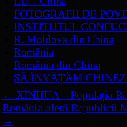
EU – China
FOTOGRAFII DE POV
INSTITUTUL CONFUC
R. Moldova din China
România
România din China
SĂ ÎNVĂŢĂM CHINE
←
XINHUA – Populaţia Româ
România oferă Republicii M
→