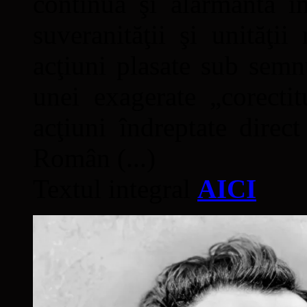
continuă şi alarmantă în
suveranităţii şi unităţi
acţiuni plasate sub semn
unei exagerate „corectit
acţiuni îndreptate direc
Român (...)
Textul integral
AICI