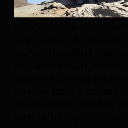
nu aţi uitat că sunteţi ro
unui neam de oameni mâ
soarta României de a
mândriei de a fi români. 
cine sunt, pe toţi cei car
care au învăţat strâmb d
român este o mândrie şi 
care au trăit şi murit pe