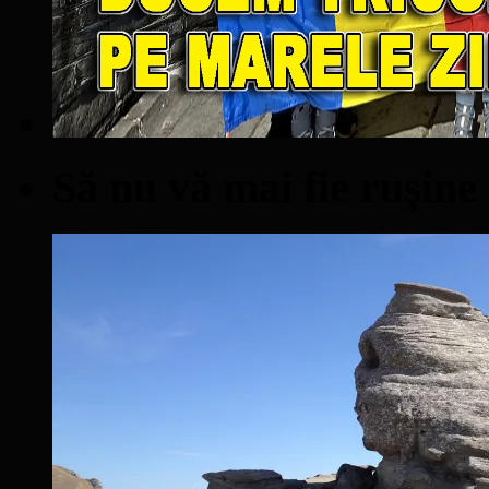
Să nu vă mai fie ruşine