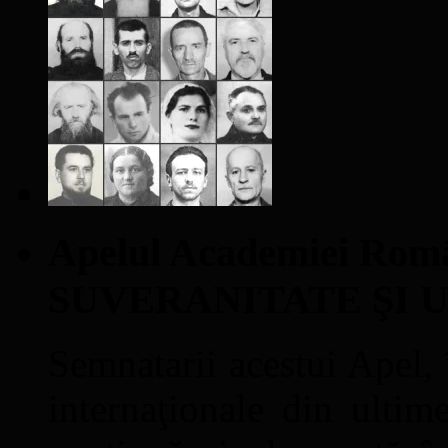
Apelul Academiei Ro
SUVERANITATE ŞI 
Semnatarii acestui Apel, î
internaţionale din ultime