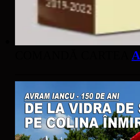
COMANDĂ CARTEA
A
____________________