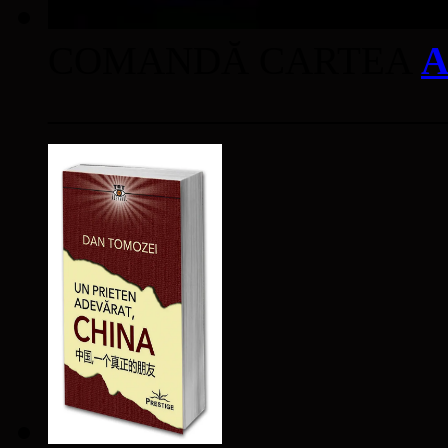
COMANDĂ CARTEA
A
____________________