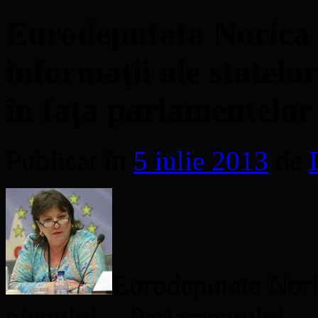
Eurodeputata Norica N
informaţii ale statel
în faţa parlamentelor
Publicat în
5 iulie 2013
de
Eurodeputata Nor
plenului Parlamentului