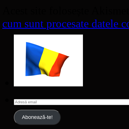
Acest site folosește Akisme
cum sunt procesate datele co
Adresă
email
Abonează-te!