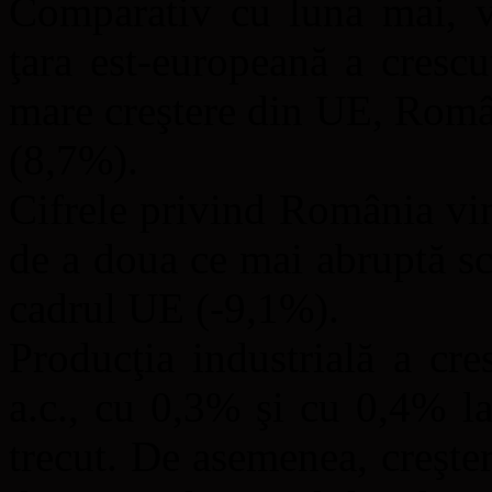
Comparativ cu luna mai, vo
ţara est-europeană a cresc
mare creştere din UE, Român
(8,7%).
Cifrele privind România vin
de a doua ce mai abruptă sc
cadrul UE (-9,1%).
Producţia industrială a cre
a.c., cu 0,3% şi cu 0,4% l
trecut. De asemenea, creşte