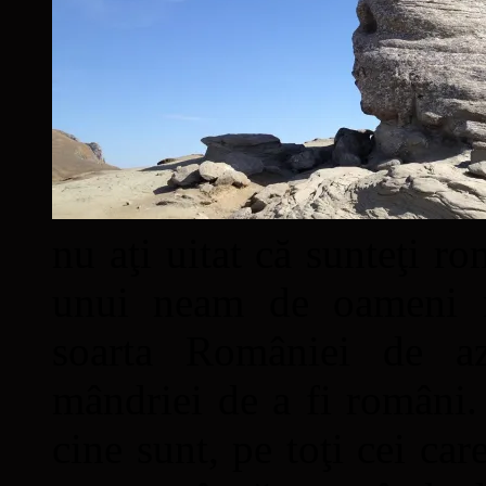
nu aţi uitat că sunteţi ro
unui neam de oameni mâ
soarta României de a
mândriei de a fi români. 
cine sunt, pe toţi cei car