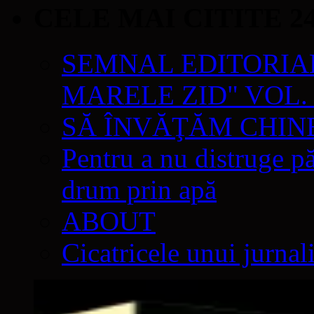
CELE MAI CITITE 2
SEMNAL EDITORIAL 
MARELE ZID" VOL. 
SĂ ÎNVĂŢĂM CHIN
Pentru a nu distruge pă
drum prin apă
ABOUT
Cicatricele unui jurnal