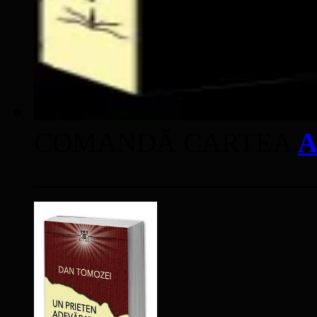
COMANDĂ CARTEA
A
____________________