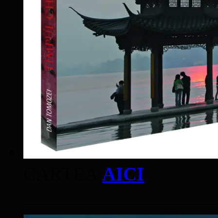
CARTEA
AICI
____________________