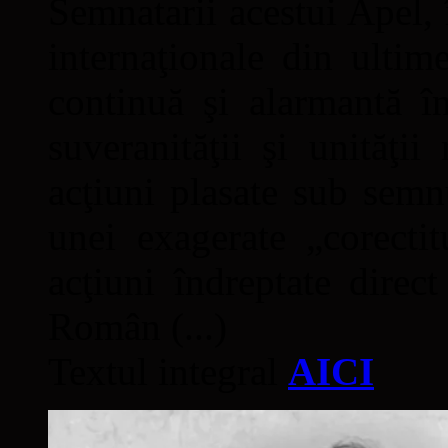
Semnatarii acestui Apel, î
internaţionale din ultime
continuă şi alarmantă în
suveranităţii şi unităţi
acţiuni plasate sub semn
unei exagerate „corectit
acţiuni îndreptate direc
Român (...)
Textul integral
AICI