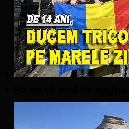
Să nu vă mai fie ruşine