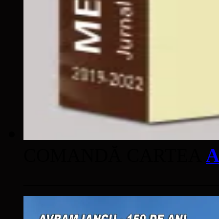
COMANDĂ CARTEA
A
____________________