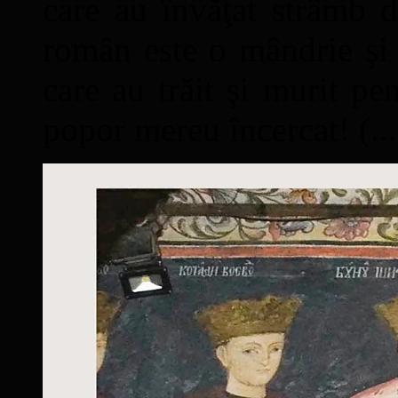
care au învăţat strâmb d
român este o mândrie şi 
care au trăit şi murit pe
popor mereu încercat! (...