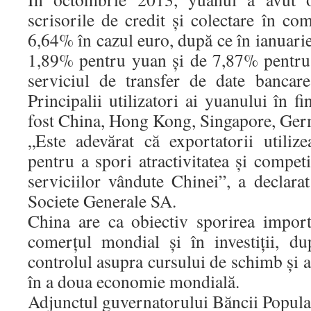
scrisorile de credit şi colectare în co
6,64% în cazul euro, după ce în ianuari
1,89% pentru yuan şi de 7,87% pentru 
serviciul de transfer de date bancar
Principalii utilizatori ai yuanului în f
fost China, Hong Kong, Singapore, Germ
„Este adevărat că exportatorii utili
pentru a spori atractivitatea şi competi
serviciilor vândute Chinei”, a declar
Societe Generale SA.
China are ca obiectiv sporirea impor
comerţul mondial şi în investiţii, du
controlul asupra cursului de schimb şi a
în a doua economie mondială.
Adjunctul guvernatorului Băncii Popula