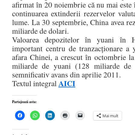
afirmat în 20 noiembrie că nu mai este î
continuarea extinderii rezervelor valu
lume. La 30 septembrie, China avea rez
miliarde de dolari.
Valoarea depozitelor în yuani în
important centru de tranzacţionare a
afara Chinei, a crescut în octombrie l
miliarde de yuani (128 miliarde de 
semnificativ avans din aprilie 2011.
AICI
Textul integral
Partajează asta:
Dă
Dă
Dă
Dă
Dă
Mai mult
clic
clic
clic
clic
clic
pentru
pentru
pentru
pentru
pentru
a
partajare
a
a
a
partaja
pe
partaja
imprima(Se
trimite
pe
WhatsApp(Se
pe
deschide
o