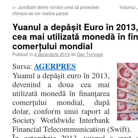
←
Jumătate dintre români cred că proiectele
Volumul „D
chineze se vor realiza parţial
Yuanul a depăşit Euro în 2013
cea mai utilizată monedă în fi
comerţului mondial
Publicat în
4 decembrie 2013
de
Dan Tomozei
AGERPRES
Sursa:
Yuanul a depăşit euro în 2013,
devenind a doua cea mai
utilizată monedă în finanţarea
comerţului mondial, după
dolar, conform unui raport al
Society Worldwide Interbank
Financial Telecommunication (Swift).
În octombrie 2013, yuanul a avut 