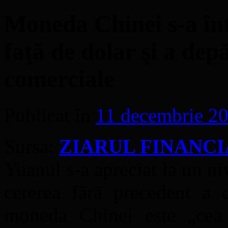
Moneda Chinei s-a înt
faţă de dolar şi a dep
comerciale
Publicat în
11 decembrie 2
Sursa:
ZIARUL FINANC
Yuanul s-a apreciat la un niv
cererea fără precedent a d
moneda Chinei este „cea