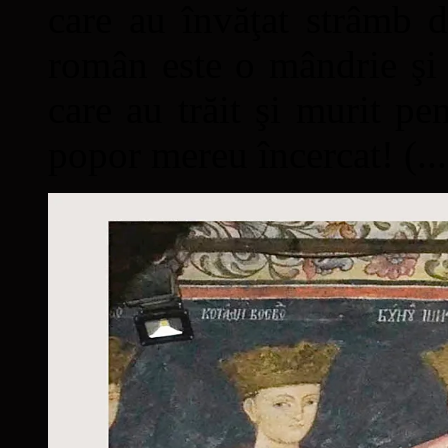
care au învăţat strâmb d
român este o mândrie şi 
care au trăit şi murit pe
popor mereu încercat! (...