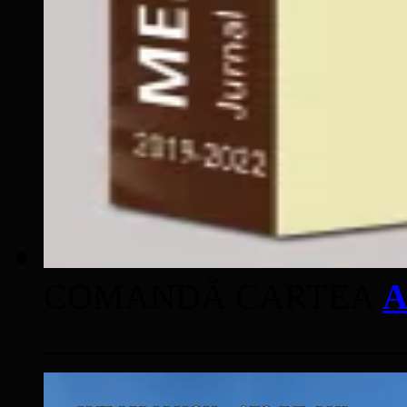
COMANDĂ CARTEA
A
____________________