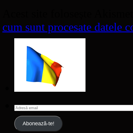
Acest site folosește Akisme
cum sunt procesate datele co
Adresă
email
Abonează-te!