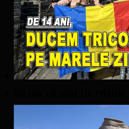
Să nu vă mai fie ruşine