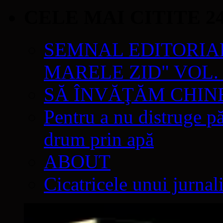
CELE MAI CITITE 2
SEMNAL EDITORIAL 
MARELE ZID" VOL. 
SĂ ÎNVĂŢĂM CHIN
Pentru a nu distruge pă
drum prin apă
ABOUT
Cicatricele unui jurnal