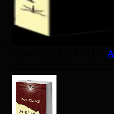
COMANDĂ CARTEA
A
____________________