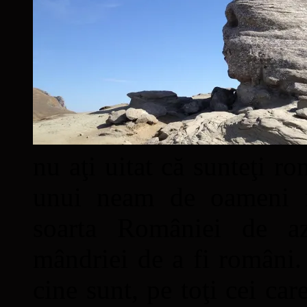
nu aţi uitat că sunteţi ro
unui neam de oameni mâ
soarta României de a
mândriei de a fi români. 
cine sunt, pe toţi cei car