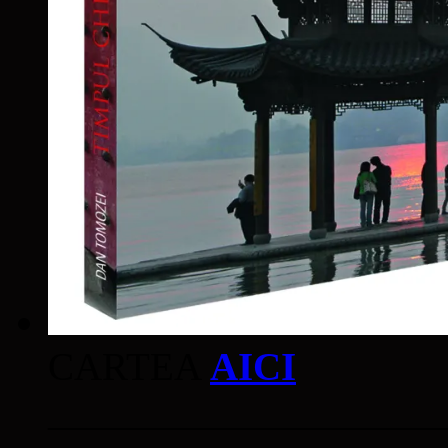
CARTEA
AICI
____________________