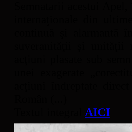
Semnatarii acestui Apel, î
internaţionale din ultime
continuă şi alarmantă în
suveranităţii şi unităţi
acţiuni plasate sub semn
unei exagerate „corectit
acţiuni îndreptate direc
Român (...)
Textul integral
AICI