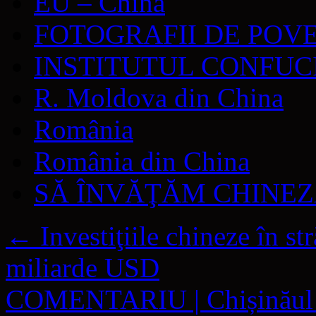
EU – China
FOTOGRAFII DE POV
INSTITUTUL CONFUC
R. Moldova din China
România
România din China
SĂ ÎNVĂŢĂM CHINE
←
Investiţiile chineze în st
miliarde USD
COMENTARIU | Chișinăul nu