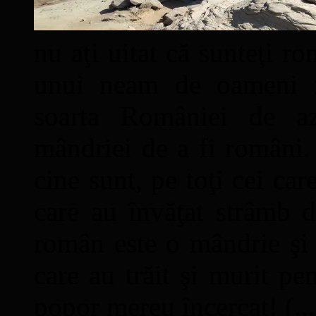
nu aţi uitat că sunteţi ro
unui neam de oameni mâ
soarta României de a
mândriei de a fi români. 
cine sunt, pe toţi cei car
care au învăţat strâmb d
român este o mândrie şi 
care au trăit şi murit pe
popor mereu încercat! (...