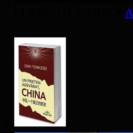
COMANDĂ CARTEA
A
____________________