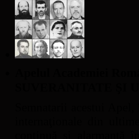
Apelul Academiei Ro
SUVERANITATE ŞI 
Semnatarii acestui Apel, î
internaţionale din ultime
continuă şi alarmantă în