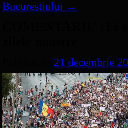
Bucureștiului
→
COMENTARIU | Ei sun
zilele noastre
Publicat în
21 decembrie 2