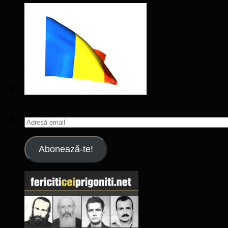
Adresă
email
Abonează-te!