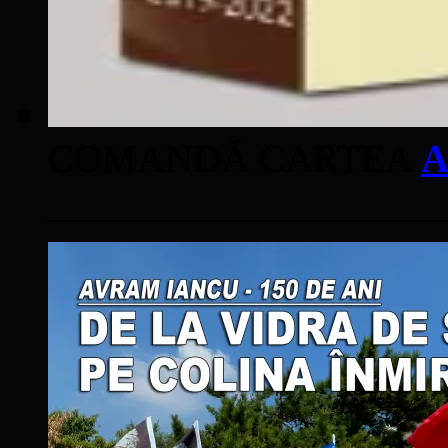
COMANDĂ CARTEA
A
____________________