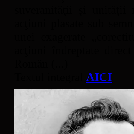
suveranităţii şi unităţi
acţiuni plasate sub semn
unei exagerate „corectit
acţiuni îndreptate direc
Român (...)
Textul integral
AICI