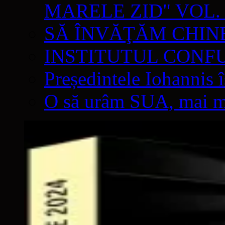
MARELE ZID" VOL. 
SĂ ÎNVĂŢĂM CHIN
INSTITUTUL CONF
Președintele Iohannis 
O să urâm SUA, mai mul