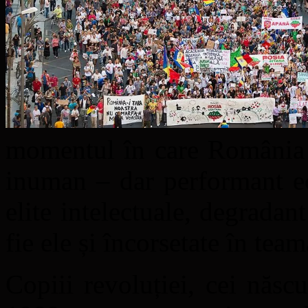
momentul în care România s
inuman – dar performant ec
elite intelectuale, degrada
fie ele și încorsetate în team
Copiii revoluției, cei născ