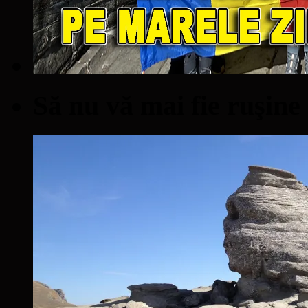
Să nu vă mai fie ruşine