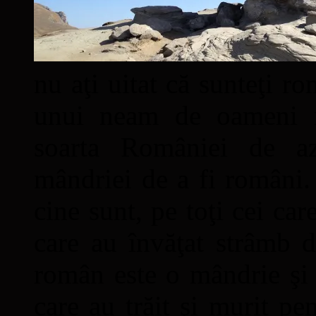
nu aţi uitat că sunteţi ro
unui neam de oameni mâ
soarta României de a
mândriei de a fi români. 
cine sunt, pe toţi cei car
care au învăţat strâmb d
român este o mândrie şi 
care au trăit şi murit pe