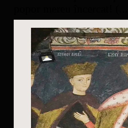
popor mereu încercat! (...