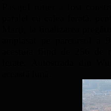
Pasajul rutier a fost const
paralel cu calea ferată, pen
Marţi, la finalizarea pregăti
amplasat pe parcursul a 9
acestuia fiind de 256 de 
ferate. Autostrada din Wuh
această lună.