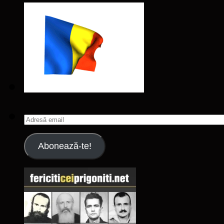
Adresă
email
Abonează-te!