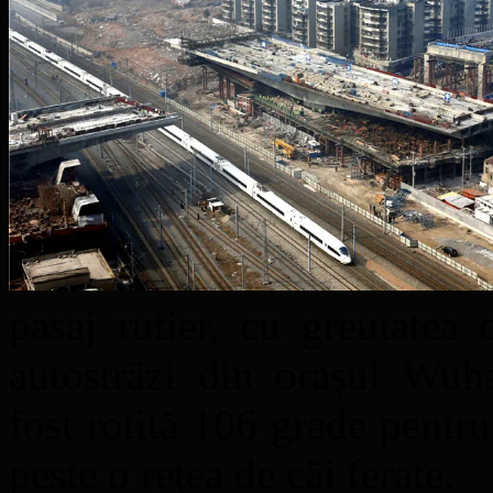
pasaj rutier, cu greutatea
autostrăzi din oraşul Wuh
fost rotită 106 grade pentru 
peste o reţea de căi ferate.