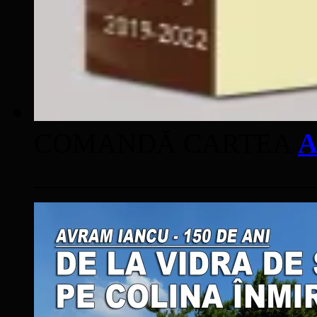
COMANDĂ CARTEA
A
____________________