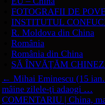
EU – China
FOTOGRAFII DE POV
INSTITUTUL CONFUC
R. Moldova din China
România
România din China
SĂ ÎNVĂŢĂM CHINE
←
Mihai Eminescu (15 ian.
mâine zilele-ţi adaogi …
COMENTARIU | China, mare