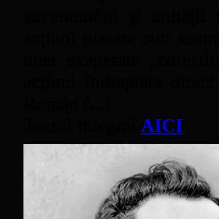
suveranităţii şi unităţi
acţiuni plasate sub semn
unei exagerate „corectit
acţiuni îndreptate direc
Român (...)
Textul integral
AICI