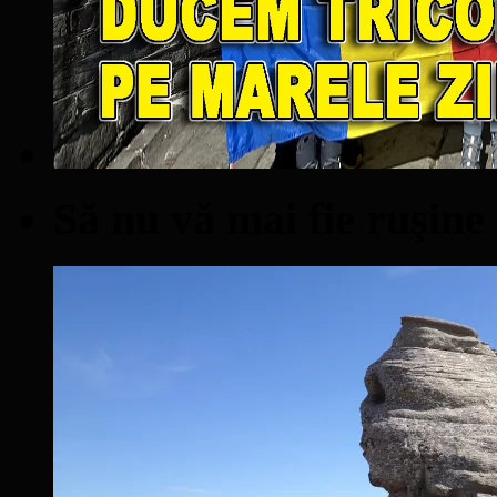
Să nu vă mai fie ruşine