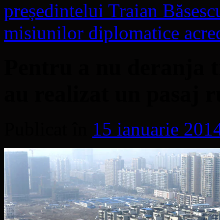
președintelui Traian Băsescu
misiunilor diplomatice acre
Pentru a nu deranja tr
au realizat un pasaj r
Publicat în
15 ianuarie 201