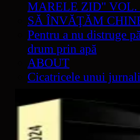
MARELE ZID" VOL. 
SĂ ÎNVĂŢĂM CHIN
Pentru a nu distruge pă
drum prin apă
ABOUT
Cicatricele unui jurnal