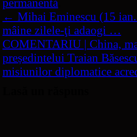
permanentă
.
←
Mihai Eminescu (15 ian.
mâine zilele-ţi adaogi …
COMENTARIU | China, mare
președintelui Traian Băsescu
misiunilor diplomatice acre
Lasă un răspuns