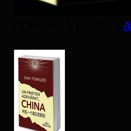
COMANDĂ CARTEA
A
____________________