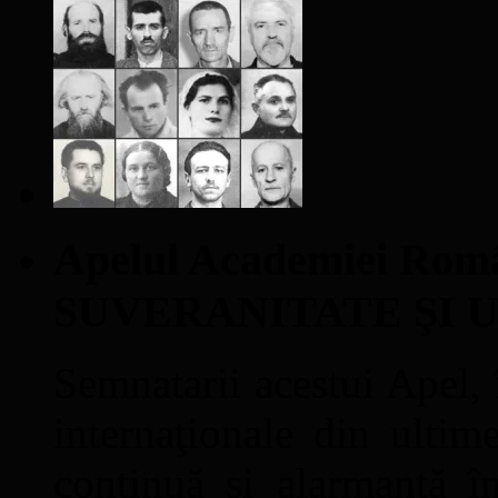
Apelul Academiei Ro
SUVERANITATE ŞI 
Semnatarii acestui Apel, î
internaţionale din ultime
continuă şi alarmantă în