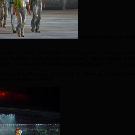
Alături de China, un excel
se adaugă o a şasea – de aur, câştigată într-o probă mixtă. Medaliaţii 
iana Popescu
– Aur la doi rame fără cârmaci,
Ciprian Tudosa
şi
Ghe
Argint în proba de suliţă şi
Ioana Teodora Gheorghe
– Aur în proba d
de Argint și una de Bronz. Medaliaţii R. Moldova sunt:
Serghei Tarno
robei de lupte libere 100 kg