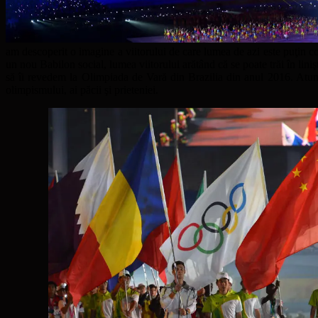
am descoperit o imagine a viitorului de care lumea de azi este puţin con
un nou Babilon social, lumea viitorului arătând că se poate trăi în lini
să îi revedem la Olimpiada de Vară din Brazilia din anul 2016. Atunci,
olimpismului, ai păcii şi prieteniei.