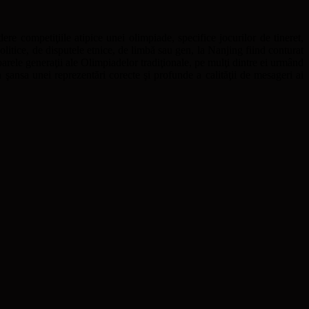
re competiţiile atipice unei olimpiade, specifice jocurilor de tineret,
olitice, de disputele etnice, de limbă sau gen, la Nanjing fiind conturat
oarele generaţii ale Olimpiadelor tradiţionale, pe mulţi dintre ei urmând
 şansa unei reprezentări corecte şi profunde a calităţii de mesageri ai