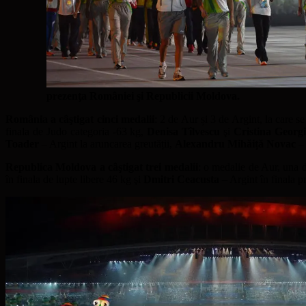
prezenţa României şi Republicii Moldova.
România a câştigat cinci medalii
: 2 de Aur și 3 de Argint, la care 
finala de Judo categoria -63 kg,
Denisa Tîlvescu
şi
Cristina Georg
Toader
– Argint la aruncarea greutății,
Alexandru Mihăiță Novac
– 
Republica Moldova a câştigat trei medalii
: o medalie de Aur, una 
în finala de lupte libere 46 kg şi
Dmitri Ceacusta
– Argint în finala p