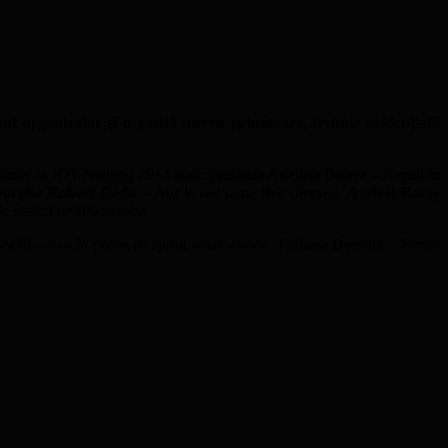
ent organizator şi o gazdă mereu primitoare, trebuie evidenţiată
României la JOT Nanjing 2014 sunt:
Ștefania Adelina Dobre
– Argint în
orghe Robert Dedu
– Aur la doi rame fără cârmaci,
Andrei Rareș
e ștafetă 8×100 m mixt.
vschi
– Aur în proba de sprint kaiak-canoe,
Tatiana Doncilă
– Bronz