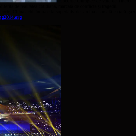
Jocurile Olimpice de vară de Tineret, 
iferită de realitatea cotidiană, marcată de conflicte şi tragedii.
toric, China achitându-se la superlativ de sarcina asumată ca ţară gazdă
ng2014.org
)