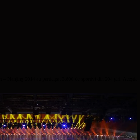
t – Nanjing 2014 au participat 3.800 de sportivi din 204 ţări. Aceştia