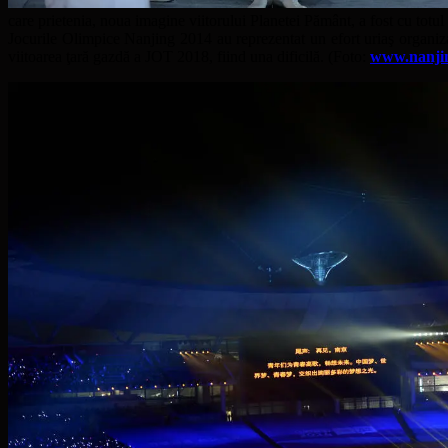
care prietenia, noua imagine viitorului Planetei Pământ, a fost cu totul d
Jocurile Olimpice Nanjing 2014 au reprezentat un efort uriaş organiza
viitoarea ţară gazdă a JOT 2018, fiind una dificilă. (Foto:
www.nanji