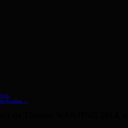
IONAL
c din România
→
ră de Tineret, NANJING 2014, s-