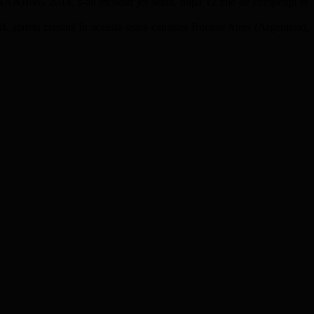
NANJING 2014, s-au încheiat joi seara, după 12 zile de competiţii în
, ştafeta predată în această seară capitalei Buenos Aires (Argentina),