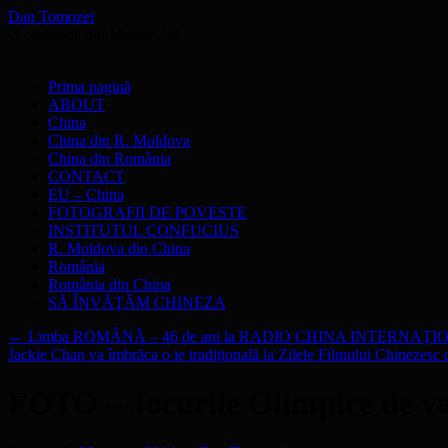
Dan Tomozei
O cărămidă din Marele Zid
Sari
Prima pagină
la
ABOUT
conținut
China
China din R. Moldova
China din România
CONTACT
EU – China
FOTOGRAFII DE POVESTE
INSTITUTUL CONFUCIUS
R. Moldova din China
România
România din China
SĂ ÎNVĂŢĂM CHINEZA
←
Limba ROMÂNĂ – 46 de ani la RADIO CHINA INTERNAŢ
Jackie Chan va îmbrăca o ie tradițională la Zilele Filmului Chinezes
FOTO – Jocurile Olimpice de va