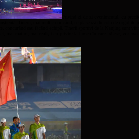
Privind zi de zi evenimentul, cu precăde
ştientă. Tinerii, mai mult ca oricând, se plasează dincolo de orgoliile p
şte, concurând sau făcând echipă. Tinerii sportivi de la Nanjing sunt viit
 mai maturi, mai realişti cu privire la lumea în care trăiesc, vor avea