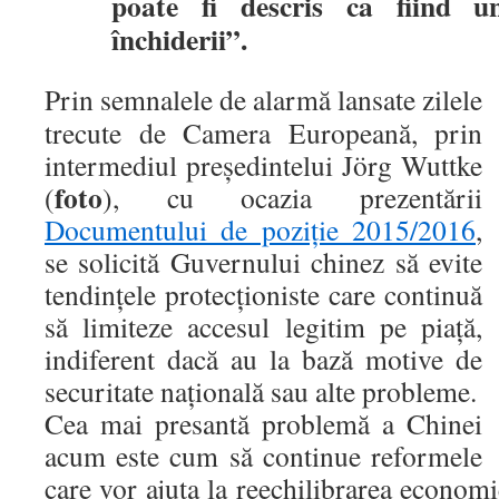
poate fi descris ca fiind u
închiderii”.
Prin semnalele de alarmă lansate zilele
trecute de Camera Europeană, prin
intermediul preşedintelui Jörg Wuttke
foto
(
), cu ocazia prezentării
Documentului de poziţie 2015/2016
,
se solicită Guvernului chinez să evite
tendinţele protecţioniste care continuă
să limiteze accesul legitim pe piaţă,
indiferent dacă au la bază motive de
securitate naţională sau alte probleme.
Cea mai presantă problemă a Chinei
acum este cum să continue reformele
care vor ajuta la reechilibrarea economi