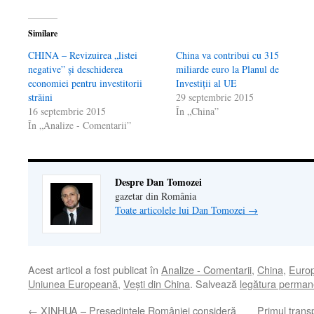
Similare
CHINA – Revizuirea „listei
China va contribui cu 315
negative” şi deschiderea
miliarde euro la Planul de
economiei pentru investitorii
Investiţii al UE
străini
29 septembrie 2015
16 septembrie 2015
În „China”
În „Analize - Comentarii”
Despre Dan Tomozei
gazetar din România
Toate articolele lui Dan Tomozei
→
Acest articol a fost publicat în
Analize - Comentarii
,
China
,
Euro
Uniunea Europeană
,
Veşti din China
. Salvează
legătura perman
←
XINHUA – Preşedintele României consideră
Primul trans