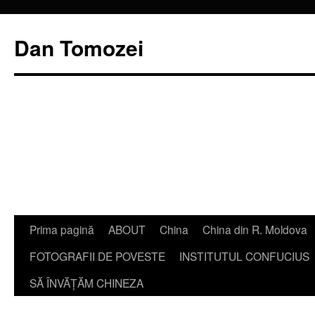
Dan Tomozei
Sari
Prima pagină
ABOUT
China
China din R. Moldova
la
FOTOGRAFII DE POVESTE
INSTITUTUL CONFUCIUS
conținut
SĂ ÎNVĂŢĂM CHINEZA