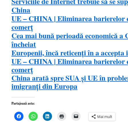
Serviciile de Internet trebuie să se su
China
UE – CHINA | Eliminarea barierelor e
comerţ
Cea mai bună perioadă economică a Ch
încheiat
Europenii, încă reticenţi în a accepta i
UE – CHINA | Eliminarea barierelor e
comerţ
China arată spre SUA și UE în proble
imigranți din Europa
Partajează asta:
Dă
Dă
Dă
Dă
Dă
Mai mult
clic
clic
clic
clic
clic
pentru
pentru
pentru
pentru
pentru
a
partajare
a
a
a