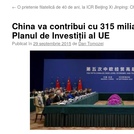
←
O prietenie filatelică de 40 de ani, la ICR Beijing
Xi Jinping: C
China va contribui cu 315 mili
Planul de Investiţii al UE
Publicat în
29 septembrie 2015
de
Dan Tomozei