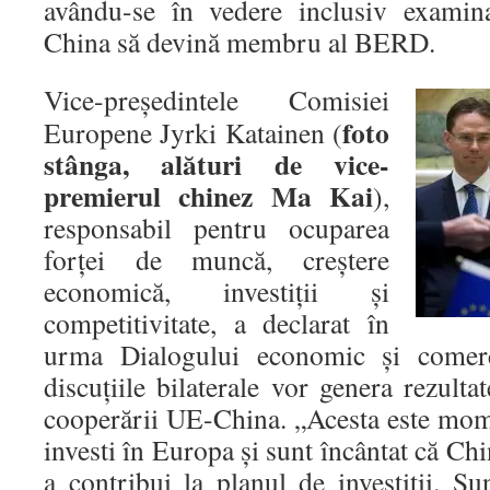
avându-se în vedere inclusiv examina
China să devină membru al BERD.
Vice-preşedintele Comisiei
foto
Europene Jyrki Katainen (
stânga, alături de vice-
premierul chinez Ma Kai
),
responsabil pentru ocuparea
forţei de muncă, creştere
economică, investiţii şi
competitivitate, a declarat în
urma Dialogului economic şi comerci
discuţiile bilaterale vor genera rezulta
cooperării UE-China. „Acesta este mome
investi în Europa şi sunt încântat că Chi
a contribui la planul de investiţii. Sun