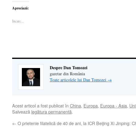
partaja
pe
partaja
imprima(Se
trimite
pe
WhatsApp(Se
pe
deschide
o
Apreciază:
Facebook(Se
deschide
LinkedIn(Se
într-
legătură
deschide
într-
deschide
o
prin
într-
o
într-
fereastră
email
Încarc...
o
fereastră
o
nouă)
unui
fereastră
nouă)
fereastră
prieten(Se
nouă)
nouă)
deschide
într-
o
fereastră
nouă)
Despre Dan Tomozei
gazetar din România
Toate articolele lui Dan Tomozei
→
Acest articol a fost publicat în
China
,
Europa
,
Europa - Asia
,
Un
Salvează
legătura permanentă
.
←
O prietenie filatelică de 40 de ani, la ICR Beijing
Xi Jinping: C