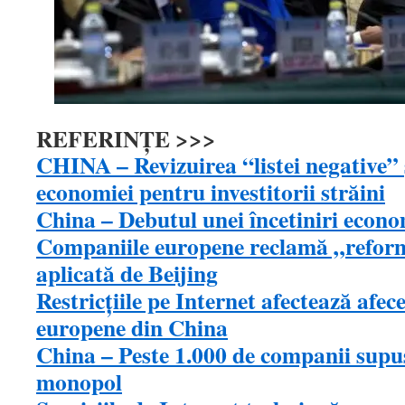
REFERINŢE >>>
CHINA – Revizuirea “listei negative” 
economiei pentru investitorii străini
China – Debutul unei încetiniri econ
Companiile europene reclamă „reform
aplicată de Beijing
Restricțiile pe Internet afectează afec
europene din China
China – Peste 1.000 de companii supus
monopol