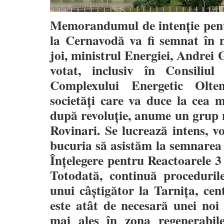
Memorandumul de intenție pentr
la Cernavodă va fi semnat în n
joi, ministrul Energiei, Andrei
votat, inclusiv în Consiliu
Complexului Energetic Olteni
societăți care va duce la cea m
după revoluție, anume un grup
Rovinari. Se lucrează intens, v
bucuria să asistăm la semnar
Înțelegere pentru Reactoarele 3
Totodată, continuă proceduri
unui câștigător la Tarnița, ce
este atât de necesară unei noi 
mai ales în zona regenerabile