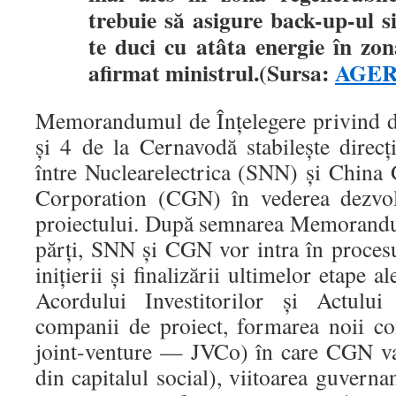
trebuie să asigure back-up-ul s
te duci cu atâta energie în zon
afirmat ministrul.(Sursa:
AGER
Memorandumul de Înțelegere privind de
și 4 de la Cernavodă stabilește direcți
între Nuclearelectrica (SNN) și China
Corporation (CGN) în vederea dezvolt
proiectului. După semnarea Memorandu
părți, SNN și CGN vor intra în procesu
inițierii și finalizării ultimelor etape a
Acordului Investitorilor și Actului
companii de proiect, formarea noii c
joint-venture — JVCo) în care CGN va
din capitalul social), viitoarea guvern