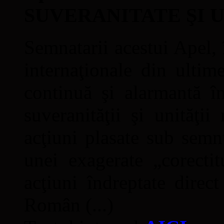
SUVERANITATE ŞI 
Semnatarii acestui Apel, î
internaţionale din ultime
continuă şi alarmantă în
suveranităţii şi unităţi
acţiuni plasate sub semn
unei exagerate „corectit
acţiuni îndreptate direc
Român (...)