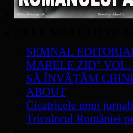
CELE MAI CITITE 2
SEMNAL EDITORIAL 
MARELE ZID" VOL. 
SĂ ÎNVĂŢĂM CHIN
ABOUT
Cicatricele unui jurnal
Tricolorul României pe