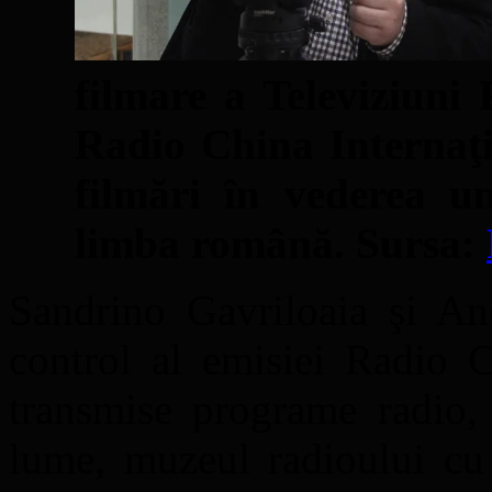
filmare a Televiziuni 
Radio China Internaţi
filmări în vederea un
limba română. Sursa:
Sandrino Gavriloaia şi And
control al emisiei Radio C
transmise programe radio, 
lume, muzeul radioului cu 