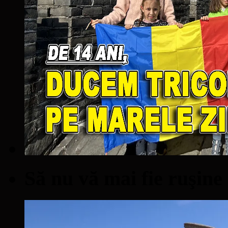
Să nu vă mai fie ruşine