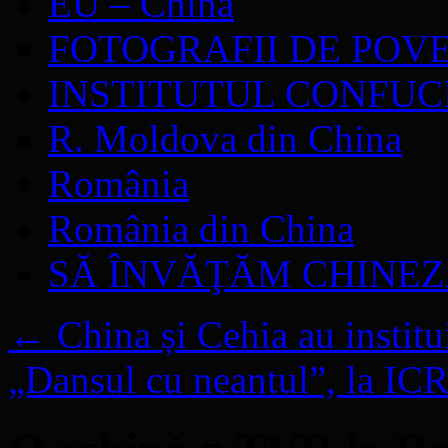
EU – China
FOTOGRAFII DE POV
INSTITUTUL CONFUC
R. Moldova din China
România
România din China
SĂ ÎNVĂŢĂM CHINE
←
China și Cehia au instituit
„Dansul cu neantul”, la IC