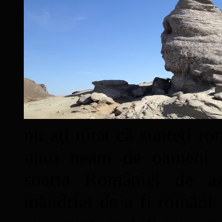
nu aţi uitat că sunteţi ro
unui neam de oameni mâ
soarta României de a
mândriei de a fi români. 