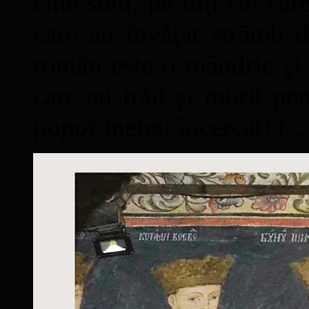
cine sunt, pe toţi cei car
care au învăţat strâmb d
român este o mândrie şi 
care au trăit şi murit pe
popor mereu încercat! (...