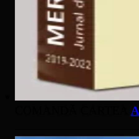
COMANDĂ CARTEA
A
____________________