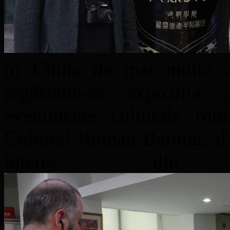
în China de mai multe zil
regăsindu-se expoziţia 
evenimente culturale româ
Cultural Român Beijing, da
interes din c