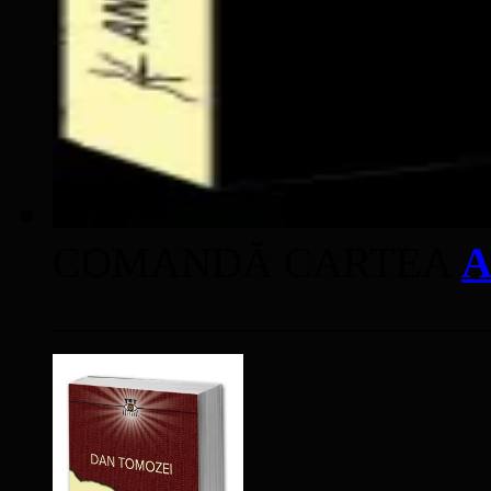
COMANDĂ CARTEA
A
____________________