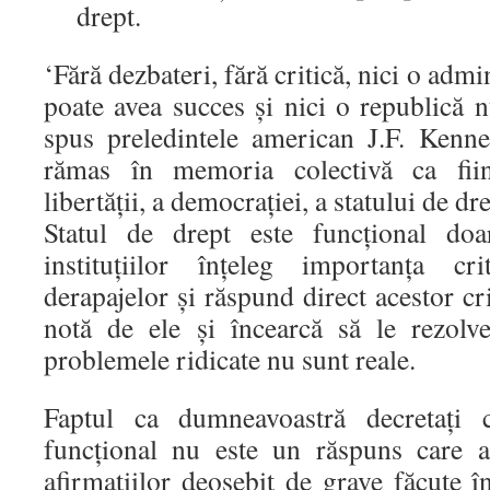
drept.
‘Fără dezbateri, fără critică, nici o admin
poate avea succes şi nici o republică n
spus preledintele american J.F. Kenn
rămas în memoria colectivă ca fiind
libertăţii, a democraţiei, a statului de dre
Statul de drept este funcţional doa
instituţiilor înţeleg importanţa cri
derapajelor şi răspund direct acestor cri
notă de ele şi încearcă să le rezolv
problemele ridicate nu sunt reale.
Faptul ca dumneavoastră decretaţi 
funcţional nu este un răspuns care 
afirmaţiilor deosebit de grave făcute î