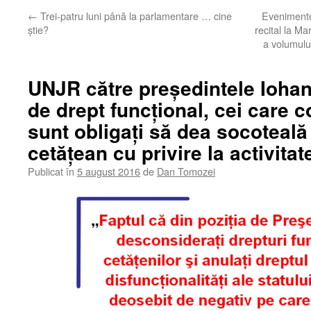
←
Trei-patru luni până la parlamentare … cine
Evenimente
ştie?
recital la Ma
a volumului
UNJR către preşedintele Iohann
de drept funcţional, cei care c
sunt obligaţi să dea socoteală 
cetăţean cu privire la activitat
Publicat în
5 august 2016
de
Dan Tomozei