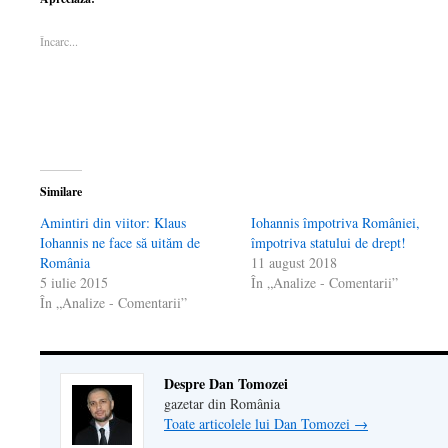
Facebook(Se
deschide
LinkedIn(Se
într-
legătură
deschide
într-
deschide
o
prin
într-
o
într-
fereastră
email
Încarc...
o
fereastră
o
nouă)
unui
fereastră
nouă)
fereastră
prieten(Se
nouă)
nouă)
deschide
într-
o
fereastră
nouă)
Similare
Amintiri din viitor: Klaus
Iohannis împotriva României,
Iohannis ne face să uităm de
împotriva statului de drept!
România
11 august 2018
5 iulie 2015
În „Analize - Comentarii”
În „Analize - Comentarii”
Despre Dan Tomozei
gazetar din România
Toate articolele lui Dan Tomozei
→