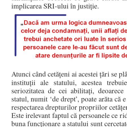
implicarea SRI-ului în justiţie.
Atunci când cetăţeni ai acestei ţări se p
instituţii ale statului, acestea trebu
seriozitatea de cei abilitaţi, deoarec
statul, numit ‘de drept’, poate arăta că e
respectarea drepturilor propriilor cetăţe
Este irelevant faptul că persoanele ce r
buna funcţionare a statului sunt cerceta