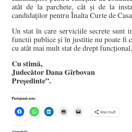
atât de la parchete, cât şi de la inst
candidaţilor pentru Înalta Curte de Casaţi
Un stat în care serviciile secrete sunt 
functii publice şi în justitie nu poate fi 
cu atât mai mult stat de drept funcţional
Cu stimă,
Judecător Dana Gîrbovan
Preşedinte”.
Partajează asta:
Dă
Dă
Dă
Dă
Dă
Mai mult
clic
clic
clic
clic
clic
pentru
pentru
pentru
pentru
pentru
a
partajare
a
a
a
partaja
pe
partaja
imprima(Se
trimite
pe
WhatsApp(Se
pe
deschide
o
Apreciază: