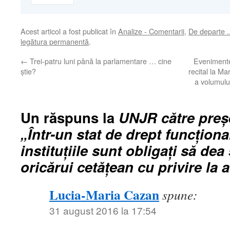
Acest articol a fost publicat în
Analize - Comentarii
,
De departe .
legătura permanentă
.
←
Trei-patru luni până la parlamentare … cine
Evenimente
ştie?
recital la Ma
a volumului
Un răspuns la
UNJR către preş
„Într-un stat de drept funcţion
instituţiile sunt obligaţi să dea
oricărui cetăţean cu privire la a
Lucia-Maria Cazan
spune:
31 august 2016 la 17:54