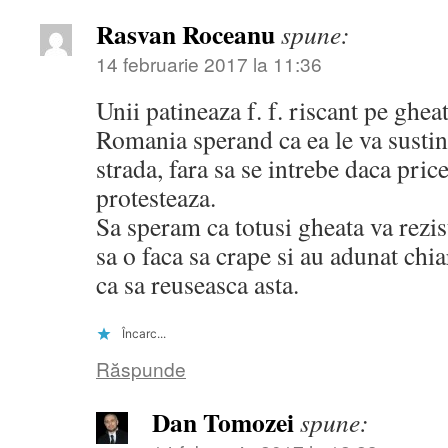
Rasvan Roceanu
spune:
14 februarie 2017 la 11:36
Unii patineaza f. f. riscant pe ghe
Romania sperand ca ea le va sustin
strada, fara sa se intrebe daca pri
protesteaza.
Sa speram ca totusi gheata va rezist
sa o faca sa crape si au adunat ch
ca sa reuseasca asta.
Încarc...
Răspunde
Dan Tomozei
spune: