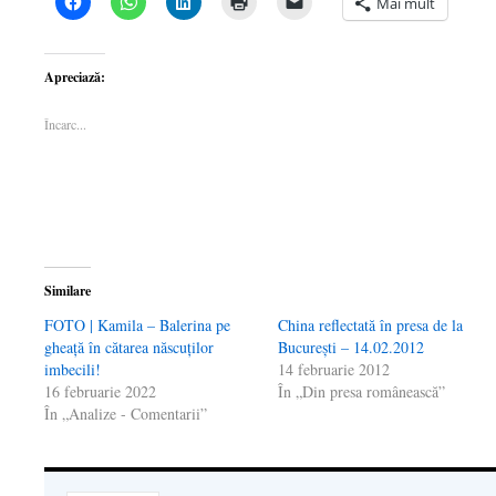
Mai mult
clic
clic
clic
clic
clic
pentru
pentru
pentru
pentru
pentru
a
partajare
a
a
a
partaja
pe
partaja
imprima(Se
trimite
pe
WhatsApp(Se
pe
deschide
o
Apreciază:
Facebook(Se
deschide
LinkedIn(Se
într-
legătură
deschide
într-
deschide
o
prin
într-
o
într-
fereastră
email
Încarc...
o
fereastră
o
nouă)
unui
fereastră
nouă)
fereastră
prieten(Se
nouă)
nouă)
deschide
într-
o
fereastră
nouă)
Similare
FOTO | Kamila – Balerina pe
China reflectată în presa de la
gheață în cătarea născuților
Bucureşti – 14.02.2012
imbecili!
14 februarie 2012
16 februarie 2022
În „Din presa românească”
În „Analize - Comentarii”