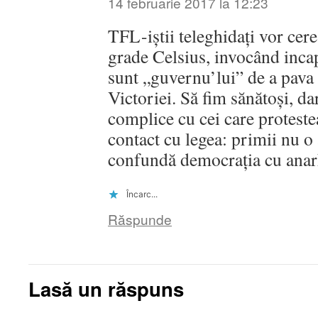
14 februarie 2017 la 12:23
TFL-iștii teleghidați vor cere
grade Celsius, invocând incap
sunt „guvernu’lui” de a pava 
Victoriei. Să fim sănătoși, da
complice cu cei care proteste
contact cu legea: primii nu o
confundă democrația cu anar
Încarc...
Răspunde
Lasă un răspuns