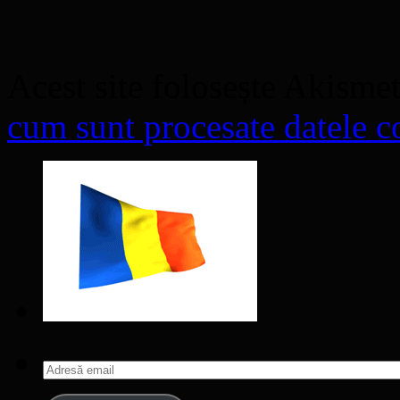
Acest site folosește Akisme
cum sunt procesate datele co
Adresă
email