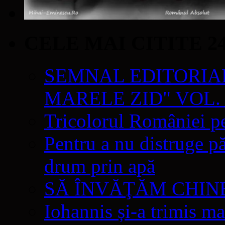
CELE MAI CITITE 2
SEMNAL EDITORIAL 
MARELE ZID" VOL. 
Tricolorul României pe
Pentru a nu distruge pă
drum prin apă
SĂ ÎNVĂŢĂM CHIN
Iohannis și-a trimis ma