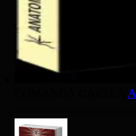
COMANDĂ CARTEA
A
____________________