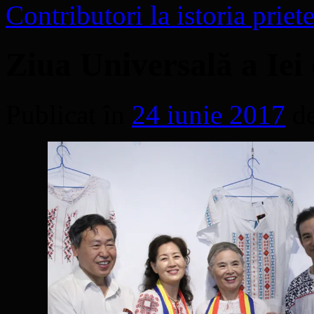
Contributori la istoria pri
Ziua Universală a Iei
Publicat în
24 iunie 2017
d