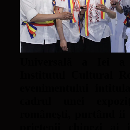
Universală a Iei a 
Institutul Cultural R
evenimentului intitul
cadrul unei expozi
românești, purtând ii 
prietenii chinezi ai 