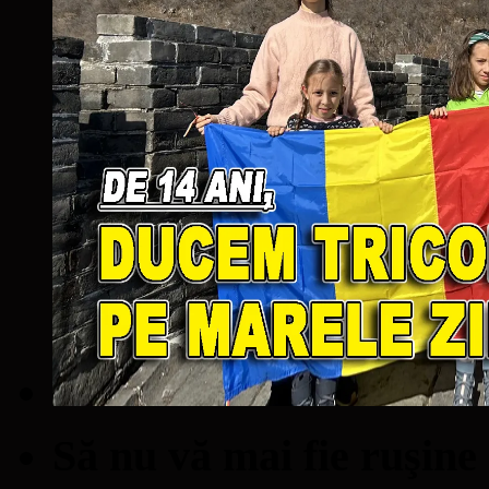
Să nu vă mai fie ruşine