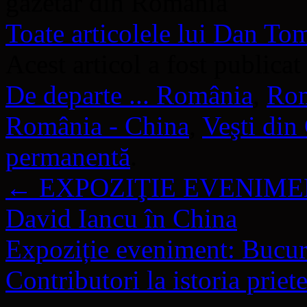
gazetar din România
Toate articolele lui Dan T
Acest articol a fost publicat
De departe ... România
,
Rom
România - China
,
Veşti din
permanentă
.
←
EXPOZIŢIE EVENIMENT –
David Iancu în China
Expoziție eveniment: Bucur 
Contributori la istoria pri