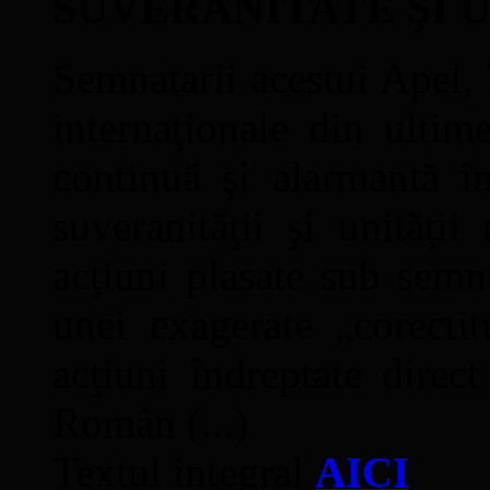
SUVERANITATE ŞI 
Semnatarii acestui Apel, î
internaţionale din ultime
continuă şi alarmantă în
suveranităţii şi unităţi
acţiuni plasate sub semn
unei exagerate „corectit
acţiuni îndreptate direc
Român (...)
Textul integral
AICI