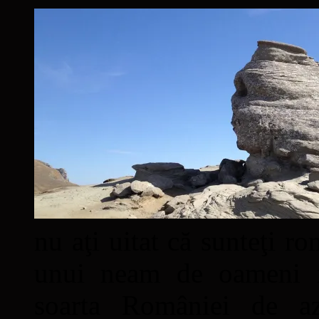
nu aţi uitat că sunteţi ro
unui neam de oameni mâ
soarta României de a