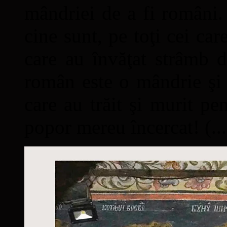
mândriei de a fi români. 
cine sunt, pe toţi cei car
care au învăţat strâmb d
român este o mândrie şi 
care au trăit şi murit pe
popor mereu încercat! (...