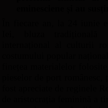
eminesciene și au susț
În fiecare an, la 24 iunie 
Iei, bluza tradițional
internațional al culturii 
costumului popular naționa
finețea materialelor folosit
pieselor de port românesc, ț
fost apreciate de reginele R
de aristocrația feminină a t