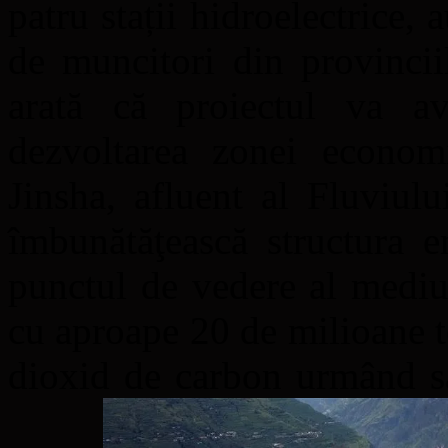
patru stații hidroelectrice,
de muncitori din provincii
arată că proiectul va a
dezvoltarea zonei econom
Jinsha, afluent al Fluviul
îmbunătăţească structura e
punctul de vedere al mediul
cu aproape 20 de milioane t
dioxid de carbon urmând să