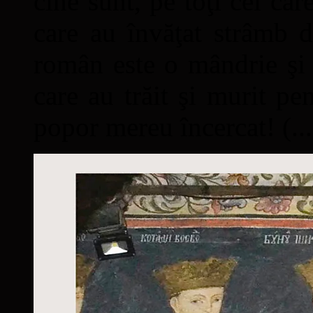
cine sunt, pe toţi cei car
care au învăţat strâmb d
român este o mândrie şi 
care au trăit şi murit pe
popor mereu încercat! (...