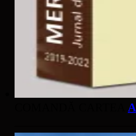
COMANDĂ CARTEA
A
____________________