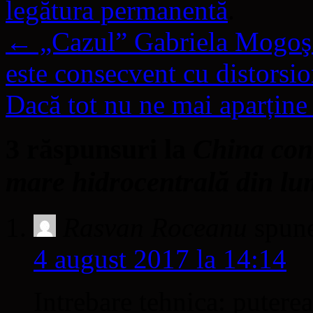
legătura permanentă
.
←
„Cazul” Gabriela Mogoş s
este consecvent cu distorsion
Dacă tot nu ne mai aparți
3 răspunsuri la
China cons
mare hidrocentrală din lu
Rasvan Roceanu
spun
4 august 2017 la 14:14
Intrebare tehnica: puterea