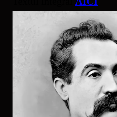
Textul integral
AICI