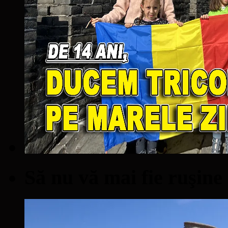
Să nu vă mai fie ruşine