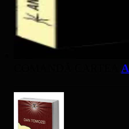
COMANDĂ CARTEA
A
____________________