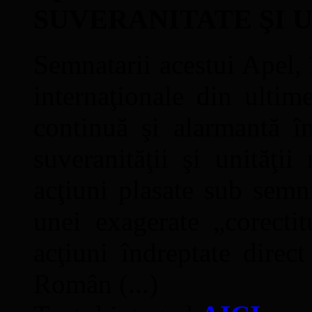
SUVERANITATE ŞI 
Semnatarii acestui Apel, î
internaţionale din ultime
continuă şi alarmantă în
suveranităţii şi unităţi
acţiuni plasate sub semn
unei exagerate „corectit
acţiuni îndreptate direc
Român (...)