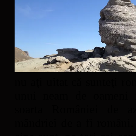
nu aţi uitat că sunteţi ro
unui neam de oameni mâ
soarta României de a
mândriei de a fi români. 