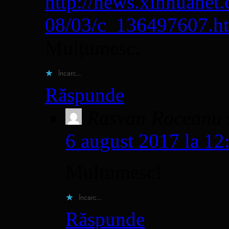
http://news.xinhuanet
08/03/c_136497607.h
Mulțumesc.
Încarc...
Răspunde
Rasvan Roceanu
6 august 2017 la 12
Multumesc!
Încarc...
Răspunde