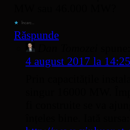
MW sau 46.000 MW?
Încarc...
Răspunde
Dan Tomozei
spune
4 august 2017 la 14:2
Prin capacitățile instal
singur 16000 MW. Împre
fi construite se va aj
înțeles bine. Iată sursa: