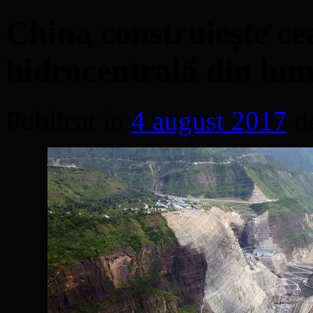
China construiește c
hidrocentrală din lu
Publicat în
4 august 2017
d