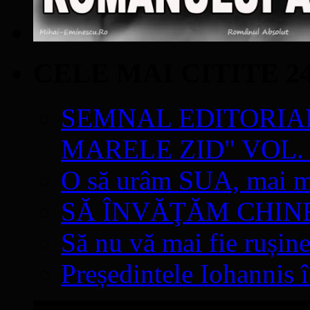
CELE MAI CITITE 2
SEMNAL EDITORIAL 
MARELE ZID" VOL. 
O să urâm SUA, mai mul
SĂ ÎNVĂŢĂM CHIN
Să nu vă mai fie rușine
Președintele Iohannis 