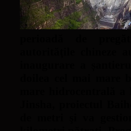
perioadă de pregăt
autoritățile chineze 
inaugurare a șantieru
doilea cel mai mare b
mare hidrocentrală a l
Jinsha, proiectul Bai
de metri şi va gesti
kilometri pătrați. Prog