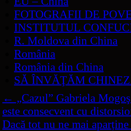
EU – China
FOTOGRAFII DE POV
INSTITUTUL CONFUC
R. Moldova din China
România
România din China
SĂ ÎNVĂŢĂM CHINE
←
„Cazul” Gabriela Mogoş s
este consecvent cu distorsion
Dacă tot nu ne mai aparți