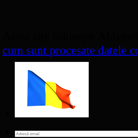
Acest site folosește Akisme
cum sunt procesate datele co
Adresă