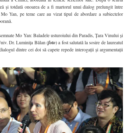
ză și totdată onoarea de a fi martorul unui dialog prelungit între
 Mo Yan, pe teme care au vizat tipul de abordare a subiectelor
porană.
 semnate Mo Yan: Baladele usturoiului din Paradis, Țara Vinului și
Univ. Dr. Luminița Bălan (
foto
) a fost salutată la sosire de laureatul
alogul dintre cei doi să capete repede interogații și argumentații