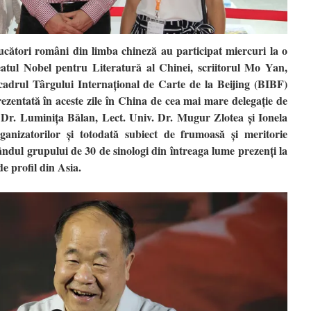
ducători români din limba chineză au participat miercuri la o
reatul Nobel pentru Literatură al Chinei, scriitorul Mo Yan,
cadrul Târgului Internațional de Carte de la Beijing (BIBF)
zentată în aceste zile în China de cea mai mare delegație de
. Dr. Luminița Bălan, Lect. Univ. Dr. Mugur Zlotea și Ionela
organizatorilor și totodată subiect de frumoasă și meritorie
rândul grupului de 30 de sinologi din întreaga lume prezenți la
e profil din Asia.