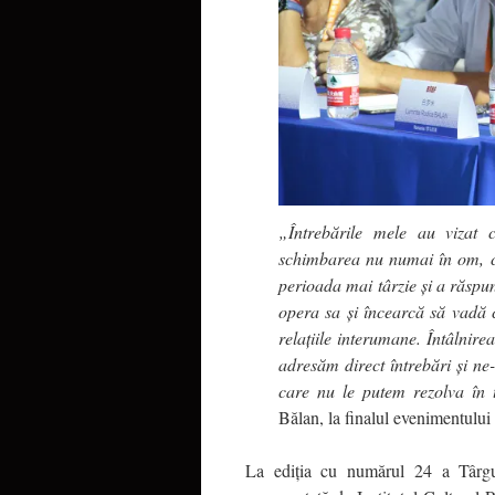
„Întrebările mele au vizat 
schimbarea nu numai în om, ci ş
perioada mai târzie şi a răspun
opera sa şi încearcă să vadă c
relaţiile interumane. Întâlnire
adresăm direct întrebări şi ne
care nu le putem rezolva în 
Bălan, la finalul evenimentului 
La ediția cu numărul 24 a Târgu