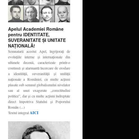
Apelul Academiei Române
pentru IDENTITATE,
SUVERANITATE ŞI UNITATE
NAŢIONALĂ!
Semnatarii acestui Apel, îngrijoraţi de
evoluţiile interne şi internaţionale din
ultimele decenii, caracterizate printr-o
continuă şi alarmantă încercare de erodare
a identităţii, suveranităţii şi unităţii
naţionale a României, cu multe acţiuni
plasate sub semnul globalismului nivelator
sau al unei exagerate „corectitudini
politice”, dar şi cu multe acţiuni îndreptate
direct împotriva Statului şi Poporului
Român (...)
Textul integral
AICI