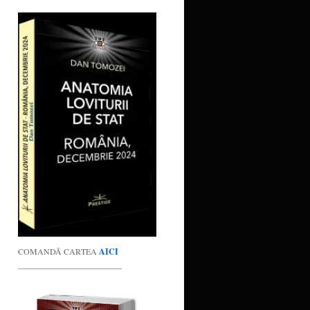
COMANDĂ CARTEA
AICI
_________________________