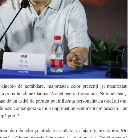
 dincolo de nerăbdare, majoritatea celor prezenți își manifestau
 fi a primului chinez laureat Nobel pentru Literatură. Notorietatea și
te de un astfel de premiu pot influența personalitatea oricărui om.
ii chineze contemporane mi-a imprimat un sentiment eminescian: „un
upă port”!
trem de răbdădor și totodată ascultător în fața organizatorilor, Mo
undă a Chinei, abordată în temele scrierilor sale. După o scurtă