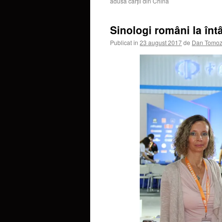
adusă cărții din China
Sinologi români la înt
Publicat în
23 august 2017
de
Dan Tomoz