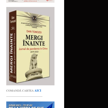
COMANDĂ CARTEA
AICI
_________________________