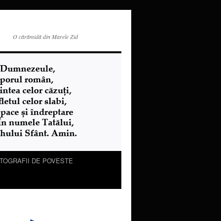
O cărămidă din Marele Zid
TOGRAFII DE POVESTE