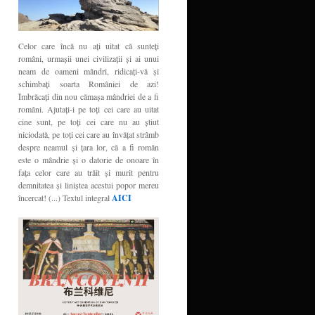
Celor care încă nu aţi uitat că sunteţi
români, urmaşii unei civilizaţii şi ai unui
neam de oameni mândri, ridicaţi-vă şi
schimbaţi soarta României de azi!
Îmbrăcaţi din nou cămaşa mândriei de a fi
români. Ajutaţi-i pe toţi cei care au uitat
cine sunt, pe toţi cei care nu au ştiut
niciodată, pe toţi cei care au învăţat strâmb
despre neamul şi ţara lor, că a fi român
este o mândrie şi o datorie de onoare în
faţa celor care au trăit şi murit pentru
demnitatea şi liniştea acestui popor mereu
încercat! (...) Textul integral
AICI