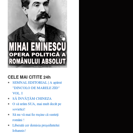
CELE MAI CITITE 24h
SEMNAL EDITORIAL | A apărut
"DINCOLO DE MARELE ZID"
VOL. I
SĂ ÎNVĂŢĂM CHINEZA
O să urâm SUA, mai mult decât pe
sovietici!
Să nu vă mai fie rușine că sunteți
români !
Liberalii cer demisia preşedintelui
Iohannis!