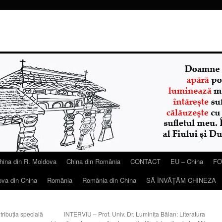
hina din R. Moldova
China din România
CONTACT
EU – China
FO
ova din China
România
România din China
SĂ ÎNVĂŢĂM CHINEZA
ribuția specială
INTERVIU – Prof. Univ. Dr. Luminița Bălan: Literatura