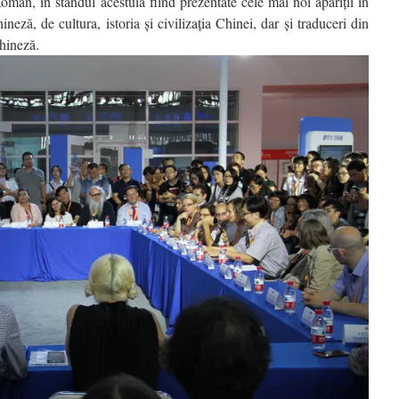
Român, în standul acestuia fiind prezentate cele mai noi apariții în
neză, de cultura, istoria și civilizația Chinei, dar și traduceri din
chineză.