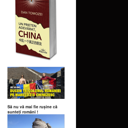
Să nu vă mai fie ruşine că
sunteţi români !