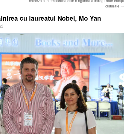
chineză contemporană este o oglindă a întregii sale tradiții
culturale
→
âlnirea cu laureatul Nobel, Mo Yan
ei