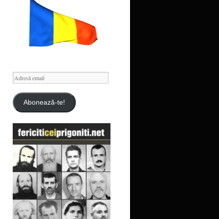
Adresă
email
Abonează-te!