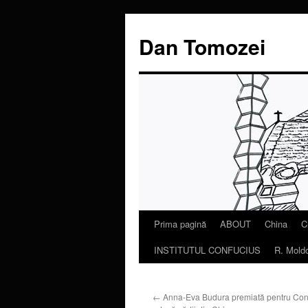
Dan Tomozei
Prima pagină
ABOUT
China
C
Sari
INSTITUTUL CONFUCIUS
R. Mold
la
conținut
←
Anna-Eva Budura premiată pentru Cont