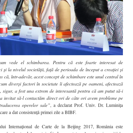
cum vede el schimbarea. Pentru că este foarte interesat de
i la nivelul societăţii, faţă de perioada de început a creaţiei şi
s că, într-adevăr, acest concept de schimbare este unul central în
um diverşi factori în societate îi afectează pe oameni, afectează
a, sigur, a fost una extrem de interesantă pentru că am putut să-i
-a invitat să-l contactăm direct ori de câte ori avem probleme pe
traducerea operelor sale”
, a declarat Prof. Univ. Dr. Luminița
care a dat consistență primei zile a BIBF.
lui Internațional de Carte de la Beijing 2017, România este