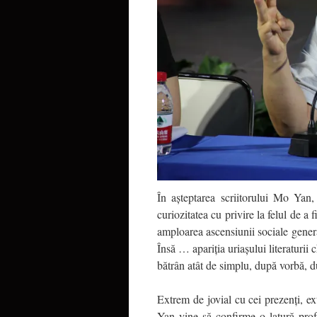
În așteptarea scriitorului Mo Yan,
curiozitatea cu privire la felul de a
amploarea ascensiunii sociale genera
Însă … apariția uriașului literatur
bătrân atât de simplu, după vorbă, d
Extrem de jovial cu cei prezenți, ex
Yan vine să confirme o latură prof