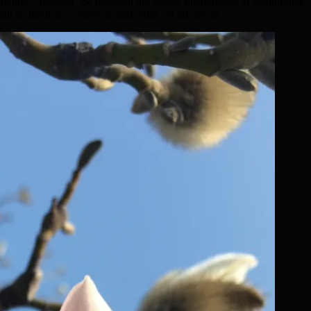
gnoliile. „Pădurea” de magnolii din Parcul Internațional al Sculpturilor,
ali au darul de a înflori de mai multe ori într-un an.