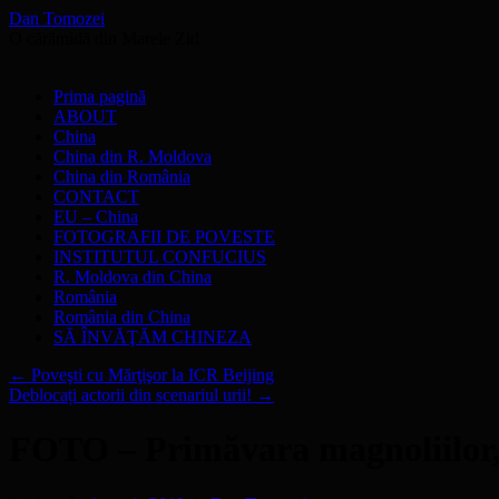
Dan Tomozei
O cărămidă din Marele Zid
Sari
Prima pagină
la
ABOUT
conținut
China
China din R. Moldova
China din România
CONTACT
EU – China
FOTOGRAFII DE POVESTE
INSTITUTUL CONFUCIUS
R. Moldova din China
România
România din China
SĂ ÎNVĂŢĂM CHINEZA
←
Poveşti cu Mărţişor la ICR Beijing
Deblocați actorii din scenariul urii!
→
FOTO – Primăvara magnoliilor, 