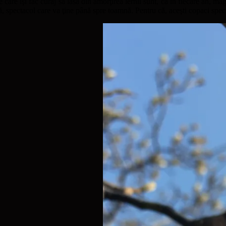
 care îşi fac curaj să iasă din amorţirea iernii sunt, ca în fiecare an, ma
ală, spectacol care va ţine până spre toamnă. Pentru că, aceşti copaci speci