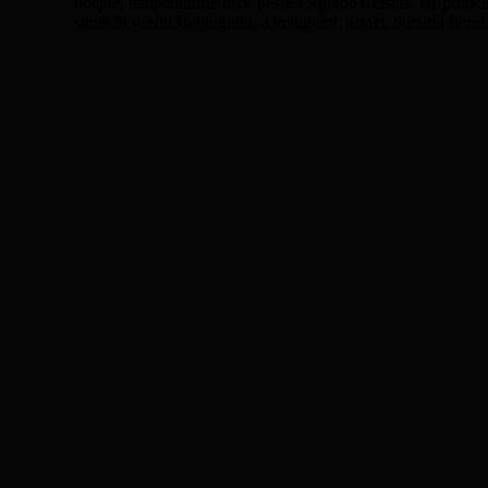
noapte, temperaturile urcă peste 15 grade Celsius, iar primele
situat în vestul Beijingului, a inaugurat, astăzi, bucuria flor