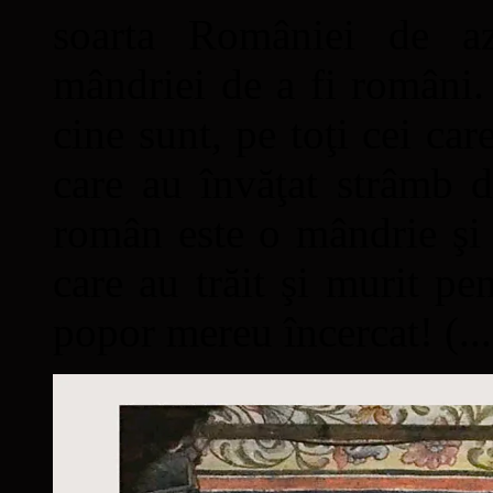
soarta României de a
mândriei de a fi români. 
cine sunt, pe toţi cei car
care au învăţat strâmb d
român este o mândrie şi 
care au trăit şi murit pe
popor mereu încercat! (...