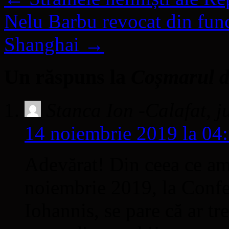
Nelu Barbu revocat din func
Shanghai
→
Un răspuns la
Coșmarul di
Stanca Ion -Calafat, 
14 noiembrie 2019 la 04
Adevărat! Din ceea ce am 
noiembrie 2019, la Confe
Iohannis, se pare că ar tr