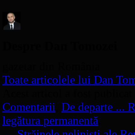
o
fereastră
nouă)
Despre Dan Tomozei
gazetar din România
Toate articolele lui Dan T
Acest articol a fost publicat
Comentarii
,
De departe ...
legătura permanentă
.
←
Străinele neliniști ale R