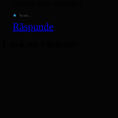
casca din urechi!
Încarc...
Răspunde
Lasă un răspuns