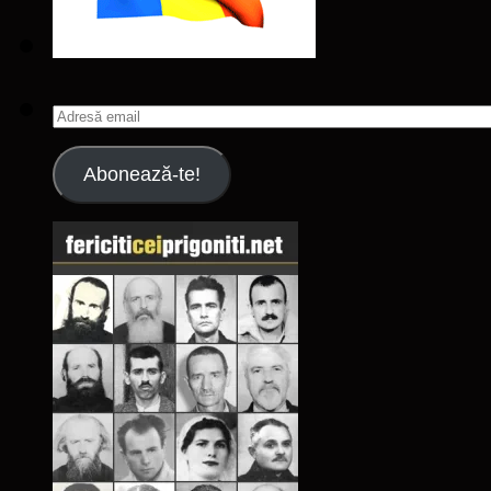
Adresă
email
Abonează-te!