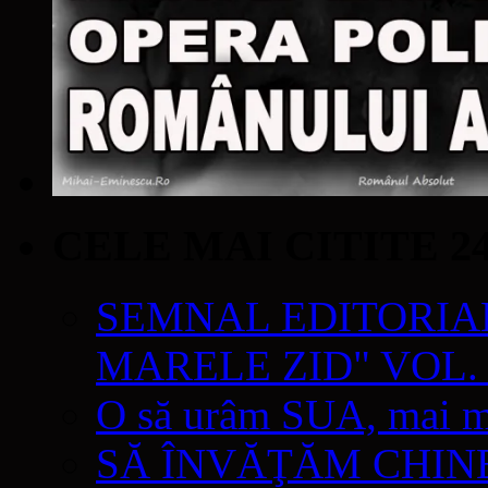
CELE MAI CITITE 2
SEMNAL EDITORIAL 
MARELE ZID" VOL. 
O să urâm SUA, mai mul
SĂ ÎNVĂŢĂM CHIN