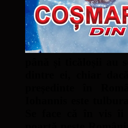
până și ticăloșii au
dintre ei, chiar dac
președinte în Rom
Iohannis este tulbur
Se face că în vis îi
poartă peste România 