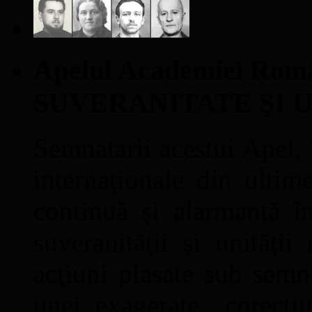
Apelul Academiei Ro
SUVERANITATE ŞI 
Semnatarii acestui Apel, î
internaţionale din ultime
continuă şi alarmantă în
suveranităţii şi unităţi
acţiuni plasate sub semn
unei exagerate „corectit