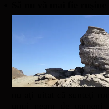
Să nu vă mai fie ruşine
nu aţi uitat că sunteţi ro
unui neam de oameni mâ