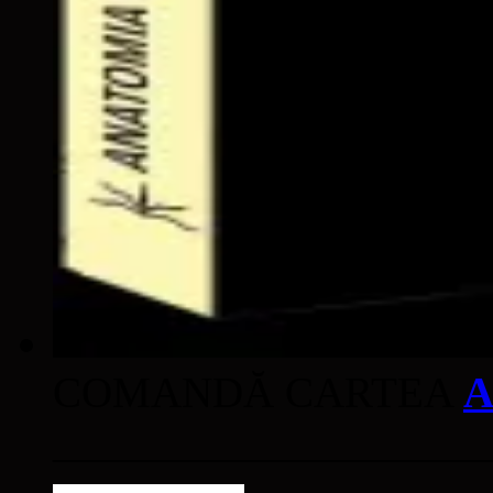
COMANDĂ CARTEA
A
____________________