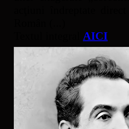
acţiuni îndreptate direc
Român (...)
Textul integral
AICI