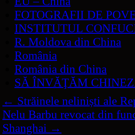
EU – China
FOTOGRAFII DE POV
INSTITUTUL CONFUC
R. Moldova din China
România
România din China
SĂ ÎNVĂŢĂM CHINE
←
Străinele neliniști ale R
Nelu Barbu revocat din func
Shanghai
→