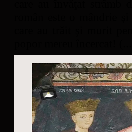
care au învăţat strâmb d
român este o mândrie şi 
care au trăit şi murit pe
popor mereu încercat! (...