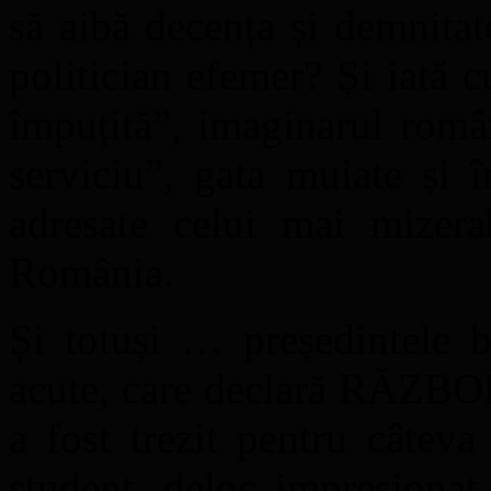
să aibă decența și demnitat
politician efemer? Și iată 
împuțită”, imaginarul româ
serviciu”, gata muiate și î
adresate celui mai mizera
România.
Și totuși … președintele b
acute, care declară RĂZBOI 
a fost trezit pentru câteva
student, deloc impresionat