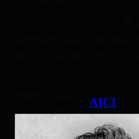
internaţionale din ultime
continuă şi alarmantă în
suveranităţii şi unităţi
acţiuni plasate sub semn
unei exagerate „corectit
acţiuni îndreptate direc
Român (...)
Textul integral
AICI