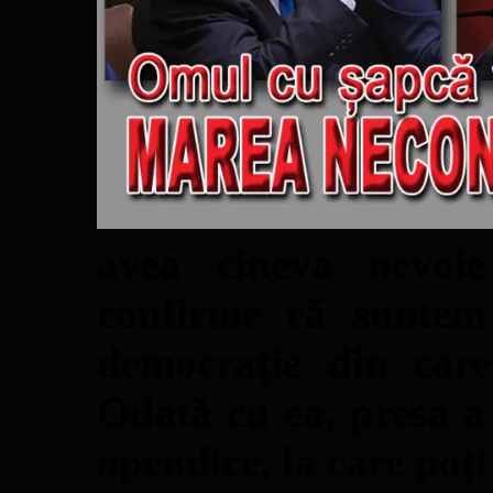
avea cineva nevoi
confirme că suntem 
democrație din care
Odată cu ea, presa a 
apendice, la care poț