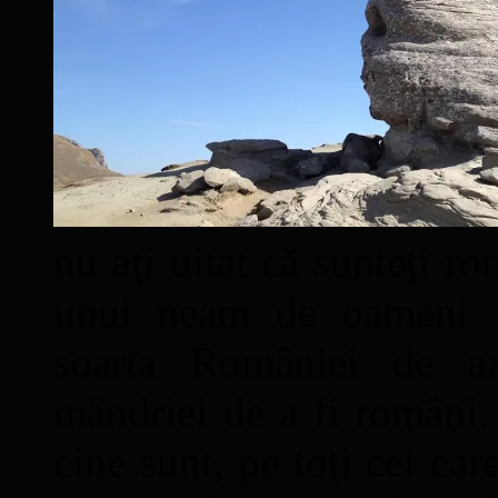
nu aţi uitat că sunteţi ro
unui neam de oameni mâ
soarta României de a
mândriei de a fi români. 
cine sunt, pe toţi cei car