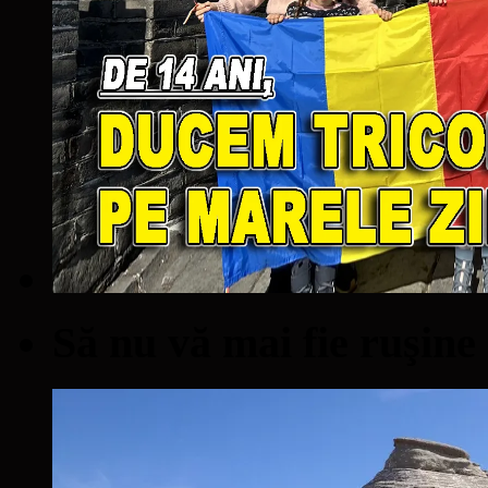
Să nu vă mai fie ruşine