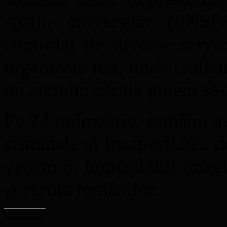
spațiu universitar (SNSP
controlat de diverse servi
organizate ieri, unde Goliat
un anonim căruia putem să
Pe 24 noimebrie, românii au
criminale și incapacitatea d
vedem în imposibilul imag
și esența românilor.
Partajează asta: