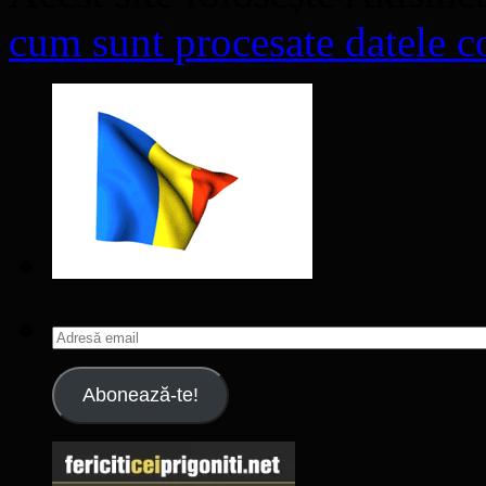
cum sunt procesate datele co
Adresă
email
Abonează-te!