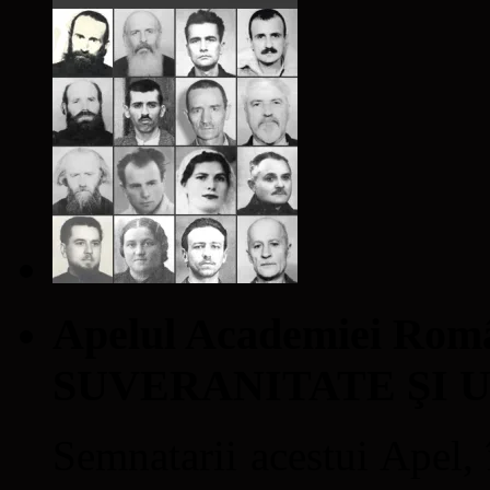
Apelul Academiei Ro
SUVERANITATE ŞI 
Semnatarii acestui Apel, î