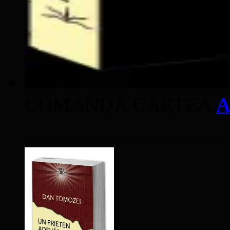
COMANDĂ CARTEA
A
____________________