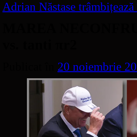
Adrian Năstase trâmbițează 
MAREA NECONFRUN
vs. tanti πr2
Publicat în
20 noiembrie 2