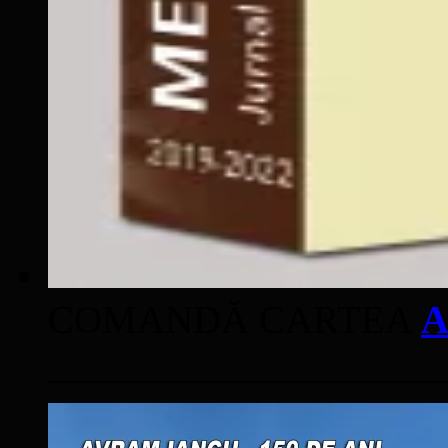
COMANDĂ CARTEA
A
____________________