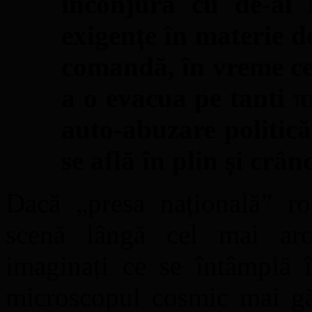
înconjura cu de-ai 
exigențe în materie de
comandă, în vreme ce
a o evacua pe tanti π
auto-abuzare politică
se află în plin și crân
Dacă „presa națională” ro
scenă lângă cel mai arog
imaginați ce se întâmplă î
microscopul cosmic mai găs