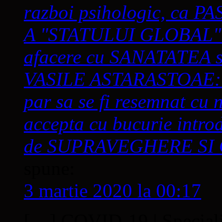
razboi psihologic, ca
A "STATULUI GLOBAL"? C
afacere cu SANATATEA s
VASILE ASTARASTOAE: "S
par sa se fi resemnat cu n
accepta cu bucurie int
de SUPRAVEGHERE SI C
spune:
3 martie 2020 la 00:17
[…] COVID-19 | Specialișt