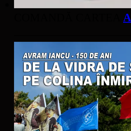
COMANDĂ CARTEA
A
____________________