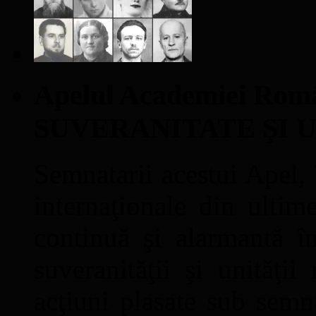
Apelul Academiei Ro
SUVERANITATE ŞI 
Semnatarii acestui Apel, î
internaţionale din ultime
continuă şi alarmantă în
suveranităţii şi unităţi
acţiuni plasate sub semn