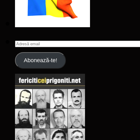
Adresă
email
Abonează-te!