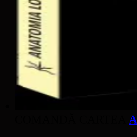
COMANDĂ CARTEA
A
____________________