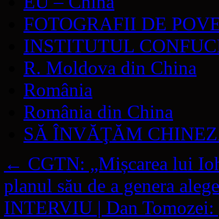
EU – China
FOTOGRAFII DE POV
INSTITUTUL CONFUC
R. Moldova din China
România
România din China
SĂ ÎNVĂŢĂM CHINE
←
CGTN: „Mișcarea lui Ioha
planul său de a genera alege
INTERVIU | Dan Tomozei: „