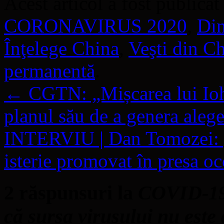
Acest articol a fost publicat
CORONAVIRUS 2020
,
Din
Înţelege China
,
Veşti din C
permanentă
.
←
CGTN: „Mișcarea lui Ioha
planul său de a genera alege
INTERVIU | Dan Tomozei: „
isterie promovat în presa o
2 răspunsuri la
COVID-19 |
că sursa virusului nu este