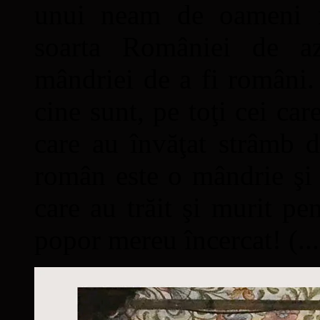
unui neam de oameni mâ
soarta României de a
mândriei de a fi români. 
cine sunt, pe toţi cei car
care au învăţat strâmb d
român este o mândrie şi 
care au trăit şi murit pe
popor mereu încercat! (...