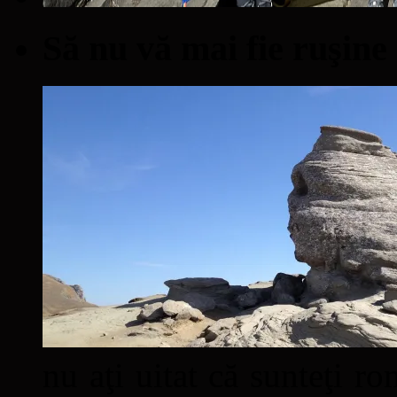
Să nu vă mai fie ruşine
nu aţi uitat că sunteţi ro