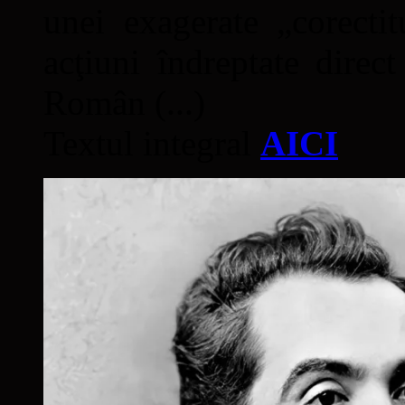
unei exagerate „corectit
acţiuni îndreptate direc
Român (...)
Textul integral
AICI