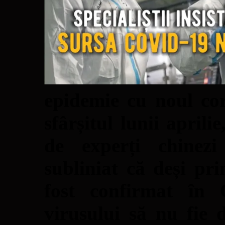
epidemie cu noul co
sfârșitul lunii aprili
de experți chinez
subliniat că deși pr
fost confirmat în 
virusului să nu fie 