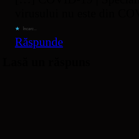
virusului nu este din C
Încarc...
Răspunde
Lasă un răspuns