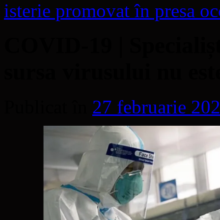
isterie promovat în presa o
COVID-19 | Specialiști
sursa virusului nu est
Publicat în
27 februarie 20