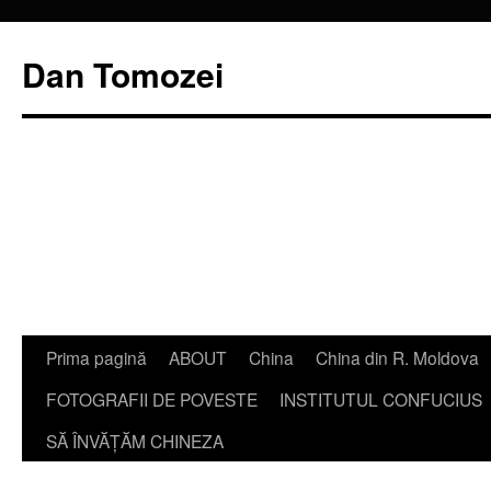
Dan Tomozei
Sari
Prima pagină
ABOUT
China
China din R. Moldova
la
FOTOGRAFII DE POVESTE
INSTITUTUL CONFUCIUS
conținut
SĂ ÎNVĂŢĂM CHINEZA