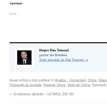
pe
WhatsApp(Se
pe
deschide
o
Apreciază:
Facebook(Se
deschide
LinkedIn(Se
într-
legătură
deschide
într-
deschide
o
prin
într-
o
într-
fereastră
email
Încarc...
o
fereastră
o
nouă)
unui
fereastră
nouă)
fereastră
prieten(Se
nouă)
nouă)
deschide
într-
o
fereastră
nouă)
Despre Dan Tomozei
gazetar din România
Toate articolele lui Dan Tomozei
→
Acest articol a fost publicat în
Analize - Comentarii
,
China
,
Desco
Fotografii de poveste
,
Înţelege China
,
Veşti din China
. Salvează
←
Eradicarea sărăciei – ULTIMUL ZID (IX)