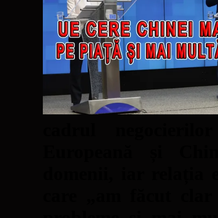
cadrul negocieril
Europeană și Chin
domenii, iar relația 
care „am făcut clar
probleme și mai mul