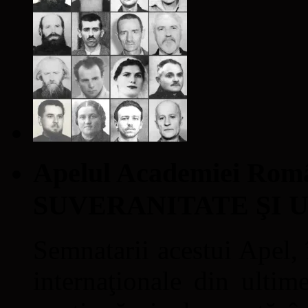
Apelul Academiei Ro
SUVERANITATE ŞI 
Semnatarii acestui Apel, î
internaţionale din ultime