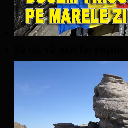
Să nu vă mai fie ruşine