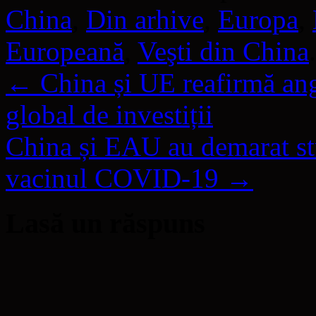
China
,
Din arhive
,
Europa
,
Europeană
,
Veşti din China
←
China și UE reafirmă an
global de investiții
China și EAU au demarat stud
vacinul COVID-19
→
Lasă un răspuns