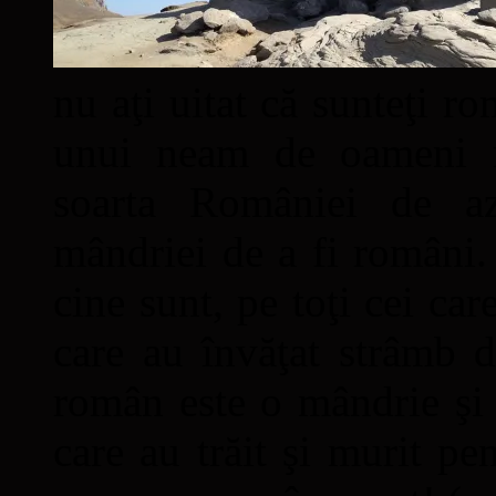
nu aţi uitat că sunteţi ro
unui neam de oameni mâ
soarta României de a
mândriei de a fi români. 
cine sunt, pe toţi cei car
care au învăţat strâmb d
român este o mândrie şi 
care au trăit şi murit pe