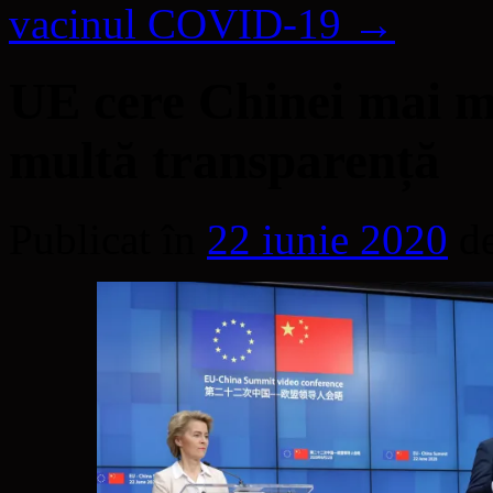
vacinul COVID-19
→
UE cere Chinei mai mu
multă transparență
Publicat în
22 iunie 2020
d