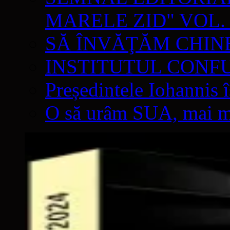
MARELE ZID" VOL. 
SĂ ÎNVĂŢĂM CHIN
INSTITUTUL CONF
Președintele Iohannis 
O să urâm SUA, mai mul