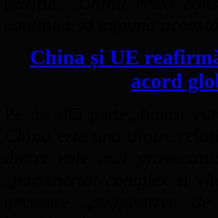
poziția, „
China riscă cons
continua să impună această
China și UE reafirm
acord glob
Pe de altă parte, liderii eu
China este una dintre relaț
dintre cele mai provocat
„
parteneriat complex și vit
necesare „
cooperarea de 