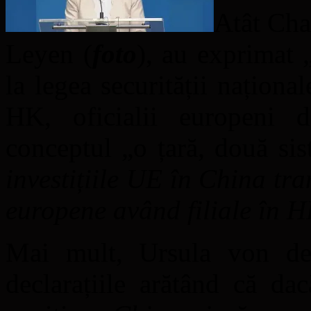
Atât Cha
Leyen (
foto
), au exprimat 
la legea securității naționa
HK, oficialii europeni d
conceptul „o țară, două sis
investițiile UE în China t
europene având filiale în 
Mai mult, Ursula von de
declarațiile arătând că da