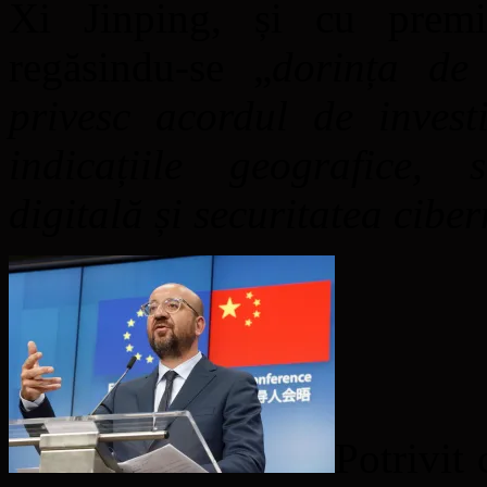
Xi Jinping, și cu premi
regăsindu-se „
dorința de
privesc acordul de investi
indicațiile geografice, 
digitală și securitatea cibe
Potrivit