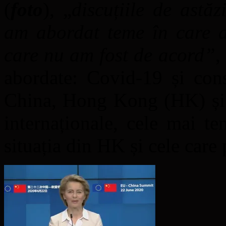
(
foto
), „
discuțiile de astăz
am abordat teme în care a
care nu am fost de acord”
,
abordate: Covid-19 și cons
China, Hong Kong (HK) și d
internaționale, cele mai te
situația din HK și cele care