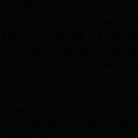
încredere”
.
Principalele probleme și ț
China continuă să rămân
investițiilor, asimetria acce
nivelului condițiilor asigu
chineză.
Pe acest fond, Ursula von de
liderilor chinezi că trebuie 
negocierilor privind acordul 
acestui an.