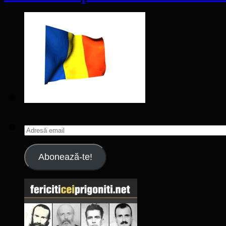
Adresă
email
Abonează-te!