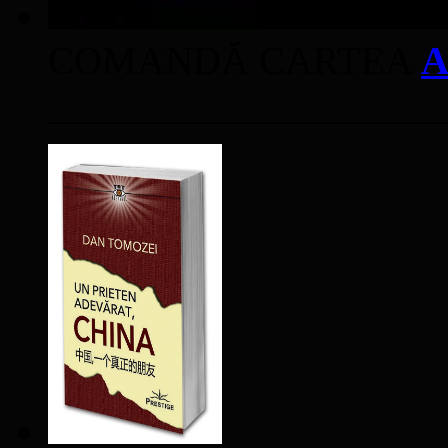
COMANDĂ CARTEA
A
____________________