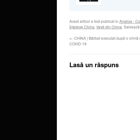
Acest articol a fost publicat în
Analize - C
Înţelege China
,
Veşti din China
. Salveaz
←
CHINA | Bărbat executat după o crimă 
COVID-19
Lasă un răspuns