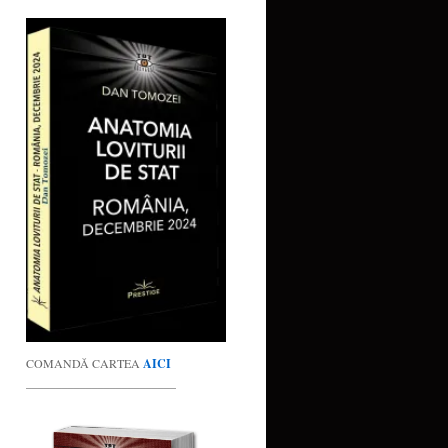
COMANDĂ CARTEA
AICI
_________________________