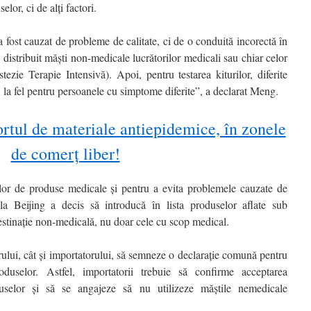
lor, ci de alți factori.
a fost cauzat de probleme de calitate, ci de o conduită incorectă în
u distribuit măști non-medicale lucrătorilor medicali sau chiar celor
ezie Terapie Intensivă). Apoi, pentru testarea kiturilor, diferite
t, la fel pentru persoanele cu simptome diferite”, a declarat Meng.
rtul de materiale antiepidemice, în zonele
de comerț liber!
rilor de produse medicale și pentru a evita problemele cauzate de
 la Beijing a decis să introducă în lista produselor aflate sub
estinație non-medicală, nu doar cele cu scop medical.
ului, cât și importatorului, să semneze o declarație comună pentru
roduselor. Astfel, importatorii trebuie să confirme acceptarea
duselor și să se angajeze să nu utilizeze măștile nemedicale