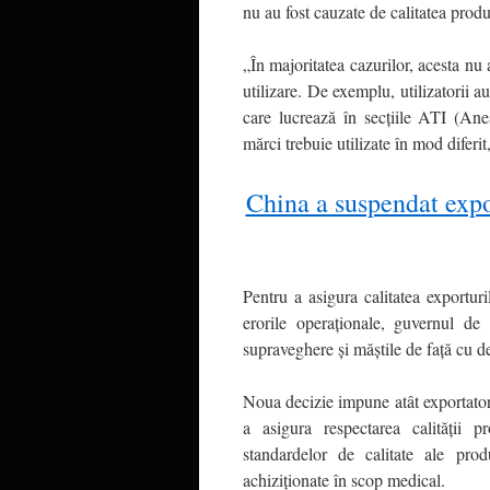
nu au fost cauzate de calitatea produse
„În majoritatea cazurilor, acesta nu 
utilizare. De exemplu, utilizatorii a
care lucrează în secțiile ATI (Anest
mărci trebuie utilizate în mod diferi
China a suspendat expo
Pentru a asigura calitatea exportu
erorile operaționale, guvernul de
supraveghere și măștile de față cu d
Noua decizie impune atât exportator
a asigura respectarea calității p
standardelor de calitate ale pro
achiziționate în scop medical.