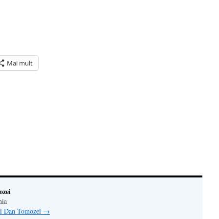
Mai mult
ră
n(Se
de
tră
ozei
nia
lui Dan Tomozei
→