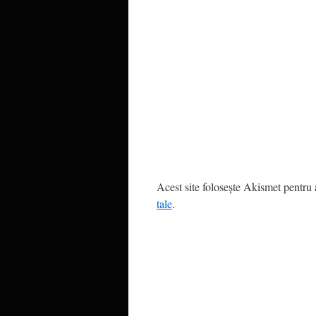
Acest site folosește Akismet pentru
tale
.