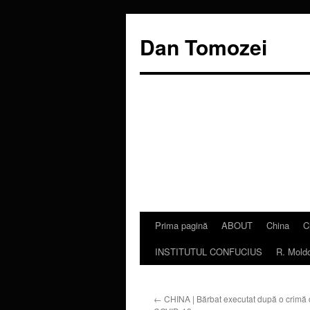
Dan Tomozei
Prima pagină
ABOUT
China
C
Sari
INSTITUTUL CONFUCIUS
R. Mold
la
conținut
←
CHINA | Bărbat executat după o crimă 