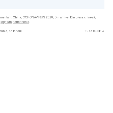
omentarii
,
China
,
CORONAVIRUS 2020
,
Din arhive
,
Din presa chineză
,
ă
legătura permanentă
.
dublă, pe fondul
PSD a murit!
→