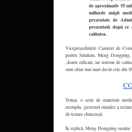
de aproximativ 55 mi
miliarde măști medi
prezentate de Admin
prezentată după ce o
calitatea.
Vicepreședintele Camerei de Come
pentru Sănătate, Meng Dongping, a
„foarte ridicate, iar sisteme de cali
sunt chiar mai mari decât cele din 
CO
Totuși, o serie de materiale medi
exemplu, guvernul olandez a reclamat 
de testare chinezești.
În replică, Meng Dongping susține 