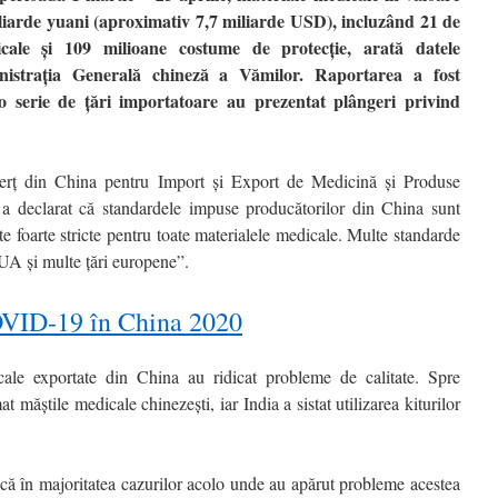
liarde yuani (aproximativ 7,7 miliarde USD), incluzând 21 de
cale și 109 milioane costume de protecție, arată datele
istrația Generală chineză a Vămilor. Raportarea a fost
 serie de țări importatoare au prezentat plângeri privind
rț din China pentru Import și Export de Medicină și Produse
 declarat că standardele impuse producătorilor din China sunt
tate foarte stricte pentru toate materialele medicale. Multe standarde
SUA și multe țări europene”.
VID-19 în China 2020
cale exportate din China au ridicat probleme de calitate. Spre
măștile medicale chinezești, iar India a sistat utilizarea kiturilor
că în majoritatea cazurilor acolo unde au apărut probleme acestea