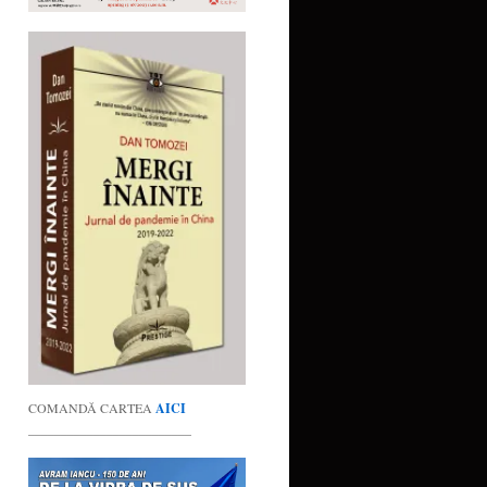
COMANDĂ CARTEA
AICI
_________________________