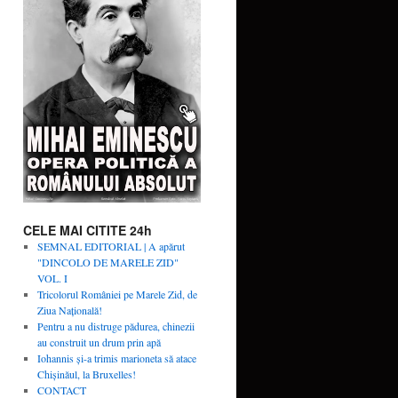
CELE MAI CITITE 24h
SEMNAL EDITORIAL | A apărut
"DINCOLO DE MARELE ZID"
VOL. I
Tricolorul României pe Marele Zid, de
Ziua Naţională!
Pentru a nu distruge pădurea, chinezii
au construit un drum prin apă
Iohannis și-a trimis marioneta să atace
Chișinăul, la Bruxelles!
CONTACT