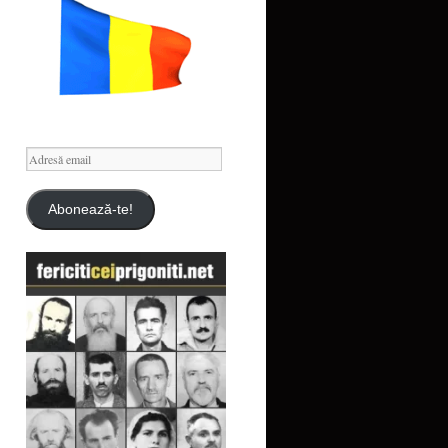
Adresă
email
Abonează-te!