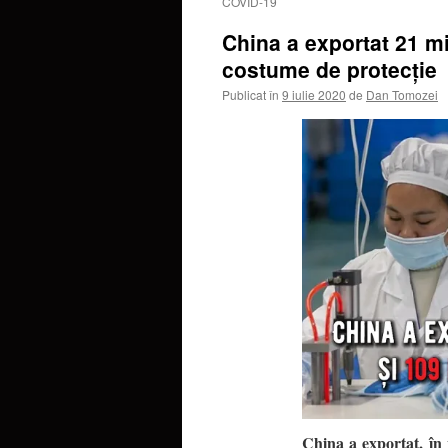
COVID-19
China a exportat 21 mi
costume de protecție
Publicat în
9 iulie 2020
de
Dan Tomozei
China a exportat, în 