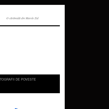
O cărămidă din Marele Zid
TOGRAFII DE POVESTE