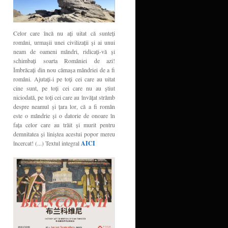
Celor care încă nu aţi uitat că sunteţi
români, urmaşii unei civilizaţii şi ai unui
neam de oameni mândri, ridicaţi-vă şi
schimbaţi soarta României de azi!
Îmbrăcaţi din nou cămaşa mândriei de a fi
români. Ajutaţi-i pe toţi cei care au uitat
cine sunt, pe toţi cei care nu au ştiut
niciodată, pe toţi cei care au învăţat strâmb
despre neamul şi ţara lor, că a fi român
este o mândrie şi o datorie de onoare în
faţa celor care au trăit şi murit pentru
demnitatea şi liniştea acestui popor mereu
încercat! (...) Textul integral
AICI