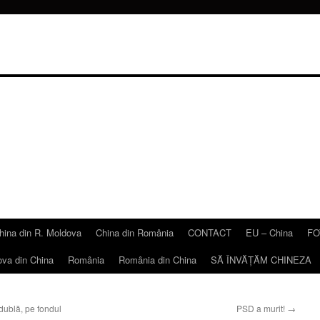
hina din R. Moldova
China din România
CONTACT
EU – China
FO
ova din China
România
România din China
SĂ ÎNVĂŢĂM CHINEZA
dublă, pe fondul
PSD a murit!
→