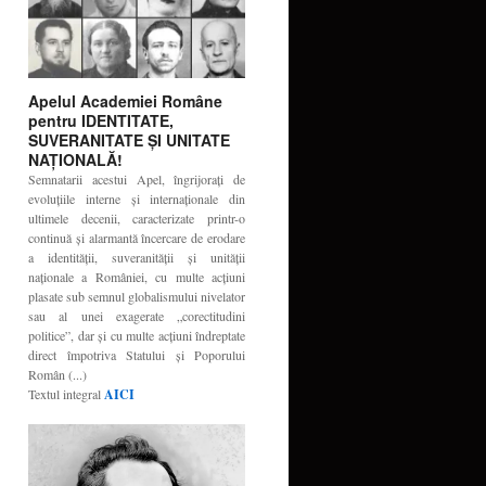
Apelul Academiei Române
pentru IDENTITATE,
SUVERANITATE ŞI UNITATE
NAŢIONALĂ!
Semnatarii acestui Apel, îngrijoraţi de
evoluţiile interne şi internaţionale din
ultimele decenii, caracterizate printr-o
continuă şi alarmantă încercare de erodare
a identităţii, suveranităţii şi unităţii
naţionale a României, cu multe acţiuni
plasate sub semnul globalismului nivelator
sau al unei exagerate „corectitudini
politice”, dar şi cu multe acţiuni îndreptate
direct împotriva Statului şi Poporului
Român (...)
Textul integral
AICI