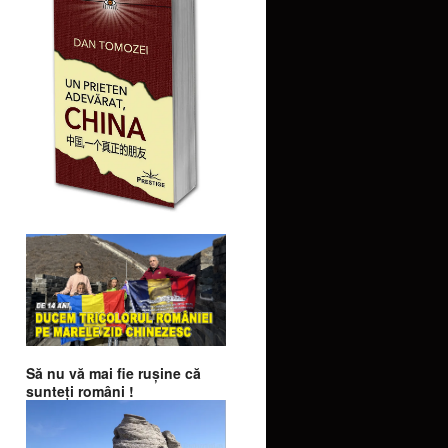
Să nu vă mai fie ruşine că
sunteţi români !