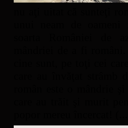
nu aţi uitat că sunteţi ro
unui neam de oameni mâ
soarta României de a
mândriei de a fi români. 
cine sunt, pe toţi cei car
care au învăţat strâmb d
român este o mândrie şi 
care au trăit şi murit pe
popor mereu încercat! (...