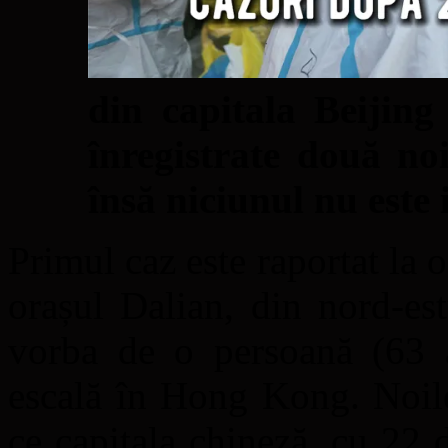
din capitala Beijing
înregistrate două no
însă niciunul nu este i
Primul caz este raportat la 
orașul Dalian, din nord-est
vorba de o persoană (63 a
escală în Hong Kong. Noile
ce capitala chineză, cu 22 