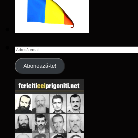
Adresă
email
Abonează-te!