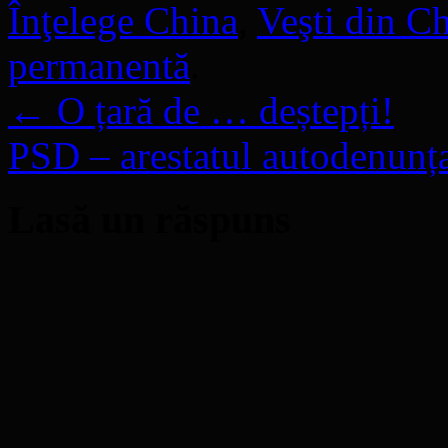
Înţelege China
,
Veşti din C
permanentă
.
←
O țară de … deștepți!
PSD – arestatul autodenunț
Lasă un răspuns