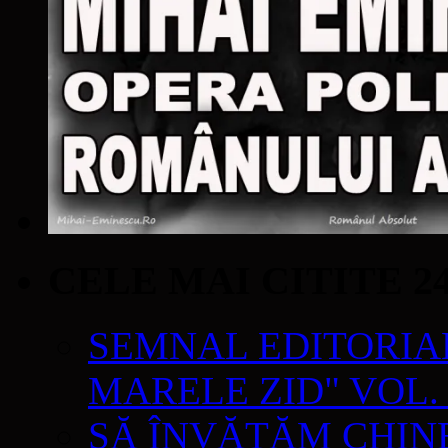
CELE MAI CITITE 2
SEMNAL EDITORIAL 
MARELE ZID" VOL. 
SĂ ÎNVĂŢĂM CHIN