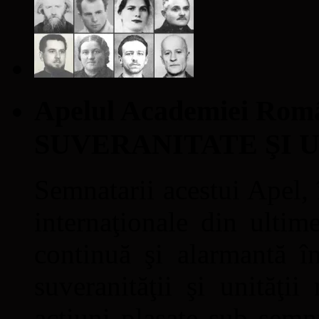
Apelul Academiei Ro
SUVERANITATE ŞI 
Semnatarii acestui Apel, î
internaţionale din ultime
continuă şi alarmantă în
suveranităţii şi unităţi
acţiuni plasate sub semn