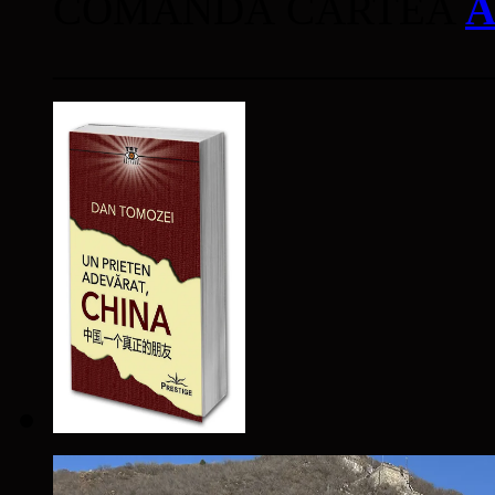
COMANDĂ CARTEA
A
____________________