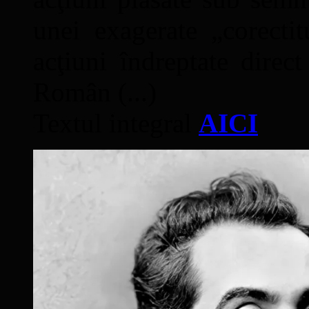
unei exagerate „corectit
acţiuni îndreptate direc
Român (...)
Textul integral
AICI