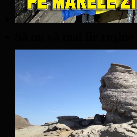
Să nu vă mai fie ruşine