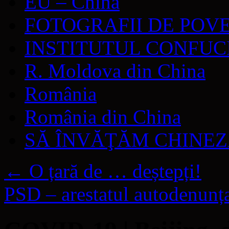
EU – China
FOTOGRAFII DE POV
INSTITUTUL CONFUC
R. Moldova din China
România
România din China
SĂ ÎNVĂŢĂM CHINE
←
O țară de … deștepți!
PSD – arestatul autodenunț