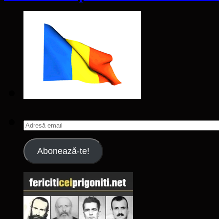
Adresă
email
Abonează-te!