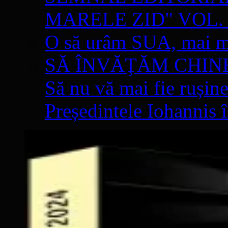
MARELE ZID" VOL. 
O să urâm SUA, mai mul
SĂ ÎNVĂŢĂM CHIN
Să nu vă mai fie rușine
Președintele Iohannis 