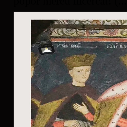
popor mereu încercat! (...