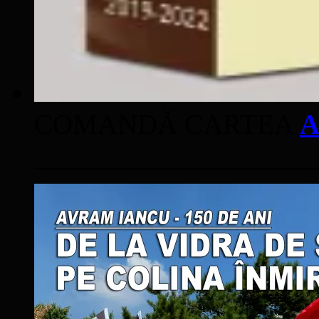
COMANDĂ CARTEA
A
____________________