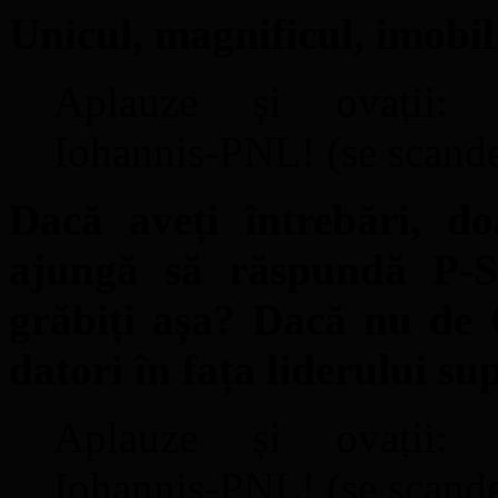
Unicul, magnificul, imobil
Aplauze și ovații: 
Iohannis-PNL! (se scand
Dacă aveți întrebări, d
ajungă să răspundă P-S
grăbiți așa? Dacă nu de 
datori în fața liderului s
Aplauze și ovații: 
Iohannis-PNL! (se scand