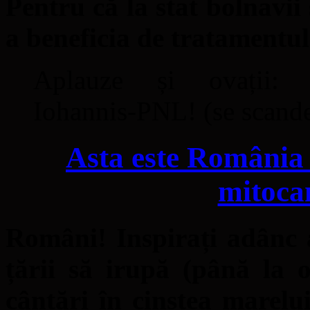
Pentru că la stat bolnavii
a beneficia de tratamentul
Aplauze și ovații: 
Iohannis-PNL! (se scand
Asta este România 
mitoca
Români! Inspirați adânc 
țării să irupă (până la o
cântări în cinstea marel