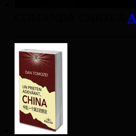
COMANDĂ CARTEA
A
____________________