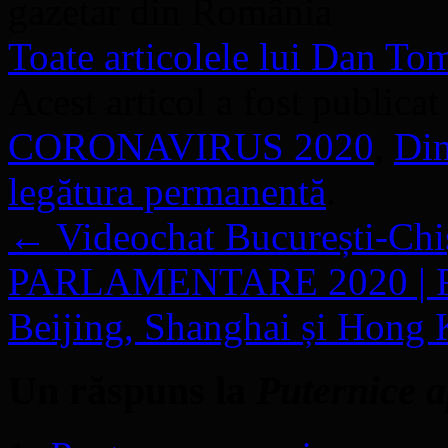
gazetar din România
Toate articolele lui Dan T
Acest articol a fost publicat
CORONAVIRUS 2020
,
Din
legătura permanentă
.
←
Videochat București-Chiși
PARLAMENTARE 2020 | Rom
Beijing, Shanghai și Hong
Un răspuns la
Puternice a