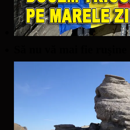
Să nu vă mai fie ruşine