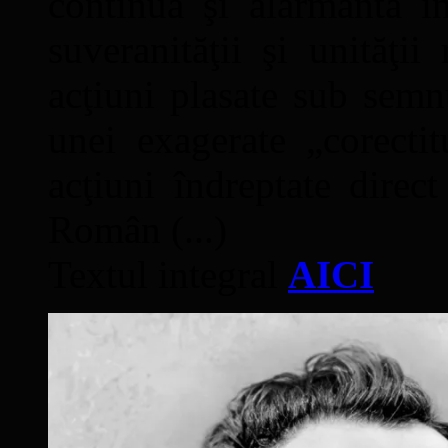
continuă şi alarmantă în
suveranităţii şi unităţi
acţiuni plasate sub semn
unei exagerate „corectit
acţiuni îndreptate direc
Român (...)
Textul integral
AICI