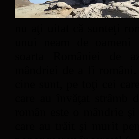
nu aţi uitat că sunteţi ro
unui neam de oameni mâ
soarta României de a
mândriei de a fi români. 
cine sunt, pe toţi cei car
care au învăţat strâmb d
român este o mândrie şi 
care au trăit şi murit pe