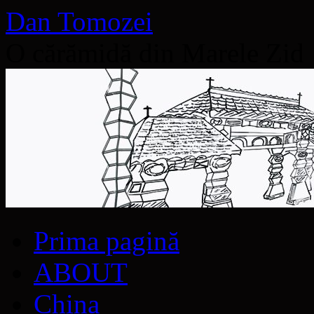
Dan Tomozei
O cărămidă din Marele Zid
Sari
Prima pagină
la
conținut
ABOUT
China