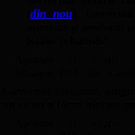
(
din nou
), Guvernul
apreciat și neobosit 
Klaus Iohannis!
Aplauze și ovații: 
Iohannis-PNL! (se scand
Guvernul Iohannis, singur
an ce nu a făcut nici un g
Aplauze și ovații: 