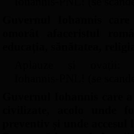
Iohannis-PNL! (se scand
Guvernul Iohannis care
omorât afaceristul româ
educația, sănătatea, religi
Aplauze și ovații: 
Iohannis-PNL! (se scand
Guvernul Iohannis care a
civilizate, acolo unde f
preventiv și unde accesul 