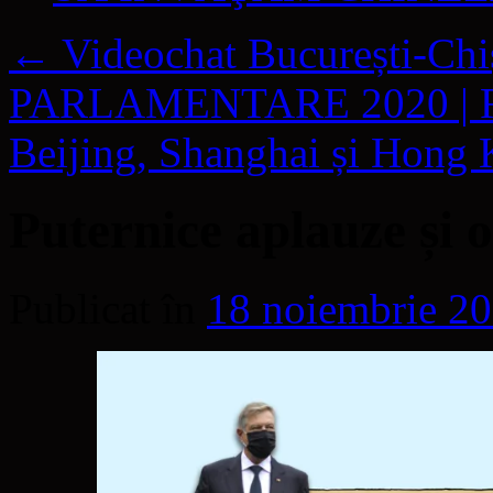
←
Videochat București-Chiși
PARLAMENTARE 2020 | Rom
Beijing, Shanghai și Hong
Puternice aplauze și o
Publicat în
18 noiembrie 2