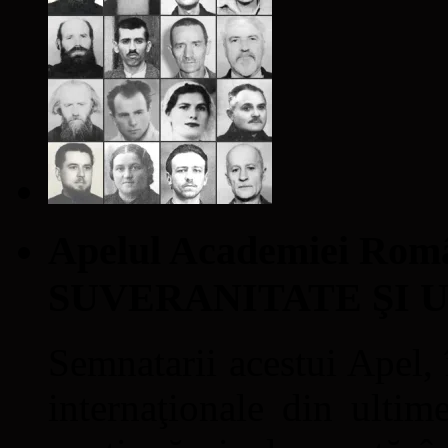
Apelul Academiei Ro
SUVERANITATE ŞI 
Semnatarii acestui Apel, î
internaţionale din ultime