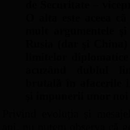
de Securitate – vicep
O alta este aceea c
mult argumentele și
Rusia (dar și China) 
limitelor diplomatice
acuzând dublul lim
brutală în afacerile 
și impunerii unor noi l
Privind evoluția și mesaje
ani, nu putem observa că ge