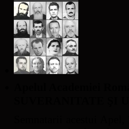
Apelul Academiei Ro
SUVERANITATE ŞI 
Semnatarii acestui Apel, î