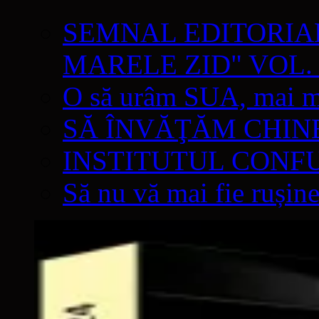
SEMNAL EDITORIAL 
MARELE ZID" VOL. 
O să urâm SUA, mai mul
SĂ ÎNVĂŢĂM CHIN
INSTITUTUL CONF
Să nu vă mai fie rușine