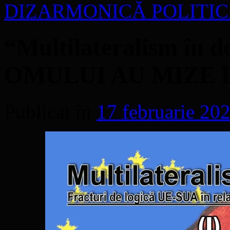
DIZARMONICĂ POLITICĂ
“Multilateralism în
OMULUI AU MIZE 
Publicat în
17 februarie 20