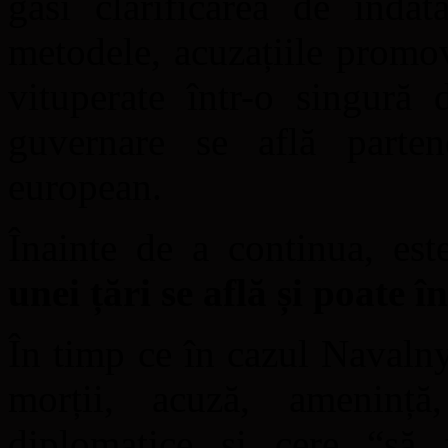
găsi clarificarea de îndat
metodele, acuzațiile promo
vituperate într-o singură 
guvernare se află partene
european.
Înainte de a continua, est
unei țări se află și poate î
În timp ce în cazul Navaln
morții, acuză, amenință
diplomatice și cere “să 