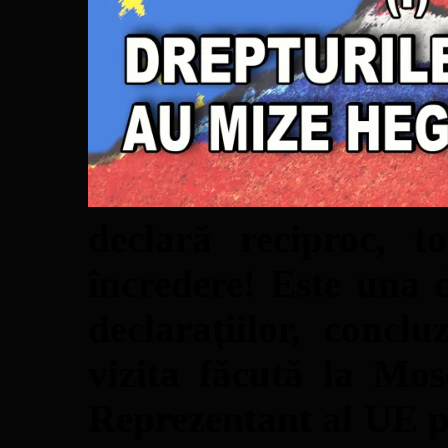
declară reciproc, t
încredere! Este una d
declarațiilor, conclu
vizita făcută la Mos
Reprezentant al UE pe