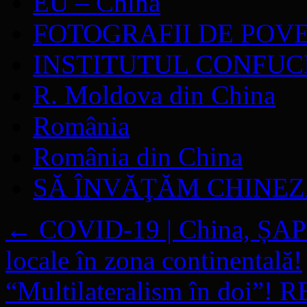
EU – China
FOTOGRAFII DE POV
INSTITUTUL CONFUC
R. Moldova din China
România
România din China
SĂ ÎNVĂŢĂM CHINE
←
COVID-19 | China, ȘAP
locale în zona continentală!
“Multilateralism în doi”