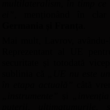
multilateralism, în timp ce
ei”
, menționând în clar i
Germania și Franța
.
Mai mult, Lavrov, avându-l 
Reprezentant al UE pentru
securitate și totodată vic
sublinia că
„UE nu este un 
în etapa actuală”
câtă vre
„instrumente”
și
„invenți
puterii, ultimatumurile, 