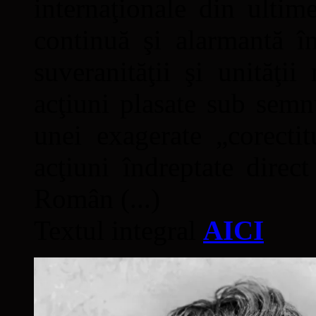
internaţionale din ultime
continuă şi alarmantă în
suveranităţii şi unităţi
acţiuni plasate sub semn
unei exagerate „corectit
acţiuni îndreptate direc
Român (...)
Textul integral
AICI