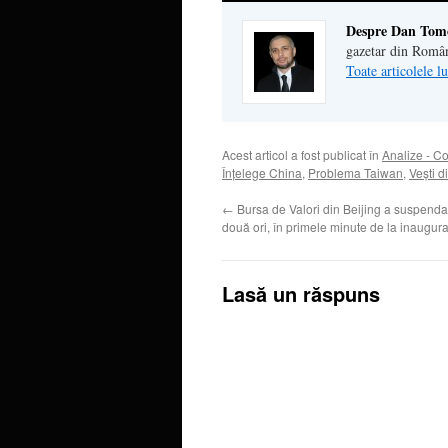
Despre Dan Tom
gazetar din Româ
Toate articolele 
Acest articol a fost publicat în
Analize - C
Înţelege China
,
Problema Taiwan
,
Veşti d
←
Bursa de Valori din Beijing a suspendat
două ori, în primele minute de la inaugura
Lasă un răspuns