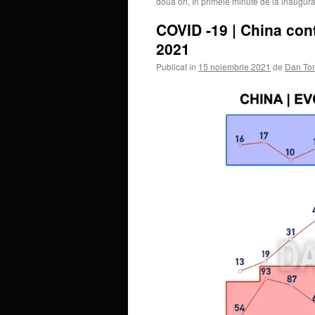
două ori, în primele minute de la inaugura
COVID -19 | China con
2021
Publicat în
15 noiembrie 2021
de
Dan To