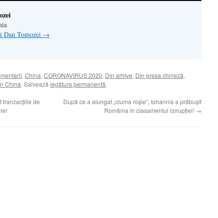
ozei
nia
lui Dan Tomozei
→
omentarii
,
China
,
CORONAVIRUS 2020
,
Din arhive
,
Din presa chineză
,
in China
. Salvează
legătura permanentă
.
 tranzacțiile de
După ce a alungat „ciuma roșie”, Iohannis a prăbușit
re!
România în clasamentul corupției!
→