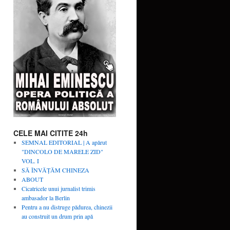
CELE MAI CITITE 24h
SEMNAL EDITORIAL | A apărut
"DINCOLO DE MARELE ZID"
VOL. I
SĂ ÎNVĂŢĂM CHINEZA
ABOUT
Cicatricele unui jurnalist trimis
ambasador la Berlin
Pentru a nu distruge pădurea, chinezii
au construit un drum prin apă