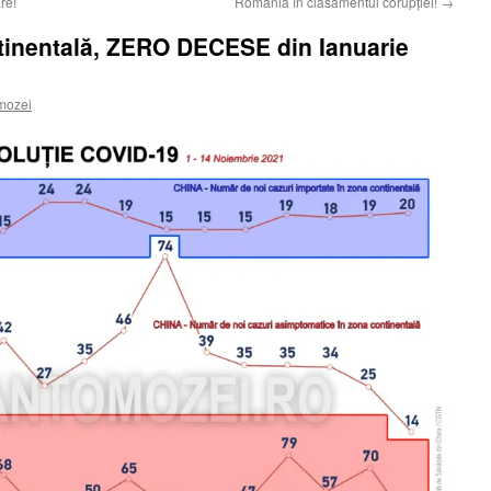
re!
România în clasamentul corupției!
→
tinentală, ZERO DECESE din Ianuarie
mozei