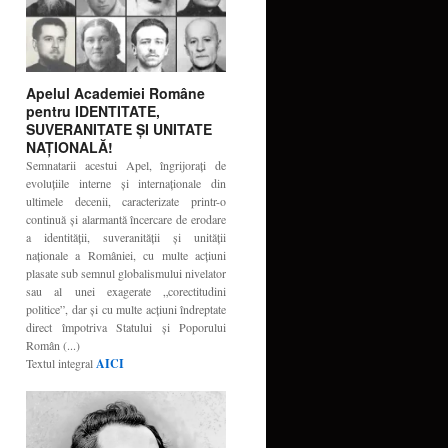
Apelul Academiei Române
pentru IDENTITATE,
SUVERANITATE ŞI UNITATE
NAŢIONALĂ!
Semnatarii acestui Apel, îngrijoraţi de
evoluţiile interne şi internaţionale din
ultimele decenii, caracterizate printr-o
continuă şi alarmantă încercare de erodare
a identităţii, suveranităţii şi unităţii
naţionale a României, cu multe acţiuni
plasate sub semnul globalismului nivelator
sau al unei exagerate „corectitudini
politice”, dar şi cu multe acţiuni îndreptate
direct împotriva Statului şi Poporului
Român (...)
Textul integral
AICI