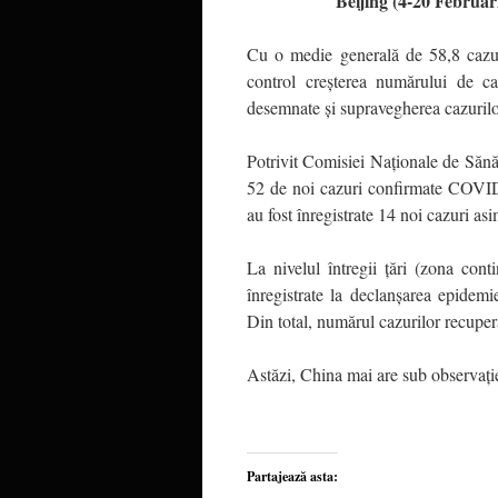
Beijing (4-20 Februar
Cu o medie generală de 58,8 cazur
control creșterea numărului de caz
desemnate și supravegherea cazuril
Potrivit Comisiei Naționale de Sănăt
52 de noi cazuri confirmate COVID-
au fost înregistrate 14 noi cazuri as
La nivelul întregii țări (zona co
înregistrate la declanșarea epide
Din total, numărul cazurilor recupe
Astăzi, China mai are sub observați
Partajează asta: