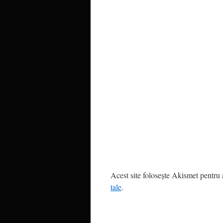
Acest site folosește Akismet pentru
tale
.