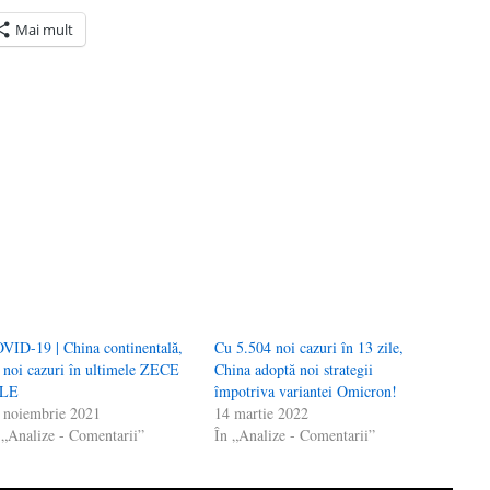
Mai mult
ră
n(Se
de
tră
VID-19 | China continentală,
Cu 5.504 noi cazuri în 13 zile,
 noi cazuri în ultimele ZECE
China adoptă noi strategii
ILE
împotriva variantei Omicron!
 noiembrie 2021
14 martie 2022
 „Analize - Comentarii”
În „Analize - Comentarii”