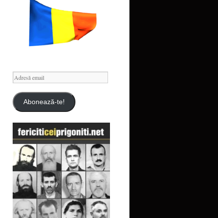
Adresă
email
Abonează-te!