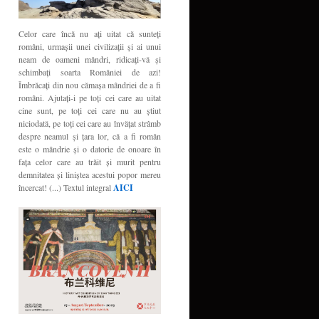
Celor care încă nu aţi uitat că sunteţi
români, urmaşii unei civilizaţii şi ai unui
neam de oameni mândri, ridicaţi-vă şi
schimbaţi soarta României de azi!
Îmbrăcaţi din nou cămaşa mândriei de a fi
români. Ajutaţi-i pe toţi cei care au uitat
cine sunt, pe toţi cei care nu au ştiut
niciodată, pe toţi cei care au învăţat strâmb
despre neamul şi ţara lor, că a fi român
este o mândrie şi o datorie de onoare în
faţa celor care au trăit şi murit pentru
demnitatea şi liniştea acestui popor mereu
încercat! (...) Textul integral
AICI