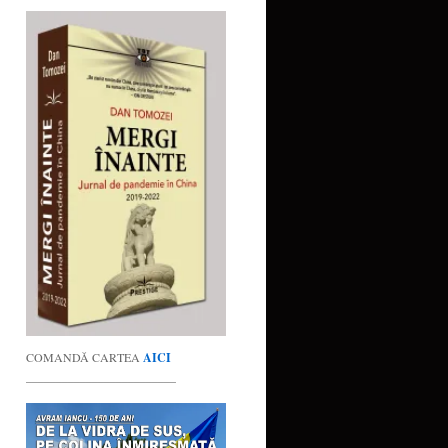
COMANDĂ CARTEA
AICI
_________________________