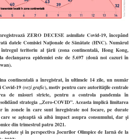
înregistrează ZERO DECESE asimilate Covid-19, începând
rată datele Comisiei Naționale de Sănătate (HNC). Numărul
a întregul teritoriu al țării (zona continentală, Hong Kong,
a declanșarea epidemiei este de 5.697 (două noi cazuri în
iwan).
na continentală a înregistrat, în ultimele 14 zile, un număr
i Covid-19 (
), motiv pentru care autoritățile centrale
vezi grafic
rea de măsuri stricte, pentru a controla pandemia în
nsolidând strategia „Zero-COVID”. Aceasta implică limitarea
or în zonele în care sunt înregistrate noi focare, pe durate
care se așteaptă să aibă impact asupra consumului, dar și
omice din trimestrul patru 2021.
 adoptate și în perspectiva Jocurilor Olimpice de Iarnă de la