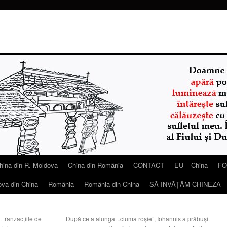
hina din R. Moldova
China din România
CONTACT
EU – China
FO
ova din China
România
România din China
SĂ ÎNVĂŢĂM CHINEZA
 tranzacțiile de
După ce a alungat „ciuma roșie”, Iohannis a prăbușit