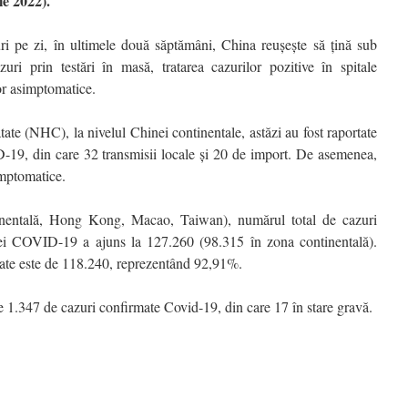
ie 2022).
i pe zi, în ultimele două săptămâni, China reușește să țină sub
uri prin testări în masă, tratarea cazurilor pozitive în spitale
or asimptomatice.
ate (NHC), la nivelul Chinei continentale, astăzi au fost raportate
19, din care 32 transmisii locale și 20 de import. De asemenea,
imptomatice.
ntinentală, Hong Kong, Macao, Taiwan), numărul total de cazuri
miei COVID-19 a ajuns la 127.260 (98.315 în zona continentală).
rate este de 118.240, reprezentând 92,91%.
e 1.347 de cazuri confirmate Covid-19, din care 17 în stare gravă.