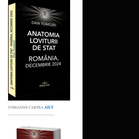
COMANDĂ CARTEA
AICI
_________________________