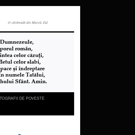
O cărămidă din Marele Zid
TOGRAFII DE POVESTE