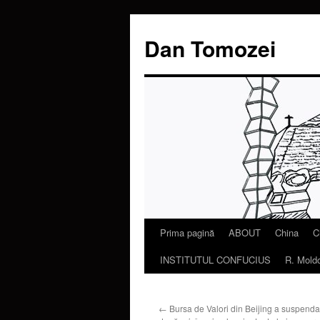
Dan Tomozei
Prima pagină
ABOUT
China
C
Sari
INSTITUTUL CONFUCIUS
R. Mold
la
conținut
←
Bursa de Valori din Beijing a suspendat