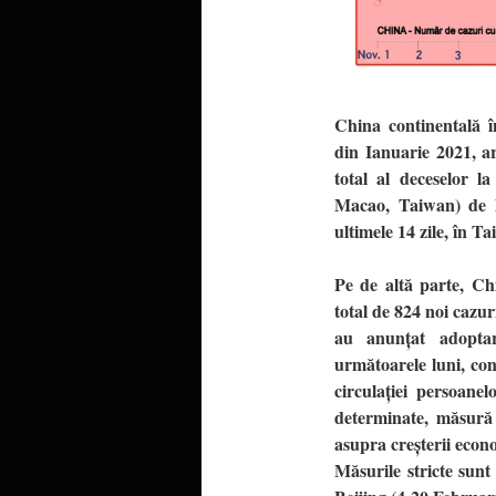
China continentală 
din Ianuarie 2021, a
total al deceselor l
Macao, Taiwan) de l
ultimele 14 zile, în Ta
Pe de altă parte, Chi
total de 824 noi cazur
au anunțat adopta
următoarele luni, co
circulației persoanel
determinate, măsură 
asupra creșterii econ
Măsurile stricte sunt